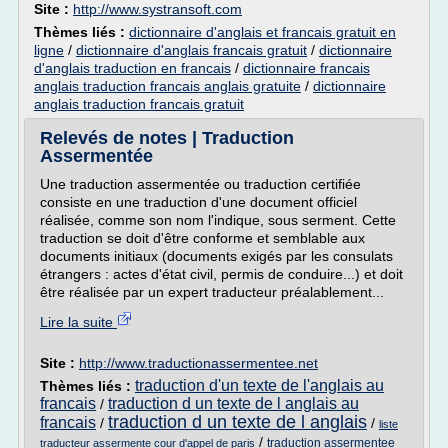
Site :
http://www.systransoft.com
Thèmes liés :
dictionnaire d'anglais et francais gratuit en
ligne
/
dictionnaire d'anglais francais gratuit
/
dictionnaire
d'anglais traduction en francais
/
dictionnaire francais
anglais traduction francais anglais gratuite
/
dictionnaire
anglais traduction francais gratuit
Relevés de notes | Traduction
Assermentée
Une traduction assermentée ou traduction certifiée
consiste en une traduction d'une document officiel
réalisée, comme son nom l'indique, sous serment. Cette
traduction se doit d'être conforme et semblable aux
documents initiaux (documents exigés par les consulats
étrangers : actes d'état civil, permis de conduire...) et doit
être réalisée par un expert traducteur préalablement...
Lire la suite
Site :
http://www.traductionassermentee.net
traduction d'un texte de l'anglais au
Thèmes liés :
francais
traduction d un texte de l anglais au
/
traduction d un texte de l anglais
francais
/
/
liste
/
traduction assermentee
traducteur assermente cour d'appel de paris