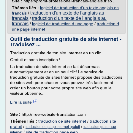
Site :
https://promt-professionel-francais-anglais.fr.so ...
Thèmes liés :
logiciel de traduction d'un texte anglais en
traduction d'un texte de l'anglais au
francais
/
francais
traduction d un texte de l anglais au
/
francais
/
logiciel de traduction d une page
/
traduction d
une page internet
Outil de traduction gratuite de site Internet -
Traduisez ...
Traduction gratuite de ton site Internet en un clic
Gratuit et sans inscription !
La traduction de sites Internet se fait désormais
automatiquement et en un seul clic! Le service de
traduction gratuite de sites Internet propose des traductions
de sites web pour chacun: vous pouvez très facilement
créer un bouton pour votre propre site web afin que le
visiteur obtienne...
Lire la suite
Site :
http://free-website-translation.com
Thèmes liés :
traduction de site internet
/
traduction site
gratuit
/
/
traduction de page internet gratuit
traduction gratuit sur
/
site de traduction page web
internet