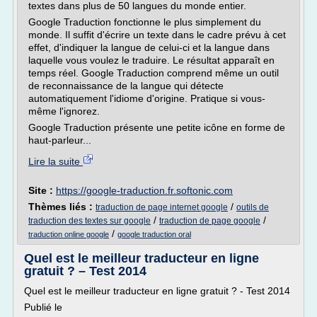
textes dans plus de 50 langues du monde entier.
Google Traduction fonctionne le plus simplement du
monde. Il suffit d'écrire un texte dans le cadre prévu à cet
effet, d'indiquer la langue de celui-ci et la langue dans
laquelle vous voulez le traduire. Le résultat apparaît en
temps réel. Google Traduction comprend même un outil
de reconnaissance de la langue qui détecte
automatiquement l'idiome d'origine. Pratique si vous-
même l'ignorez.
Google Traduction présente une petite icône en forme de
haut-parleur...
Lire la suite
Site :
https://google-traduction.fr.softonic.com
Thèmes liés :
/
traduction de page internet google
outils de
/
/
traduction des textes sur google
traduction de page google
/
traduction online google
google traduction oral
Quel est le meilleur traducteur en ligne
gratuit ? – Test 2014
Quel est le meilleur traducteur en ligne gratuit ? - Test 2014
Publié le