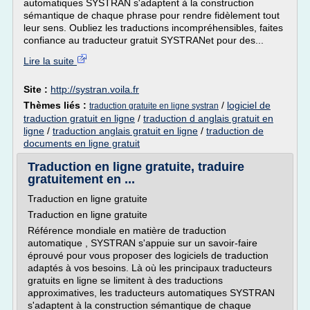
automatiques SYSTRAN s'adaptent à la construction
sémantique de chaque phrase pour rendre fidèlement tout
leur sens. Oubliez les traductions incompréhensibles, faites
confiance au traducteur gratuit SYSTRANet pour des...
Lire la suite
Site :
http://systran.voila.fr
Thèmes liés :
/
logiciel de
traduction gratuite en ligne systran
traduction gratuit en ligne
/
traduction d anglais gratuit en
ligne
/
traduction anglais gratuit en ligne
/
traduction de
documents en ligne gratuit
Traduction en ligne gratuite, traduire
gratuitement en ...
Traduction en ligne gratuite
Traduction en ligne gratuite
Référence mondiale en matière de traduction
automatique , SYSTRAN s'appuie sur un savoir-faire
éprouvé pour vous proposer des logiciels de traduction
adaptés à vos besoins. Là où les principaux traducteurs
gratuits en ligne se limitent à des traductions
approximatives, les traducteurs automatiques SYSTRAN
s'adaptent à la construction sémantique de chaque