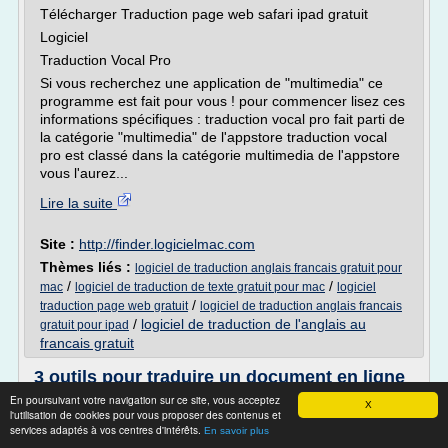
Télécharger Traduction page web safari ipad gratuit
Logiciel
Traduction Vocal Pro
Si vous recherchez une application de "multimedia" ce
programme est fait pour vous ! pour commencer lisez ces
informations spécifiques : traduction vocal pro fait parti de
la catégorie "multimedia" de l'appstore traduction vocal
pro est classé dans la catégorie multimedia de l'appstore
vous l'aurez...
Lire la suite
Site :
http://finder.logicielmac.com
Thèmes liés :
logiciel de traduction anglais francais gratuit pour
/
/
mac
logiciel de traduction de texte gratuit pour mac
logiciel
/
traduction page web gratuit
logiciel de traduction anglais francais
/
logiciel de traduction de l'anglais au
gratuit pour ipad
francais gratuit
3 outils pour traduire un document en ligne
- Blog du ...
En poursuivant votre navigation sur ce site, vous acceptez
X
l'utilisation de cookies pour vous proposer des contenus et
3 outils pour traduire un document en ligne
services adaptés à vos centres d'intérêts.
En savoir plus
Thomas Coëffé, le 18 novembre 2013