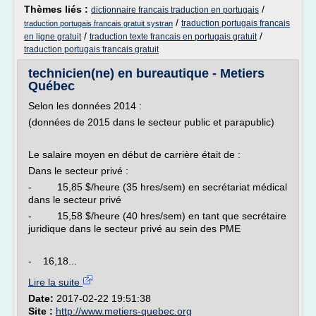
Thèmes liés :
/
dictionnaire francais traduction en portugais
/
traduction portugais francais
traduction portugais francais gratuit systran
/
/
en ligne gratuit
traduction texte francais en portugais gratuit
traduction portugais francais gratuit
technicien(ne) en bureautique - Metiers
Québec
Selon les données 2014 :
(données de 2015 dans le secteur public et parapublic)
Le salaire moyen en début de carrière était de :
Dans le secteur privé :
- 15,85 $/heure (35 hres/sem) en secrétariat médical
dans le secteur privé
- 15,58 $/heure (40 hres/sem) en tant que secrétaire
juridique dans le secteur privé au sein des PME
- 16,18...
Lire la suite
Date:
2017-02-22 19:51:38
Site :
http://www.metiers-quebec.org