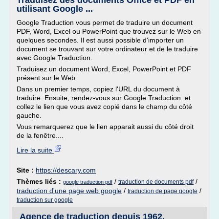
Traduisez des documents Office et PDF en
utilisant Google ...
Google Traduction vous permet de traduire un document
PDF, Word, Excel ou PowerPoint que trouvez sur le Web en
quelques secondes. Il est aussi possible d'importer un
document se trouvant sur votre ordinateur et de le traduire
avec Google Traduction.
Traduisez un document Word, Excel, PowerPoint et PDF
présent sur le Web
Dans un premier temps, copiez l'URL du document à
traduire. Ensuite, rendez-vous sur Google Traduction et
collez le lien que vous avez copié dans le champ du côté
gauche.
Vous remarquerez que le lien apparait aussi du côté droit
de la fenêtre....
Lire la suite
Site :
https://descary.com
Thèmes liés :
/
/
traduction de documents pdf
google traduction pdf
traduction d'une page web google
/
/
traduction de page google
traduction sur google
Agence de traduction depuis 1962,