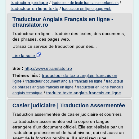
traduction juridique
/
/
traducteur de texte francais neerlandais
traducteur en ligne texte
/
traducteur en ligne page web
Traducteur Anglais Français en ligne -
etranslator.ro
Traducteur en ligne - traduire des textes, des documents,
des phrases, des pages web.
Utilisez ce service de traduction pour des...
Lire la suite
Site :
http://www.etranslator.ro
Thèmes liés :
traducteur de texte anglais francais en
ligne
/
/
traducteur document anglais francais en ligne
traducteur
/
de phrases anglais francais en ligne
traducteur en ligne francais
/
traduire texte anglais francais en ligne
anglais technique
Casier judiciaire | Traduction Assermentée
Traduction assermentée de casier judiciaire et courriers
La traduction assermentée est la copie en langue
étrangère d'un document officiel. Elle est réalisée par un
traducteur professionnel de haut niveau, qui est aussi un
agent de la fonction publique. Il a ainsi reçu une