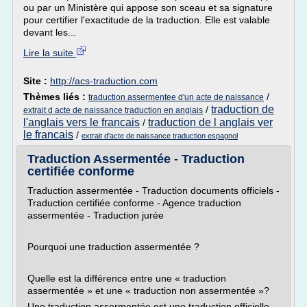
ou par un Ministère qui appose son sceau et sa signature
pour certifier l'exactitude de la traduction. Elle est valable
devant les...
Lire la suite
Site :
http://acs-traduction.com
Thèmes liés :
/
traduction assermentee d'un acte de naissance
traduction de
/
extrait d acte de naissance traduction en anglais
l'anglais vers le francais
traduction de l anglais ver
/
le francais
/
extrait d'acte de naissance traduction espagnol
Traduction Assermentée - Traduction
certifiée conforme
Traduction assermentée - Traduction documents officiels -
Traduction certifiée conforme - Agence traduction
assermentée - Traduction jurée
Pourquoi une traduction assermentée ?
Quelle est la différence entre une « traduction
assermentée » et une « traduction non assermentée »?
Une traduction assermentée est une traduction officielle