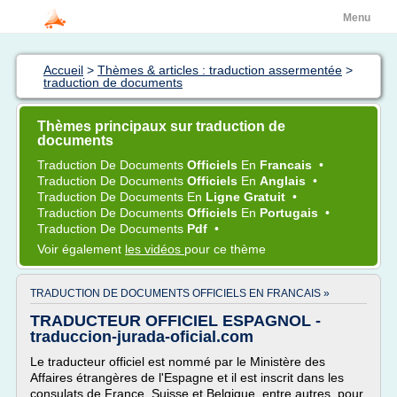
Menu
Accueil
>
Thèmes & articles : traduction assermentée
>
traduction de documents
Thèmes principaux sur traduction de
documents
Traduction
De
Documents
Officiels
En
Francais
•
Traduction
De
Documents
Officiels
En
Anglais
•
Traduction
De
Documents
En
Ligne Gratuit
•
Traduction
De
Documents
Officiels
En
Portugais
•
Traduction
De
Documents
Pdf
•
Voir également
les vidéos
pour ce thème
TRADUCTION DE DOCUMENTS OFFICIELS EN FRANCAIS »
TRADUCTEUR OFFICIEL ESPAGNOL -
traduccion-jurada-oficial.com
Le traducteur officiel est nommé par le Ministère des
Affaires étrangères de l'Espagne et il est inscrit dans les
consulats de France, Suisse et Belgique, entre autres, pour