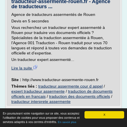
traducteur-assermente-rouen.fr - Agence
de traducteurs ...
Agence de traducteurs assermentés de Rouen
Devis en 5 secondes
Vous recherchez un traducteur expert assermenté à
Rouen pour traduire vos documents officiels ?
Spécialistes de la traduction assermentée à Rouen,
l'Agence 001 Traduction - Rouen traduit pour vous 70
langues et répond à toutes vos demandes de traduction
officielle et d'expertise.
Un traducteur expert assermenté...
Lire la suite
Site :
http://www.traducteur-assermente-rouen.fr
Thèmes liés :
traducteur assermente cour d appel
/
expert traducteur assermente
/
traduction de documents
officiels en francais
/
traduction des documents officiels
/
traducteur interprete assermente
traducteur-assermente-toulouse.fr - Agence
En poursuivant votre navigation sur ce site, vous acceptez
X
de traducteurs ...
l'utilisation de cookies pour vous proposer des contenus et
services adaptés à vos centres d'intérêts.
En savoir plus
Agence de traducteurs assermentés de Toulouse