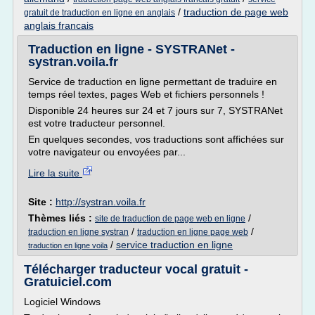
/
traduction de page web
gratuit de traduction en ligne en anglais
anglais francais
Traduction en ligne - SYSTRANet -
systran.voila.fr
Service de traduction en ligne permettant de traduire en
temps réel textes, pages Web et fichiers personnels !
Disponible 24 heures sur 24 et 7 jours sur 7, SYSTRANet
est votre traducteur personnel.
En quelques secondes, vos traductions sont affichées sur
votre navigateur ou envoyées par...
Lire la suite
Site :
http://systran.voila.fr
Thèmes liés :
/
site de traduction de page web en ligne
/
/
traduction en ligne systran
traduction en ligne page web
/
service traduction en ligne
traduction en ligne voila
Télécharger traducteur vocal gratuit -
Gratuiciel.com
Logiciel Windows