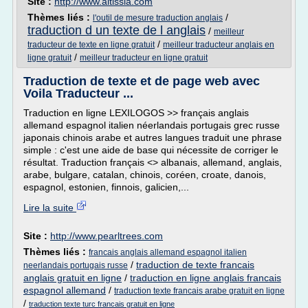
Site :
http://www.altissia.com
Thèmes liés :
/
l'outil de mesure traduction anglais
traduction d un texte de l anglais
/
meilleur
/
traducteur de texte en ligne gratuit
meilleur traducteur anglais en
/
ligne gratuit
meilleur traducteur en ligne gratuit
Traduction de texte et de page web avec
Voila Traducteur ...
Traduction en ligne LEXILOGOS >> français anglais
allemand espagnol italien néerlandais portugais grec russe
japonais chinois arabe et autres langues traduit une phrase
simple : c'est une aide de base qui nécessite de corriger le
résultat. Traduction français <> albanais, allemand, anglais,
arabe, bulgare, catalan, chinois, coréen, croate, danois,
espagnol, estonien, finnois, galicien,...
Lire la suite
Site :
http://www.pearltrees.com
Thèmes liés :
francais anglais allemand espagnol italien
/
traduction de texte francais
neerlandais portugais russe
anglais gratuit en ligne
/
traduction en ligne anglais francais
espagnol allemand
/
traduction texte francais arabe gratuit en ligne
/
traduction texte turc francais gratuit en ligne