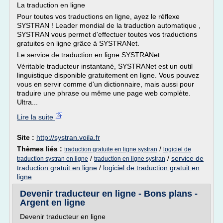
La traduction en ligne
Pour toutes vos traductions en ligne, ayez le réflexe
SYSTRAN ! Leader mondial de la traduction automatique ,
SYSTRAN vous permet d'effectuer toutes vos traductions
gratuites en ligne grâce à SYSTRANet.
Le service de traduction en ligne SYSTRANet
Véritable traducteur instantané, SYSTRANet est un outil
linguistique disponible gratuitement en ligne. Vous pouvez
vous en servir comme d'un dictionnaire, mais aussi pour
traduire une phrase ou même une page web complète.
Ultra...
Lire la suite
Site :
http://systran.voila.fr
Thèmes liés :
/
traduction gratuite en ligne systran
logiciel de
/
/
service de
traduction systran en ligne
traduction en ligne systran
traduction gratuit en ligne
/
logiciel de traduction gratuit en
ligne
Devenir traducteur en ligne - Bons plans -
Argent en ligne
Devenir traducteur en ligne