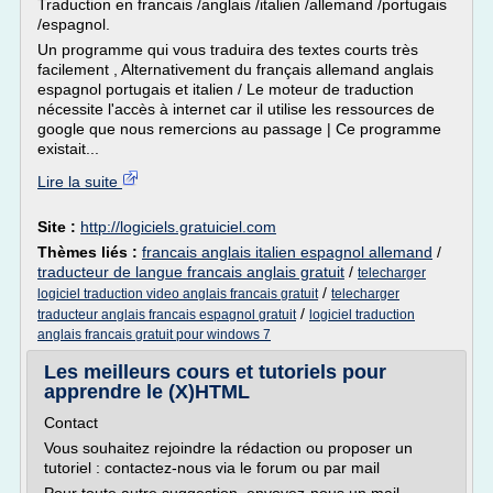
Traduction en francais /anglais /italien /allemand /portugais
/espagnol.
Un programme qui vous traduira des textes courts très
facilement , Alternativement du français allemand anglais
espagnol portugais et italien / Le moteur de traduction
nécessite l'accès à internet car il utilise les ressources de
google que nous remercions au passage | Ce programme
existait...
Lire la suite
Site :
http://logiciels.gratuiciel.com
Thèmes liés :
francais anglais italien espagnol allemand
/
traducteur de langue francais anglais gratuit
/
telecharger
/
logiciel traduction video anglais francais gratuit
telecharger
/
traducteur anglais francais espagnol gratuit
logiciel traduction
anglais francais gratuit pour windows 7
Les meilleurs cours et tutoriels pour
apprendre le (X)HTML
Contact
Vous souhaitez rejoindre la rédaction ou proposer un
tutoriel : contactez-nous via le forum ou par mail