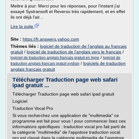
Mettre à jour: Merci pour les réponses, pour l'instant j'ai
essayé Systransoft et Reverso très rapidement, et en effet
ils ont déjà l'air...
Lire la suite
Site :
https://fr.answers.yahoo.com
Thèmes liés :
logiciel de traduction de l'anglais au francais
gratuit
/
logiciel de traduction de l'anglais vers le francais
/
/
logiciel de traduction anglais francais gratuit en ligne
logiciel de
/
logiciels de traduction
traduction anglais francais gratuit systran
anglais francais gratuit
Télécharger Traduction page web safari
ipad gratuit ...
Télécharger Traduction page web safari ipad gratuit
Logiciel
Traduction Vocal Pro
Si vous recherchez une application de "multimedia" ce
programme est fait pour vous ! pour commencer lisez ces
informations spécifiques : traduction vocal pro fait parti de
la catégorie "multimedia" de l'appstore traduction vocal
pro est classé dans la catégorie multimedia de l'appstore