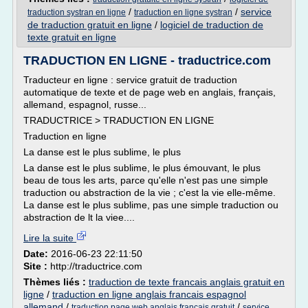
/
/
service
traduction systran en ligne
traduction en ligne systran
de traduction gratuit en ligne
/
logiciel de traduction de
texte gratuit en ligne
TRADUCTION EN LIGNE - traductrice.com
Traducteur en ligne : service gratuit de traduction
automatique de texte et de page web en anglais, français,
allemand, espagnol, russe...
TRADUCTRICE > TRADUCTION EN LIGNE
Traduction en ligne
La danse est le plus sublime, le plus
La danse est le plus sublime, le plus émouvant, le plus
beau de tous les arts, parce qu'elle n'est pas une simple
traduction ou abstraction de la vie ; c'est la vie elle-même.
La danse est le plus sublime, pas une simple traduction ou
abstraction de lt la viee....
Lire la suite
Date:
2016-06-23 22:11:50
Site :
http://traductrice.com
Thèmes liés :
traduction de texte francais anglais gratuit en
ligne
/
traduction en ligne anglais francais espagnol
allemand
/
/
traduction page web anglais francais gratuit
service