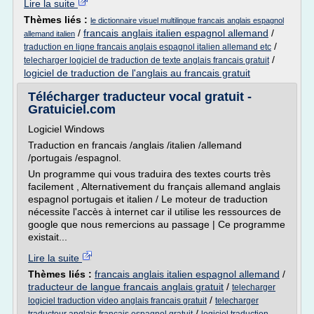
Lire la suite
Thèmes liés :
le dictionnaire visuel multilingue francais anglais espagnol
/
francais anglais italien espagnol allemand
/
allemand italien
/
traduction en ligne francais anglais espagnol italien allemand etc
/
telecharger logiciel de traduction de texte anglais francais gratuit
logiciel de traduction de l'anglais au francais gratuit
Télécharger traducteur vocal gratuit -
Gratuiciel.com
Logiciel Windows
Traduction en francais /anglais /italien /allemand
/portugais /espagnol.
Un programme qui vous traduira des textes courts très
facilement , Alternativement du français allemand anglais
espagnol portugais et italien / Le moteur de traduction
nécessite l'accès à internet car il utilise les ressources de
google que nous remercions au passage | Ce programme
existait...
Lire la suite
Thèmes liés :
francais anglais italien espagnol allemand
/
traducteur de langue francais anglais gratuit
/
telecharger
/
logiciel traduction video anglais francais gratuit
telecharger
/