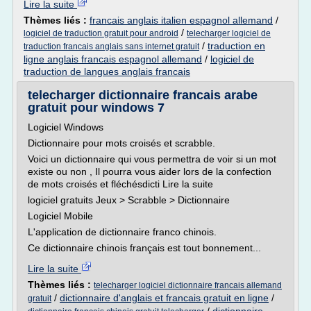
Lire la suite
Thèmes liés :
francais anglais italien espagnol allemand
/
/
logiciel de traduction gratuit pour android
telecharger logiciel de
/
traduction en
traduction francais anglais sans internet gratuit
ligne anglais francais espagnol allemand
/
logiciel de
traduction de langues anglais francais
telecharger dictionnaire francais arabe
gratuit pour windows 7
Logiciel Windows
Dictionnaire pour mots croisés et scrabble.
Voici un dictionnaire qui vous permettra de voir si un mot
existe ou non , Il pourra vous aider lors de la confection
de mots croisés et fléchésdicti Lire la suite
logiciel gratuits Jeux > Scrabble > Dictionnaire
Logiciel Mobile
L'application de dictionnaire franco chinois.
Ce dictionnaire chinois français est tout bonnement...
Lire la suite
Thèmes liés :
telecharger logiciel dictionnaire francais allemand
/
dictionnaire d'anglais et francais gratuit en ligne
/
gratuit