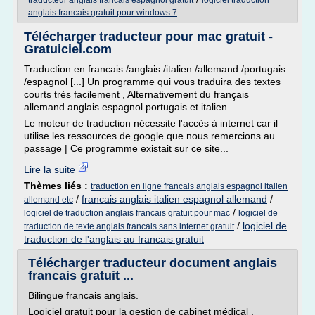
traducteur anglais francais espagnol gratuit
logiciel traduction
anglais francais gratuit pour windows 7
Télécharger traducteur pour mac gratuit -
Gratuiciel.com
Traduction en francais /anglais /italien /allemand /portugais
/espagnol [...] Un programme qui vous traduira des textes
courts très facilement , Alternativement du français
allemand anglais espagnol portugais et italien.
Le moteur de traduction nécessite l'accès à internet car il
utilise les ressources de google que nous remercions au
passage | Ce programme existait sur ce site...
Lire la suite
Thèmes liés :
traduction en ligne francais anglais espagnol italien
/
francais anglais italien espagnol allemand
/
allemand etc
/
logiciel de traduction anglais francais gratuit pour mac
logiciel de
/
logiciel de
traduction de texte anglais francais sans internet gratuit
traduction de l'anglais au francais gratuit
Télécharger traducteur document anglais
francais gratuit ...
Bilingue francais anglais.
Logiciel gratuit pour la gestion de cabinet médical ,