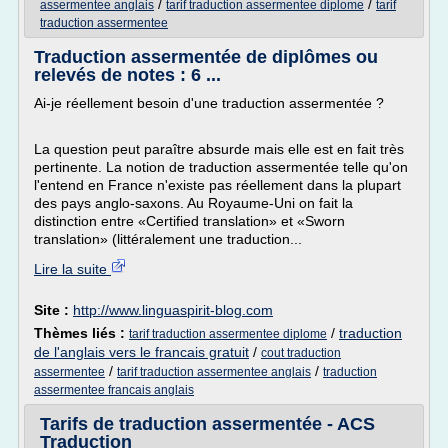
/
/
assermentee anglais
tarif traduction assermentee diplome
tarif
traduction assermentee
Traduction assermentée de diplômes ou
relevés de notes : 6 ...
Ai-je réellement besoin d'une traduction assermentée ?
La question peut paraître absurde mais elle est en fait très
pertinente. La notion de traduction assermentée telle qu'on
l'entend en France n'existe pas réellement dans la plupart
des pays anglo-saxons. Au Royaume-Uni on fait la
distinction entre «Certified translation» et «Sworn
translation» (littéralement une traduction...
Lire la suite
Site :
http://www.linguaspirit-blog.com
Thèmes liés :
/
traduction
tarif traduction assermentee diplome
de l'anglais vers le francais gratuit
/
cout traduction
/
/
assermentee
tarif traduction assermentee anglais
traduction
assermentee francais anglais
Tarifs de traduction assermentée - ACS
Traduction