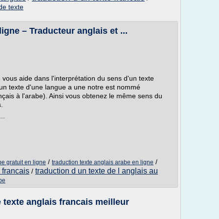
de texte
igne – Traducteur anglais et ...
e vous aide dans l'interprétation du sens d'un texte
un texte d'une langue a une notre est nommé
nçais à l'arabe). Ainsi vous obtenez le même sens du
.
..
/
/
be gratuit en ligne
traduction texte anglais arabe en ligne
 francais
traduction d un texte de l anglais au
/
abe
 texte anglais francais meilleur