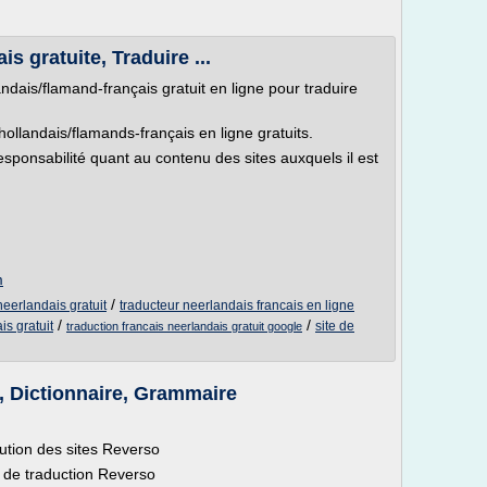
s gratuite, Traduire ...
ndais/flamand-français gratuit en ligne pour traduire
/hollandais/flamands-français en ligne gratuits.
ponsabilité quant au contenu des sites auxquels il est
m
/
neerlandais gratuit
traducteur neerlandais francais en ligne
/
/
is gratuit
site de
traduction francais neerlandais gratuit google
e, Dictionnaire, Grammaire
ution des sites Reverso
s de traduction Reverso