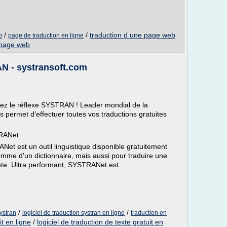
/
/
traduction d une page web
b
page de traduction en ligne
 page web
AN - systransoft.com
ayez le réflexe SYSTRAN ! Leader mondial de la
permet d'effectuer toutes vos traductions gratuites
TRANet
Net est un outil linguistique disponible gratuitement
omme d'un dictionnaire, mais aussi pour traduire une
. Ultra performant, SYSTRANet est...
/
/
systran
logiciel de traduction systran en ligne
traduction en
it en ligne
/
logiciel de traduction de texte gratuit en