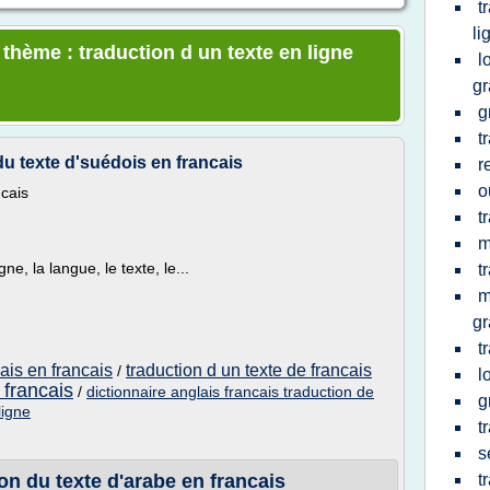
t
li
 thème : traduction d un texte en ligne
l
gr
g
t
 texte d'suédois en francais
r
o
ncais
t
m
gne, la langue, le texte, le...
t
m
gr
t
lais en francais
traduction d un texte de francais
/
l
 francais
/
dictionnaire anglais francais traduction de
g
ligne
t
s
n du texte d'arabe en francais
t