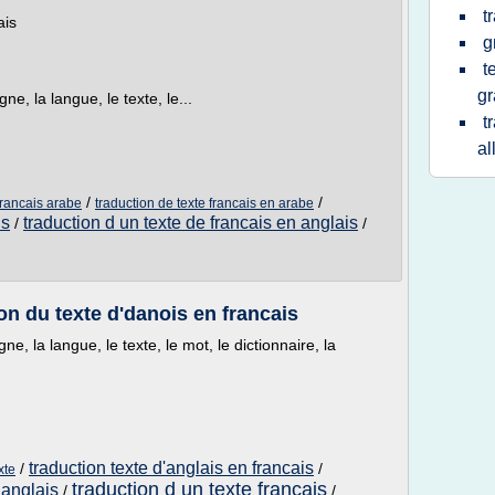
t
ais
g
t
gr
gne, la langue, le texte, le...
t
a
/
/
francais arabe
traduction de texte francais en arabe
is
traduction d un texte de francais en anglais
/
/
n du texte d'danois en francais
igne, la langue, le texte, le mot, le dictionnaire, la
traduction texte d'anglais en francais
/
/
xte
traduction d un texte francais
 anglais
/
/