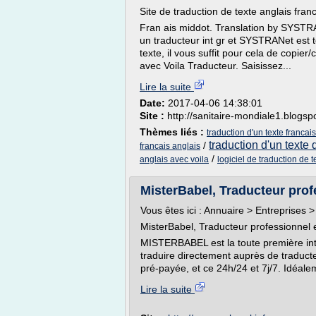
Site de traduction de texte anglais franc
Fran ais middot. Translation by SYSTR
un traducteur int gr et SYSTRANet est to
texte, il vous suffit pour cela de copier/
avec Voila Traducteur. Saisissez...
Lire la suite
Date:
2017-04-06 14:38:01
Site :
http://sanitaire-mondiale1.blogs
Thèmes liés :
traduction d'un texte francai
traduction d'un texte 
/
francais anglais
/
anglais avec voila
logiciel de traduction de t
MisterBabel, Traducteur prof
Vous êtes ici : Annuaire > Entreprises 
MisterBabel, Traducteur professionnel 
MISTERBABEL est la toute première int
traduire directement auprès de traduct
pré-payée, et ce 24h/24 et 7j/7. Idéalem
Lire la suite