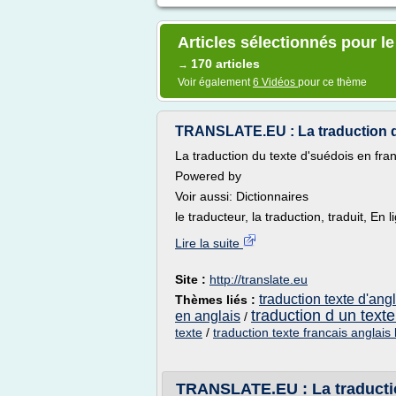
Articles sélectionnés pour le
170 articles
→
Voir également
6 Vidéos
pour ce thème
TRANSLATE.EU : La traduction du
La traduction du texte d'suédois en fra
Powered by
Voir aussi: Dictionnaires
le traducteur, la traduction, traduit, En li
Lire la suite
Site :
http://translate.eu
traduction texte d'ang
Thèmes liés :
traduction d un texte
en anglais
/
texte
/
traduction texte francais anglais 
TRANSLATE.EU : La traductio