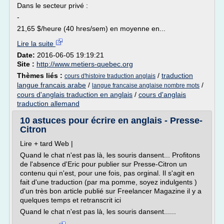
Dans le secteur privé :
-
21,65 $/heure (40 hres/sem) en moyenne en...
Lire la suite
Date:
2016-06-05 19:19:21
Site :
http://www.metiers-quebec.org
Thèmes liés :
/
traduction
cours d'histoire traduction anglais
langue francais arabe
/
/
langue francaise anglaise nombre mots
cours d'anglais traduction en anglais
/
cours d'anglais
traduction allemand
10 astuces pour écrire en anglais - Presse-
Citron
Lire + tard Web |
Quand le chat n'est pas là, les souris dansent... Profitons
de l'absence d'Eric pour publier sur Presse-Citron un
contenu qui n'est, pour une fois, pas orginal. Il s'agit en
fait d'une traduction (par ma pomme, soyez indulgents )
d'un très bon article publié sur Freelancer Magazine il y a
quelques temps et retranscrit ici
Quand le chat n'est pas là, les souris dansent......