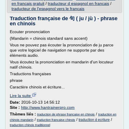
en francais gratuit
/
traducteur d espagnol en francais
/
traducteur de l'espagnol vers le francais
Traduction française de 句 ( ju / jù ) - phrase
en chinois
Ecouter prononciation
(Mandarin = chinois standard sans accent)
Vous ne pouvez pas écouter la prononciation de ju parce
que votre logiciel de navigation ne supporte par des
éléments audio.
Vous écoutez la prononciation en mandarin d'un locuteur
natif chinois.
Traductions françaises
phrase
Caractère chinois et écriture...
Lire la suite
Date:
2016-10-13 14:56:12
Site :
http://www.hantrainerpro.com
Thèmes liés :
/
traduction de phrase francaise en chinois
traduction en
/
/
/
traduction d ecriture
chinois mandarin
traduction francaise chinois
traduction chinois traditionnel