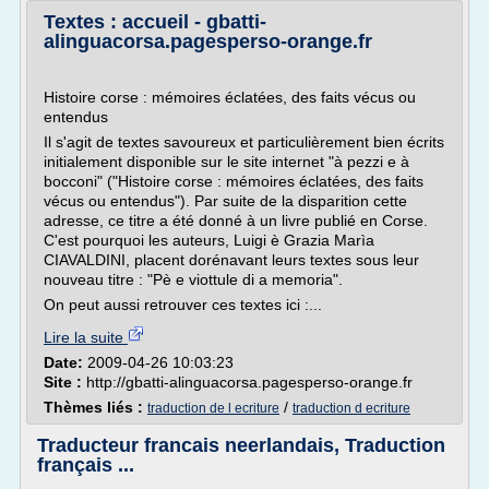
Textes : accueil - gbatti-
alinguacorsa.pagesperso-orange.fr
Histoire corse : mémoires éclatées, des faits vécus ou
entendus
Il s'agit de textes savoureux et particulièrement bien écrits
initialement disponible sur le site internet "à pezzi e à
bocconi" ("Histoire corse : mémoires éclatées, des faits
vécus ou entendus"). Par suite de la disparition cette
adresse, ce titre a été donné à un livre publié en Corse.
C'est pourquoi les auteurs, Luigi è Grazia Marìa
CIAVALDINI, placent dorénavant leurs textes sous leur
nouveau titre : "Pè e viottule di a memoria".
On peut aussi retrouver ces textes ici :...
Lire la suite
Date:
2009-04-26 10:03:23
Site :
http://gbatti-alinguacorsa.pagesperso-orange.fr
Thèmes liés :
/
traduction de l ecriture
traduction d ecriture
Traducteur francais neerlandais, Traduction
français ...