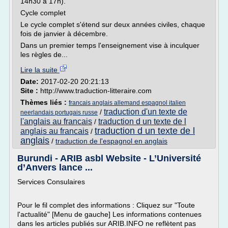
14h30 à 17h).
Cycle complet
Le cycle complet s'étend sur deux années civiles, chaque
fois de janvier à décembre.
Dans un premier temps l'enseignement vise à inculquer
les règles de...
Lire la suite
Date:
2017-02-20 20:21:13
Site :
http://www.traduction-litteraire.com
Thèmes liés :
francais anglais allemand espagnol italien
traduction d'un texte de
/
neerlandais portugais russe
l'anglais au francais
traduction d un texte de l
/
traduction d un texte de l
anglais au francais
/
anglais
/
traduction de l'espagnol en anglais
Burundi - ARIB asbl Website - L’Université
d’Anvers lance ...
Services Consulaires
Pour le fil complet des informations : Cliquez sur "Toute
l'actualité" [Menu de gauche] Les informations contenues
dans les articles publiés sur ARIB.INFO ne reflètent pas