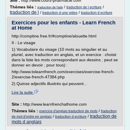
Site :
http://www.cours-pharmacie.com
Thèmes liés :
/
/
traduction de l ecriture
traduction de l'adn
traduction de l
/
/
traduction d une video
traduction d ecriture
Exercices pour les enfants - Learn French
at Home
http://comptine.free.fr/#comptine/alouette.html
II - Le visage
1) Vocabulaire du visage (10 mots au singulier et au
pluriel, avec traduction en anglais, et un exercice : choisir
dans la liste les mots correspondant aux dessins ; peut se
donner en devoir ; pour tous) :
http://www.tolearnfrench.com/exercises/exercise-french-
2/exercise-french-47384.php
2) Quinze adjectifs illustrés qui peuvent...
Lire la suite
Site :
http://www.learnfrenchathome.com
Thèmes liés :
/
exercice d'anglais traduction de mots
traduction
traduction de
/
/
de mot d'ordre en anglais
traduction d ecriture
mots d anglais