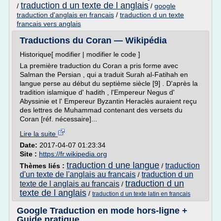
traduction d un texte de l anglais
/
/
google
traduction d'anglais en francais
/
traduction d un texte
francais vers anglais
Traductions du Coran — Wikipédia
Historique[ modifier | modifier le code ]
La première traduction du Coran a pris forme avec
Salman the Persian , qui a traduit Surah al-Fatihah en
langue perse au début du septième siècle [9] . D'après la
tradition islamique d' hadith , l'Empereur Negus d'
Abyssinie et l' Empereur Byzantin Heraclès auraient reçu
des lettres de Muhammad contenant des versets du
Coran [réf. nécessaire]...
Lire la suite
Date:
2017-04-07 01:23:34
Site :
https://fr.wikipedia.org
traduction d une langue
traduction
Thèmes liés :
/
d'un texte de l'anglais au francais
traduction d un
/
traduction d un
texte de l anglais au francais
/
texte de l anglais
/
traduction d un texte latin en francais
Google Traduction en mode hors-ligne +
Guide pratique ...