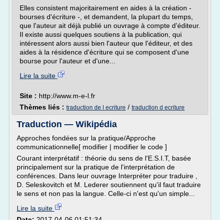
Elles consistent majoritairement en aides à la création -
bourses d'écriture -, et demandent, la plupart du temps,
que l'auteur ait déjà publié un ouvrage à compte d'éditeur.
Il existe aussi quelques soutiens à la publication, qui
intéressent alors aussi bien l'auteur que l'éditeur, et des
aides à la résidence d'écriture qui se composent d'une
bourse pour l'auteur et d'une...
Lire la suite
Site :
http://www.m-e-l.fr
Thèmes liés :
/
traduction de l ecriture
traduction d ecriture
Traduction — Wikipédia
Approches fondées sur la pratique/Approche
communicationnelle[ modifier | modifier le code ]
Courant interprétatif : théorie du sens de l'E.S.I.T, basée
principalement sur la pratique de l'interprétation de
conférences. Dans leur ouvrage Interpréter pour traduire ,
D. Seleskovitch et M. Lederer soutiennent qu'il faut traduire
le sens et non pas la langue. Celle-ci n'est qu'un simple...
Lire la suite
Date:
2017-04-06 01:51:34