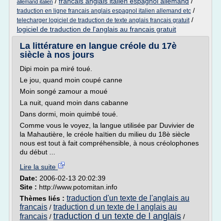
/
francais anglais italien espagnol allemand
/
allemand italien
/
traduction en ligne francais anglais espagnol italien allemand etc
/
telecharger logiciel de traduction de texte anglais francais gratuit
logiciel de traduction de l'anglais au francais gratuit
La littérature en langue créole du 17è
siècle à nos jours
Dipi moin pa miré toué.
Le jou, quand moin coupé canne
Moin songé zamour a moué
La nuit, quand moin dans cabanne
Dans dormi, moin quimbé toué.
Comme vous le voyez, la langue utilisée par Duvivier de
la Mahautière, le créole haïtien du milieu du 18è siècle
nous est tout à fait compréhensible, à nous créolophones
du début ...
Lire la suite
Date:
2006-02-13 20:02:39
Site :
http://www.potomitan.info
traduction d'un texte de l'anglais au
Thèmes liés :
francais
traduction d un texte de l anglais au
/
traduction d un texte de l anglais
francais
/
/