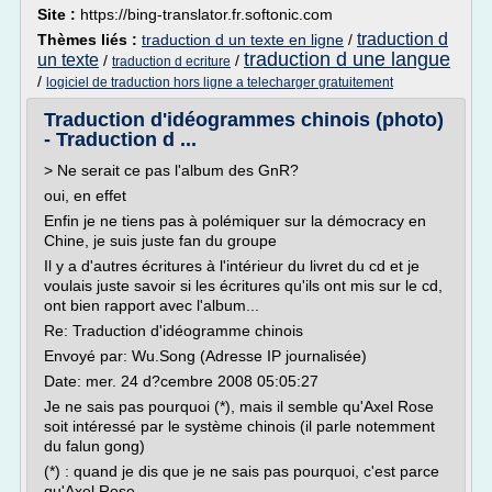
Site :
https://bing-translator.fr.softonic.com
traduction d
Thèmes liés :
traduction d un texte en ligne
/
traduction d une langue
un texte
/
/
traduction d ecriture
/
logiciel de traduction hors ligne a telecharger gratuitement
Traduction d'idéogrammes chinois (photo)
- Traduction d ...
> Ne serait ce pas l'album des GnR?
oui, en effet
Enfin je ne tiens pas à polémiquer sur la démocracy en
Chine, je suis juste fan du groupe
Il y a d'autres écritures à l'intérieur du livret du cd et je
voulais juste savoir si les écritures qu'ils ont mis sur le cd,
ont bien rapport avec l'album...
Re: Traduction d'idéogramme chinois
Envoyé par: Wu.Song (Adresse IP journalisée)
Date: mer. 24 d?cembre 2008 05:05:27
Je ne sais pas pourquoi (*), mais il semble qu'Axel Rose
soit intéressé par le système chinois (il parle notemment
du falun gong)
(*) : quand je dis que je ne sais pas pourquoi, c'est parce
qu'Axel Rose...