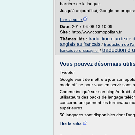
barrière de la langue.
Jusqu'à aujourd'hui, Google ne proposai
Lire la suite
Date:
2017-04-06 13:10:09
Site :
http://www.cosmopolitan.fr
traduction d'un texte 
Thèmes liés :
anglais au francais
/
traduction de l'
traduction d u
/
francais vers l'espagnol
Vous pouvez désormais utilis
Tweeter
Google vient de mettre à jour son applic
mode offline pour vous en servir sans 
Comme indiqué sur son blog Android offi
utilisateurs des packs de langage téléch
concerne uniquement les terminaux mob
supérieures.
50 langages sont disponibles dont l'angla
Lire la suite