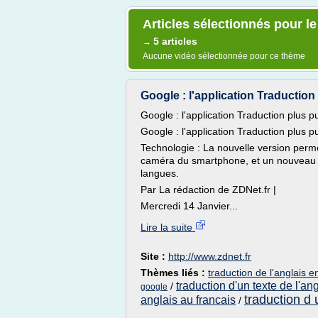
Articles sélectionnés pour le
5 articles
→
Aucune vidéo sélectionnée pour ce thème
Google : l'application Traduction p
Google : l'application Traduction plus pui
Google : l'application Traduction plus pui
Technologie : La nouvelle version permet
caméra du smartphone, et un nouveau m
langues.
Par La rédaction de ZDNet.fr |
Mercredi 14 Janvier...
Lire la suite
Site :
http://www.zdnet.fr
Thèmes liés :
traduction de l'anglais e
traduction d'un texte de l'an
/
google
traduction d 
anglais au francais
/