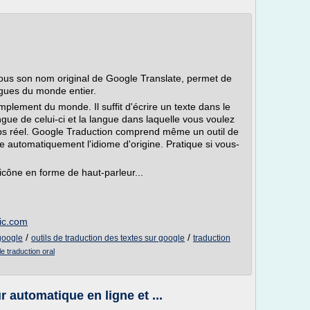
us son nom original de Google Translate, permet de
ngues du monde entier.
mplement du monde. Il suffit d'écrire un texte dans le
angue de celui-ci et la langue dans laquelle vous voulez
emps réel. Google Traduction comprend même un outil de
e automatiquement l'idiome d'origine. Pratique si vous-
icône en forme de haut-parleur...
nic.com
/
/
google
outils de traduction des textes sur google
traduction
e traduction oral
r automatique en ligne et ...