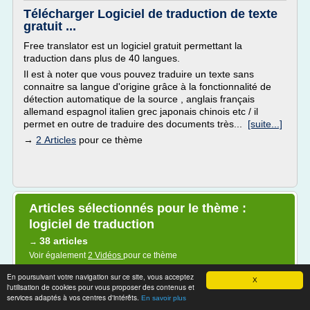
Télécharger Logiciel de traduction de texte
gratuit ...
Free translator est un logiciel gratuit permettant la
traduction dans plus de 40 langues.
Il est à noter que vous pouvez traduire un texte sans
connaitre sa langue d'origine grâce à la fonctionnalité de
détection automatique de la source , anglais français
allemand espagnol italien grec japonais chinois etc / il
permet en outre de traduire des documents très...
[suite...]
→
2 Articles
pour ce thème
Articles sélectionnés pour le thème :
logiciel de traduction
38 articles
→
Voir également
2 Vidéos
pour ce thème
En poursuivant votre navigation sur ce site, vous acceptez
X
Logiciel professionnel de traduction -
l'utilisation de cookies pour vous proposer des contenus et
services adaptés à vos centres d'intérêts.
Cdiscount.com
En savoir plus