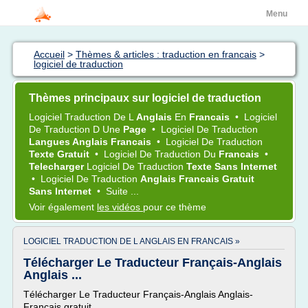
Menu
Accueil
>
Thèmes & articles : traduction en francais
>
logiciel de traduction
Thèmes principaux sur logiciel de traduction
Logiciel Traduction
De L
Anglais
En
Francais
•
Logiciel
De
Traduction
D Une
Page
•
Logiciel
De
Traduction
Langues Anglais Francais
•
Logiciel
De
Traduction
Texte Gratuit
•
Logiciel
De
Traduction
Du
Francais
•
Telecharger
Logiciel
De
Traduction
Texte Sans Internet
•
Logiciel
De
Traduction
Anglais Francais Gratuit
Sans Internet
•
Suite ...
Voir également
les vidéos
pour ce thème
LOGICIEL TRADUCTION DE L ANGLAIS EN FRANCAIS »
Télécharger Le Traducteur Français-Anglais
Anglais ...
Télécharger Le Traducteur Français-Anglais Anglais-
Français gratuit