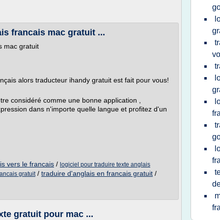
g
l
gr
s francais mac gratuit ...
t
s mac gratuit
vo
t
l
çais alors traducteur ihandy gratuit est fait pour vous!
gr
 être considéré comme une bonne application ,
l
pression dans n'importe quelle langue et profitez d'un
fr
t
g
l
fr
is vers le francais
/
logiciel pour traduire texte anglais
t
/
traduire d'anglais en francais gratuit
/
rancais gratuit
de
m
fr
te gratuit pour mac ...