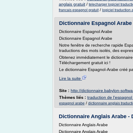
anglais gratuit
/
telecharger logiciel traduct
/
francais espagnol gratuit
logiciel traduction
Dictionnaire Espagnol Arabe -
Dictionnaire Espagnol Arabe
Dictionnaire Espagnol Arabe
Notre fenêtre de recherche rapide Espa
traductions des mots isolés, des expres
Obtenez immédiatement le dictionnaire
Téléchargement gratuit ici !
Le dictionnaire Espagnol-Arabe créé pa
Lire la suite
Site :
http://dictionnaire.babylon-softw
Thèmes liés :
traduction de l'espagno
/
espagnol arabe
dictionnaire anglais traduc
Dictionnaire Anglais Arabe - D
Dictionnaire Anglais Arabe
Dictionnaire Anglais Arabe