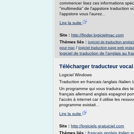
commencer lisez ces informations spécifi
"multimedia" de l'appstore traduction v
l'appstore vous l'aurez...
Lire la suite
Site :
http://finder.logicielmac.com
Thèmes liés :
logiciel de traduction anglai
/
pour mac
logiciel traduction page web gratui
logiciel de traduction de l'anglais au fra
Télécharger traducteur vocal 
Logiciel Windows
Traduction en francais /anglais /italien
Un programme qui vous traduira des tex
français allemand anglais espagnol port
l'accès à internet car il utilise les r
programme existait...
Lire la suite
Site :
http://logiciels.gratuiciel.com
Thèmes liés :
francais anglais italien