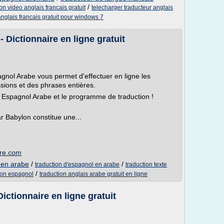
/
ion video anglais francais gratuit
telecharger traducteur anglais
 anglais francais gratuit pour windows 7
 Dictionnaire en ligne gratuit
gnol Arabe vous permet d'effectuer en ligne les
sions et des phrases entières.
 Espagnol Arabe et le programme de traduction !
r Babylon constitue une...
are.com
l en arabe
/
/
traduction d'espagnol en arabe
traduction texte
/
tion espagnol
traduction anglais arabe gratuit en ligne
ictionnaire en ligne gratuit