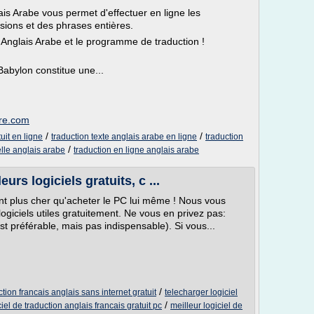
is Arabe vous permet d'effectuer en ligne les
sions et des phrases entières.
Anglais Arabe et le programme de traduction !
Babylon constitue une...
are.com
/
/
uit en ligne
traduction texte anglais arabe en ligne
traduction
/
lle anglais arabe
traduction en ligne anglais arabe
urs logiciels gratuits, c ...
nt plus cher qu'acheter le PC lui même ! Nous vous
ogiciels utiles gratuitement. Ne vous en privez pas:
st préférable, mais pas indispensable). Si vous...
/
ction francais anglais sans internet gratuit
telecharger logiciel
/
ciel de traduction anglais francais gratuit pc
meilleur logiciel de