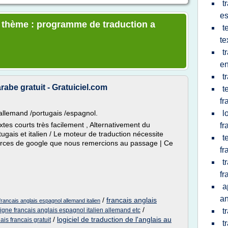
t
e
e thème : programme de traduction a
t
te
t
en
t
rabe gratuit - Gratuiciel.com
t
fr
 /allemand /portugais /espagnol.
l
tes courts très facilement , Alternativement du
fr
ugais et italien / Le moteur de traduction nécessite
t
essources de google que nous remercions au passage | Ce
fr
t
fr
a
an
/
francais anglais
e francais anglais espagnol allemand italien
/
ligne francais anglais espagnol italien allemand etc
t
/
logiciel de traduction de l'anglais au
ais francais gratuit
t