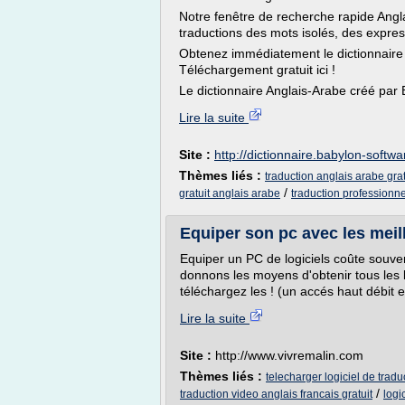
Notre fenêtre de recherche rapide Angla
traductions des mots isolés, des expres
Obtenez immédiatement le dictionnaire 
Téléchargement gratuit ici !
Le dictionnaire Anglais-Arabe créé par 
Lire la suite
Site :
http://dictionnaire.babylon-softw
Thèmes liés :
traduction anglais arabe grat
/
gratuit anglais arabe
traduction professionne
Equiper son pc avec les meille
Equiper un PC de logiciels coûte souve
donnons les moyens d'obtenir tous les l
téléchargez les ! (un accés haut débit e
Lire la suite
Site :
http://www.vivremalin.com
Thèmes liés :
telecharger logiciel de tradu
/
traduction video anglais francais gratuit
logi