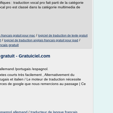
ques : traduction vocal pro fait parti de la catégorie
ocal pro est classé dans la catégorie multimedia de
/
s francais gratuit pour mac
logiciel de traduction de texte gratuit
/
/
t
logiciel de traduction anglais francais gratuit pour ipad
ncais gratuit
gratuit - Gratuiciel.com
 /allemand /portugais /espagnol.
tes courts très facilement , Alternativement du
ugais et italien / Le moteur de traduction nécessite
essources de google que nous remercions au passage | Ce
 espagnol allemand
/
traducteur de langue francais