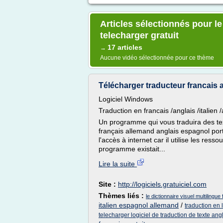
Articles sélectionnés pour l
telecharger gratuit
17 articles
→
Aucune vidéo sélectionnée pour ce thème
Télécharger traducteur francais a
Logiciel Windows
Traduction en francais /anglais /italien
Un programme qui vous traduira des tex
français allemand anglais espagnol port
l'accès à internet car il utilise les r
programme existait...
Lire la suite
Site :
http://logiciels.gratuiciel.com
Thèmes liés :
le dictionnaire visuel multilingu
italien espagnol allemand
/
traduction en 
telecharger logiciel de traduction de texte angl