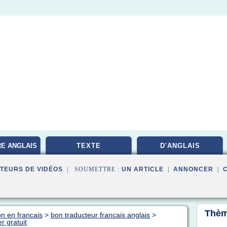
RE ANGLAIS
TEXTE
D'ANGLAIS
TEURS DE VIDÉOS
| SOUMETTRE :
UN ARTICLE
|
ANNONCER
|
Thèm
on en francais
>
bon traducteur francais anglais
>
r gratuit