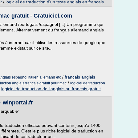
/
logiciel de traduction d'un texte anglais en francais
er
mac gratuit - Gratuiciel.com
 /allemand /portugais /espagnol [...] Un programme qui
ilement , Alternativement du français allemand anglais
s à internet car il utilise les ressources de google que
mme existait sur ce site...
/
francais anglais
 anglais espagnol italien allemand etc
/
aduction anglais francais gratuit pour mac
logiciel de traduction
/
logiciel de traduction de l'anglais au francais gratuit
 winportal.fr
emarquable"
e traduction efficace pouvant contenir jusqu'à 1400
fférentes. C'est le plus riche logiciel de traduction en
faisant de ce traducteur un...