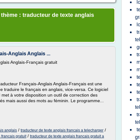
l
t
 thème : traducteur de texte anglais
gr
l
t
te
g
is-Anglais Anglais ...
t
m
lais Anglais-Français gratuit
m
t
aducteur Français-Anglais Anglais-Français est une
t
de traduire le français en anglais, vice-versa. Ce logiciel
t
l met à votre disposition un outil de correction des
t
ués mais aussi des mots au féminin. Le programme...
te
t
te
t
/
/
ais anglais
traducteur de texte anglais francais a telecharger
/
 francais gratuit
traducteur de texte anglais francais gratuit a
gr