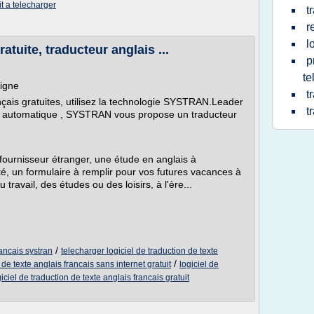
it a telecharger
t
r
l
atuite, traducteur anglais ...
p
te
ligne
t
nçais gratuites, utilisez la technologie SYSTRAN.Leader
t
on automatique , SYSTRAN vous propose un traducteur
fournisseur étranger, une étude en anglais à
té, un formulaire à remplir pour vos futures vacances à
 travail, des études ou des loisirs, à l'ère...
/
rancais systran
telecharger logiciel de traduction de texte
/
 de texte anglais francais sans internet gratuit
logiciel de
giciel de traduction de texte anglais francais gratuit