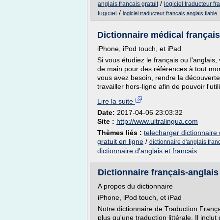
/
anglais francais gratuit
logiciel traducteur fr
/
logiciel
logiciel traducteur francais anglais fiable
Dictionnaire médical français-
iPhone, iPod touch, et iPad
Si vous étudiez le français ou l'anglais
de main pour des références à tout mome
vous avez besoin, rendre la découverte 
travailler hors-ligne afin de pouvoir l'ut
Lire la suite
Date:
2017-04-06 23:03:32
Site :
http://www.ultralingua.com
Thèmes liés :
telecharger dictionnaire 
gratuit en ligne
/
dictionnaire d'anglais fran
dictionnaire d'anglais et francais
Dictionnaire français-anglais 
A propos du dictionnaire
iPhone, iPod touch, et iPad
Notre dictionnaire de Traduction Franç
plus qu'une traduction littérale. Il inclu