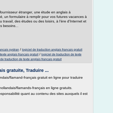
fournisseur étranger, une étude en anglais à
té, un formulaire à remplir pour vos futures vacances à
 travail, des études ou des loisirs, à l'ère d'Internet et
os besoins...
/
rancais systran
logiciel de traduction anglais francais gratuit
/
texte anglais francais gratuit
logiciel de traduction de texte
 de traduction de texte anglais francais gratuit
s gratuite, Traduire ...
ndais/flamand-français gratuit en ligne pour traduire
/hollandais/flamands-français en ligne gratuits.
ponsabilité quant au contenu des sites auxquels il est