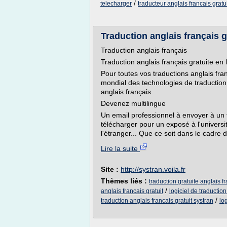
/
telecharger
traducteur anglais francais gratu
Traduction anglais français gr
Traduction anglais français
Traduction anglais français gratuite en 
Pour toutes vos traductions anglais fra
mondial des technologies de traducti
anglais français.
Devenez multilingue
Un email professionnel à envoyer à un 
télécharger pour un exposé à l'universi
l'étranger... Que ce soit dans le cadre du
Lire la suite
Site :
http://systran.voila.fr
Thèmes liés :
traduction gratuite anglais f
/
anglais francais gratuit
logiciel de traduction
/
traduction anglais francais gratuit systran
lo