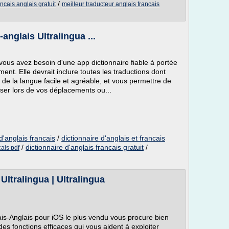
/
ancais anglais gratuit
meilleur traducteur anglais francais
anglais Ultralingua ...
, vous avez besoin d'une app dictionnaire fiable à portée
nt. Elle devrait inclure toutes les traductions dont
de la langue facile et agréable, et vous permettre de
iliser lors de vos déplacements ou...
d'anglais francais
/
dictionnaire d'anglais et francais
/
dictionnaire d'anglais francais gratuit
/
cais pdf
Ultralingua | Ultralingua
ais-Anglais pour iOS le plus vendu vous procure bien
t des fonctions efficaces qui vous aident à exploiter