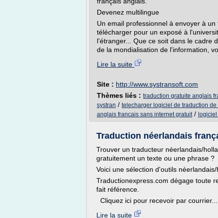
français anglais.
Devenez multilingue
Un email professionnel à envoyer à un 
télécharger pour un exposé à l'universi
l'étranger... Que ce soit dans le cadre du
de la mondialisation de l'information, v
Lire la suite
Site :
http://www.systransoft.com
Thèmes liés :
traduction gratuite anglais f
/
systran
telecharger logiciel de traduction de 
/
anglais francais sans internet gratuit
logiciel
Traduction néerlandais françai
Trouver un traducteur néerlandais/holla
gratuitement un texte ou une phrase ?
Voici une sélection d'outils néerlandais
Traductionexpress.com dégage toute res
fait référence.
Cliquez ici pour recevoir par courrier...
Lire la suite