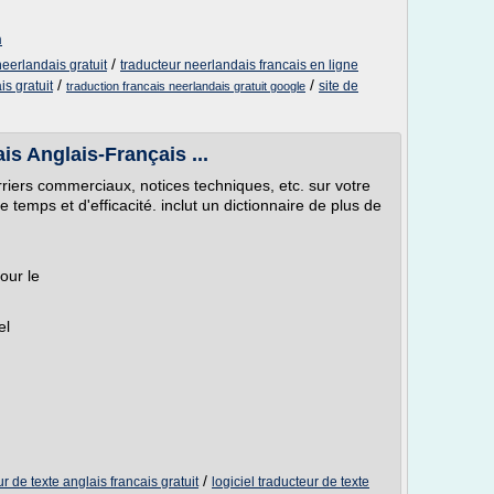
m
/
neerlandais gratuit
traducteur neerlandais francais en ligne
/
/
is gratuit
site de
traduction francais neerlandais gratuit google
is Anglais-Français ...
urriers commerciaux, notices techniques, etc. sur votre
 temps et d'efficacité. inclut un dictionnaire de plus de
our le
el
/
ur de texte anglais francais gratuit
logiciel traducteur de texte