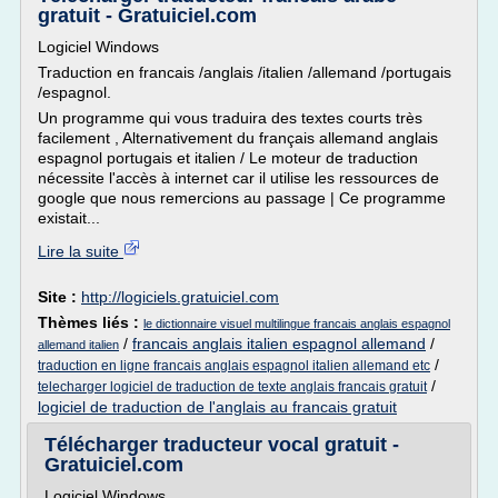
gratuit - Gratuiciel.com
Logiciel Windows
Traduction en francais /anglais /italien /allemand /portugais
/espagnol.
Un programme qui vous traduira des textes courts très
facilement , Alternativement du français allemand anglais
espagnol portugais et italien / Le moteur de traduction
nécessite l'accès à internet car il utilise les ressources de
google que nous remercions au passage | Ce programme
existait...
Lire la suite
Site :
http://logiciels.gratuiciel.com
Thèmes liés :
le dictionnaire visuel multilingue francais anglais espagnol
/
francais anglais italien espagnol allemand
/
allemand italien
/
traduction en ligne francais anglais espagnol italien allemand etc
/
telecharger logiciel de traduction de texte anglais francais gratuit
logiciel de traduction de l'anglais au francais gratuit
Télécharger traducteur vocal gratuit -
Gratuiciel.com
Logiciel Windows