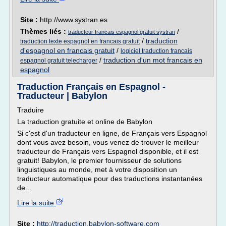
Site :
http://www.systran.es
Thèmes liés :
/
traducteur francais espagnol gratuit systran
/
traduction
traduction texte espagnol en francais gratuit
d'espagnol en francais gratuit
/
logiciel traduction francais
/
traduction d'un mot francais en
espagnol gratuit telecharger
espagnol
Traduction Français en Espagnol -
Traducteur | Babylon
Traduire
La traduction gratuite et online de Babylon
Si c'est d'un traducteur en ligne, de Français vers Espagnol
dont vous avez besoin, vous venez de trouver le meilleur
traducteur de Français vers Espagnol disponible, et il est
gratuit! Babylon, le premier fournisseur de solutions
linguistiques au monde, met à votre disposition un
traducteur automatique pour des traductions instantanées
de...
Lire la suite
Site :
http://traduction.babylon-software.com