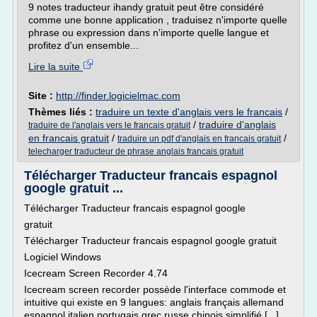
9 notes traducteur ihandy gratuit peut être considéré
comme une bonne application , traduisez n'importe quelle
phrase ou expression dans n'importe quelle langue et
profitez d'un ensemble...
Lire la suite
Site :
http://finder.logicielmac.com
Thèmes liés :
traduire un texte d'anglais vers le francais
/
/
traduire d'anglais
traduire de l'anglais vers le francais gratuit
en francais gratuit
/
/
traduire un pdf d'anglais en francais gratuit
telecharger traducteur de phrase anglais francais gratuit
Télécharger Traducteur francais espagnol
google gratuit ...
Télécharger Traducteur francais espagnol google
gratuit
Télécharger Traducteur francais espagnol google gratuit
Logiciel Windows
Icecream Screen Recorder 4.74
Icecream screen recorder possède l'interface commode et
intuitive qui existe en 9 langues: anglais français allemand
espagnol italien portugais grec russe chinois simplifié [...]