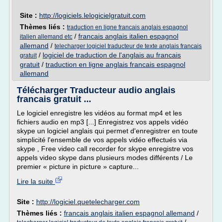
Site :
http://logiciels.lelogicielgratuit.com
Thèmes liés :
traduction en ligne francais anglais espagnol
/
francais anglais italien espagnol
italien allemand etc
allemand
/
telecharger logiciel traducteur de texte anglais francais
/
logiciel de traduction de l'anglais au francais
gratuit
gratuit
/
traduction en ligne anglais francais espagnol
allemand
Télécharger Traducteur audio anglais
francais gratuit ...
Le logiciel enregistre les vidéos au format mp4 et les
fichiers audio en mp3 [...] Enregistrez vos appels vidéo
skype un logiciel anglais qui permet d'enregistrer en toute
simplicité l'ensemble de vos appels vidéo effectués via
skype , Free video call recorder for skype enregistre vos
appels video skype dans plusieurs modes différents / Le
premier « picture in picture » capture...
Lire la suite
Site :
http://logiciel.quetelecharger.com
Thèmes liés :
francais anglais italien espagnol allemand
/