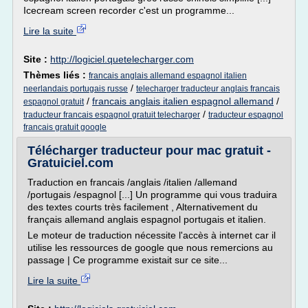
Icecream screen recorder c'est un programme...
Lire la suite
Site :
http://logiciel.quetelecharger.com
Thèmes liés :
francais anglais allemand espagnol italien
/
neerlandais portugais russe
telecharger traducteur anglais francais
/
francais anglais italien espagnol allemand
/
espagnol gratuit
/
traducteur francais espagnol gratuit telecharger
traducteur espagnol
francais gratuit google
Télécharger traducteur pour mac gratuit -
Gratuiciel.com
Traduction en francais /anglais /italien /allemand
/portugais /espagnol [...] Un programme qui vous traduira
des textes courts très facilement , Alternativement du
français allemand anglais espagnol portugais et italien.
Le moteur de traduction nécessite l'accès à internet car il
utilise les ressources de google que nous remercions au
passage | Ce programme existait sur ce site...
Lire la suite