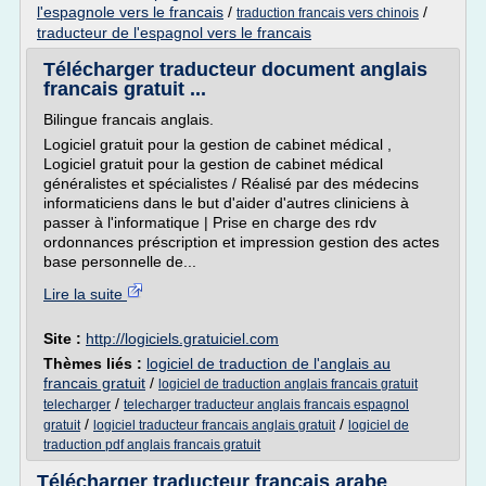
l'espagnole vers le francais
/
/
traduction francais vers chinois
traducteur de l'espagnol vers le francais
Télécharger traducteur document anglais
francais gratuit ...
Bilingue francais anglais.
Logiciel gratuit pour la gestion de cabinet médical ,
Logiciel gratuit pour la gestion de cabinet médical
généralistes et spécialistes / Réalisé par des médecins
informaticiens dans le but d'aider d'autres cliniciens à
passer à l'informatique | Prise en charge des rdv
ordonnances préscription et impression gestion des actes
base personnelle de...
Lire la suite
Site :
http://logiciels.gratuiciel.com
Thèmes liés :
logiciel de traduction de l'anglais au
francais gratuit
/
logiciel de traduction anglais francais gratuit
/
telecharger
telecharger traducteur anglais francais espagnol
/
/
gratuit
logiciel traducteur francais anglais gratuit
logiciel de
traduction pdf anglais francais gratuit
Télécharger traducteur francais arabe