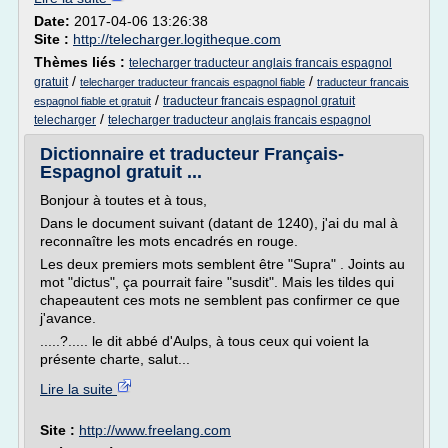
Date:
2017-04-06 13:26:38
Site :
http://telecharger.logitheque.com
Thèmes liés :
telecharger traducteur anglais francais espagnol
/
/
gratuit
telecharger traducteur francais espagnol fiable
traducteur francais
/
traducteur francais espagnol gratuit
espagnol fiable et gratuit
/
telecharger
telecharger traducteur anglais francais espagnol
Dictionnaire et traducteur Français-
Espagnol gratuit ...
Bonjour à toutes et à tous,
Dans le document suivant (datant de 1240), j'ai du mal à
reconnaître les mots encadrés en rouge.
Les deux premiers mots semblent être "Supra" . Joints au
mot "dictus", ça pourrait faire "susdit". Mais les tildes qui
chapeautent ces mots ne semblent pas confirmer ce que
j'avance.
.....?..... le dit abbé d'Aulps, à tous ceux qui voient la
présente charte, salut...
Lire la suite
Site :
http://www.freelang.com