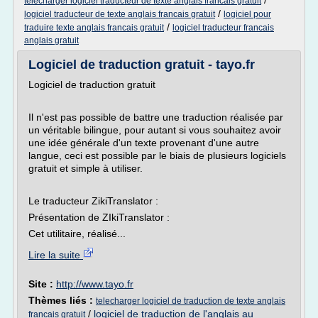
/
telecharger logiciel traducteur de texte anglais francais gratuit
/
logiciel traducteur de texte anglais francais gratuit
logiciel pour
/
traduire texte anglais francais gratuit
logiciel traducteur francais
anglais gratuit
Logiciel de traduction gratuit - tayo.fr
Logiciel de traduction gratuit
Il n'est pas possible de battre une traduction réalisée par
un véritable bilingue, pour autant si vous souhaitez avoir
une idée générale d'un texte provenant d'une autre
langue, ceci est possible par le biais de plusieurs logiciels
gratuit et simple à utiliser.
Le traducteur ZikiTranslator :
Présentation de ZIkiTranslator :
Cet utilitaire, réalisé...
Lire la suite
Site :
http://www.tayo.fr
Thèmes liés :
telecharger logiciel de traduction de texte anglais
/
logiciel de traduction de l'anglais au
francais gratuit