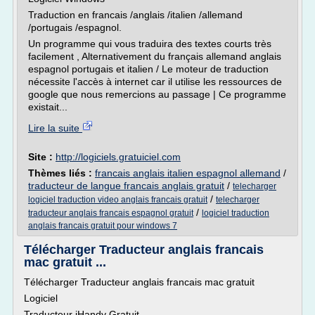
Traduction en francais /anglais /italien /allemand
/portugais /espagnol.
Un programme qui vous traduira des textes courts très
facilement , Alternativement du français allemand anglais
espagnol portugais et italien / Le moteur de traduction
nécessite l'accès à internet car il utilise les ressources de
google que nous remercions au passage | Ce programme
existait...
Lire la suite
Site :
http://logiciels.gratuiciel.com
Thèmes liés :
francais anglais italien espagnol allemand
/
traducteur de langue francais anglais gratuit
/
telecharger
/
logiciel traduction video anglais francais gratuit
telecharger
/
traducteur anglais francais espagnol gratuit
logiciel traduction
anglais francais gratuit pour windows 7
Télécharger Traducteur anglais francais
mac gratuit ...
Télécharger Traducteur anglais francais mac gratuit
Logiciel
Traducteur iHandy Gratuit