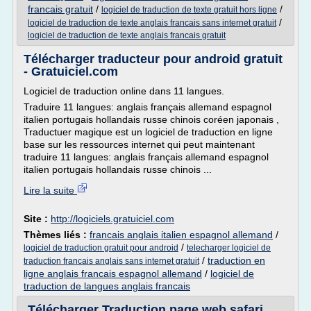
francais gratuit
/
/
logiciel de traduction de texte gratuit hors ligne
/
logiciel de traduction de texte anglais francais sans internet gratuit
logiciel de traduction de texte anglais francais gratuit
Télécharger traducteur pour android gratuit
- Gratuiciel.com
Logiciel de traduction online dans 11 langues.
Traduire 11 langues: anglais français allemand espagnol
italien portugais hollandais russe chinois coréen japonais ,
Traductuer magique est un logiciel de traduction en ligne
base sur les ressources internet qui peut maintenant
traduire 11 langues: anglais français allemand espagnol
italien portugais hollandais russe chinois ...
Lire la suite
Site :
http://logiciels.gratuiciel.com
Thèmes liés :
francais anglais italien espagnol allemand
/
/
logiciel de traduction gratuit pour android
telecharger logiciel de
/
traduction en
traduction francais anglais sans internet gratuit
ligne anglais francais espagnol allemand
/
logiciel de
traduction de langues anglais francais
Télécharger Traduction page web safari