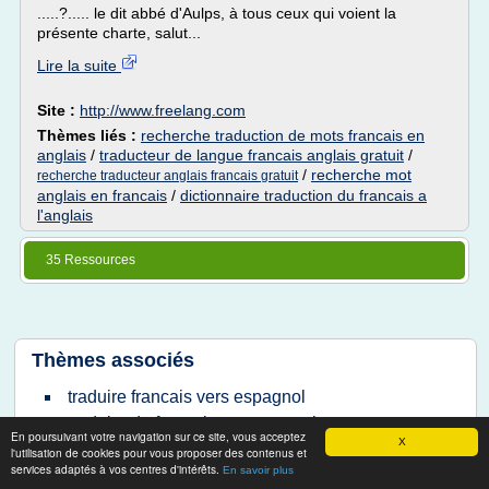
.....?..... le dit abbé d'Aulps, à tous ceux qui voient la
présente charte, salut...
Lire la suite
Site :
http://www.freelang.com
Thèmes liés :
recherche traduction de mots francais en
anglais
/
traducteur de langue francais anglais gratuit
/
/
recherche mot
recherche traducteur anglais francais gratuit
anglais en francais
/
dictionnaire traduction du francais a
l'anglais
35 Ressources
Thèmes associés
traduire francais vers espagnol
traduire du francais en espagnole
En poursuivant votre navigation sur ce site, vous acceptez
X
gratuite espagnol francais
l'utilisation de cookies pour vous proposer des contenus et
services adaptés à vos centres d'intérêts.
En savoir plus
francais espagnol gratuit en ligne