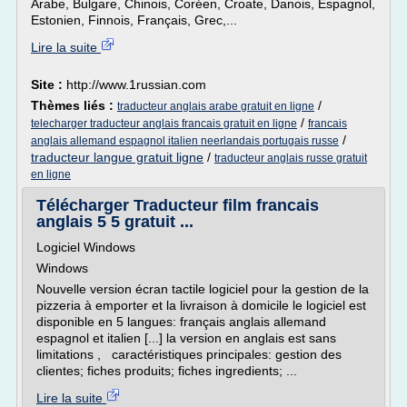
Arabe, Bulgare, Chinois, Coréen, Croate, Danois, Espagnol,
Estonien, Finnois, Français, Grec,...
Lire la suite
Site :
http://www.1russian.com
Thèmes liés :
/
traducteur anglais arabe gratuit en ligne
/
telecharger traducteur anglais francais gratuit en ligne
francais
/
anglais allemand espagnol italien neerlandais portugais russe
traducteur langue gratuit ligne
/
traducteur anglais russe gratuit
en ligne
Télécharger Traducteur film francais
anglais 5 5 gratuit ...
Logiciel Windows
Windows
Nouvelle version écran tactile logiciel pour la gestion de la
pizzeria à emporter et la livraison à domicile le logiciel est
disponible en 5 langues: français anglais allemand
espagnol et italien [...] la version en anglais est sans
limitations , caractéristiques principales: gestion des
clientes; fiches produits; fiches ingredients; ...
Lire la suite