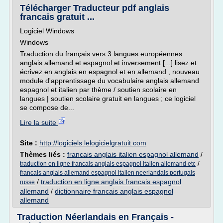
Télécharger Traducteur pdf anglais
francais gratuit ...
Logiciel Windows
Windows
Traduction du français vers 3 langues européennes
anglais allemand et espagnol et inversement [...] lisez et
écrivez en anglais en espagnol et en allemand , nouveau
module d'apprentissage du vocabulaire anglais allemand
espagnol et italien par thème / soutien scolaire en
langues | soutien scolaire gratuit en langues ; ce logiciel
se compose de...
Lire la suite
Site :
http://logiciels.lelogicielgratuit.com
Thèmes liés :
francais anglais italien espagnol allemand
/
/
traduction en ligne francais anglais espagnol italien allemand etc
francais anglais allemand espagnol italien neerlandais portugais
/
traduction en ligne anglais francais espagnol
russe
allemand
/
dictionnaire francais anglais espagnol
allemand
Traduction Néerlandais en Français -