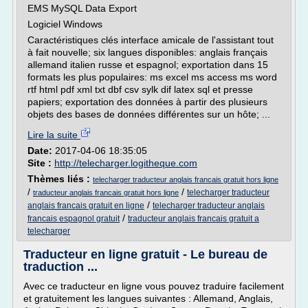
EMS MySQL Data Export
Logiciel Windows
Caractéristiques clés interface amicale de l'assistant tout
à fait nouvelle; six langues disponibles: anglais français
allemand italien russe et espagnol; exportation dans 15
formats les plus populaires: ms excel ms access ms word
rtf html pdf xml txt dbf csv sylk dif latex sql et presse
papiers; exportation des données à partir des plusieurs
objets des bases de données différentes sur un hôte; ...
Lire la suite
Date:
2017-04-06 18:35:05
Site :
http://telecharger.logitheque.com
Thèmes liés :
telecharger traducteur anglais francais gratuit hors ligne
/
/
telecharger traducteur
traducteur anglais francais gratuit hors ligne
/
anglais francais gratuit en ligne
telecharger traducteur anglais
/
francais espagnol gratuit
traducteur anglais francais gratuit a
telecharger
Traducteur en ligne gratuit - Le bureau de
traduction ...
Avec ce traducteur en ligne vous pouvez traduire facilement
et gratuitement les langues suivantes : Allemand, Anglais,