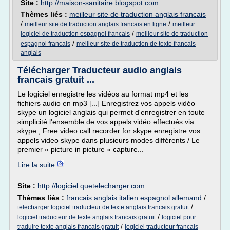
Site :
http://maison-sanitaire.blogspot.com
Thèmes liés :
meilleur site de traduction anglais francais
/
/
meilleur site de traduction anglais francais en ligne
meilleur
/
logiciel de traduction espagnol francais
meilleur site de traduction
/
espagnol francais
meilleur site de traduction de texte francais
anglais
Télécharger Traducteur audio anglais
francais gratuit ...
Le logiciel enregistre les vidéos au format mp4 et les
fichiers audio en mp3 [...] Enregistrez vos appels vidéo
skype un logiciel anglais qui permet d'enregistrer en toute
simplicité l'ensemble de vos appels vidéo effectués via
skype , Free video call recorder for skype enregistre vos
appels video skype dans plusieurs modes différents / Le
premier « picture in picture » capture...
Lire la suite
Site :
http://logiciel.quetelecharger.com
Thèmes liés :
francais anglais italien espagnol allemand
/
/
telecharger logiciel traducteur de texte anglais francais gratuit
/
logiciel traducteur de texte anglais francais gratuit
logiciel pour
/
traduire texte anglais francais gratuit
logiciel traducteur francais