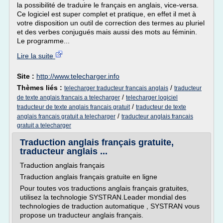
la possibilité de traduire le français en anglais, vice-versa.
Ce logiciel est super complet et pratique, en effet il met à
votre disposition un outil de correction des termes au pluriel
et des verbes conjugués mais aussi des mots au féminin.
Le programme...
Lire la suite
Site :
http://www.telecharger.info
Thèmes liés :
/
telecharger traducteur francais anglais
traducteur
/
de texte anglais francais a telecharger
telecharger logiciel
/
traducteur de texte anglais francais gratuit
traducteur de texte
/
anglais francais gratuit a telecharger
traducteur anglais francais
gratuit a telecharger
Traduction anglais français gratuite,
traducteur anglais ...
Traduction anglais français
Traduction anglais français gratuite en ligne
Pour toutes vos traductions anglais français gratuites,
utilisez la technologie SYSTRAN.Leader mondial des
technologies de traduction automatique , SYSTRAN vous
propose un traducteur anglais français.