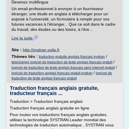
Devenez multilingue
Un email professionnel à envoyer à un fournisseur
étranger, une étude en anglais à télécharger pour un
exposé à l'université, un formulaire à remplir pour vos
futures vacances à l'étranger... Que ce soit dans le cadre
du travail, des études ou des loisirs, à l'ère...
Lire la suite
Site :
http://systran.voila.fr
Thèmes liés :
/
traduction gratuite anglais francais systran
/
telecharger logiciel de traduction de texte anglais francais gratuit
/
logiciel de traduction de texte anglais francais sans internet gratuit
/
logiciel de traduction anglais francais gratuit systran
logiciel de
traduction de texte anglais francais gratuit
Traduction français anglais gratuite,
traducteur français ...
Traduction > Traduction français anglais
Traduction français anglais gratuite en ligne
Pour toutes vos traductions français anglais gratuites,
utilisez la technologie SYSTRAN.Leader mondial des
technologies de traduction automatique , SYSTRAN vous