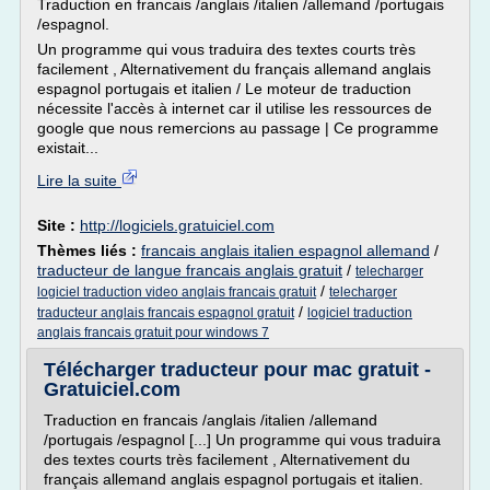
Traduction en francais /anglais /italien /allemand /portugais
/espagnol.
Un programme qui vous traduira des textes courts très
facilement , Alternativement du français allemand anglais
espagnol portugais et italien / Le moteur de traduction
nécessite l'accès à internet car il utilise les ressources de
google que nous remercions au passage | Ce programme
existait...
Lire la suite
Site :
http://logiciels.gratuiciel.com
Thèmes liés :
francais anglais italien espagnol allemand
/
traducteur de langue francais anglais gratuit
/
telecharger
/
logiciel traduction video anglais francais gratuit
telecharger
/
traducteur anglais francais espagnol gratuit
logiciel traduction
anglais francais gratuit pour windows 7
Télécharger traducteur pour mac gratuit -
Gratuiciel.com
Traduction en francais /anglais /italien /allemand
/portugais /espagnol [...] Un programme qui vous traduira
des textes courts très facilement , Alternativement du
français allemand anglais espagnol portugais et italien.