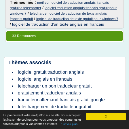
Thèmes liés :
meilleur logiciel de traduction anglais francais
/
gratuit a telecharger
logiciel traduction anglais francais gratuit pour
/
windows 7
telecharger logiciel de traduction de texte anglais
/
francais gratuit
logiciel de traduction de texte gratuit pour windows 7
/
logiciel de traduction d'un texte anglais en francais
33 Ressources
Thèmes associés
logiciel gratuit traduction anglais
logiciel anglais en francais
telecharger un bon traducteur gratuit
gratuitement traducteur anglais
traducteur allemand francais gratuit google
telechargement de traducteur gratuit
recherche traducteur gratuit
En poursuivant votre navigation sur ce site, vous acceptez
X
l'utilisation de cookies pour vous proposer des contenus et
logiciel traducteur francais italien gratuit
services adaptés à vos centres d'intérêts.
En savoir plus
logiciel traducteur francais allemand gratuit