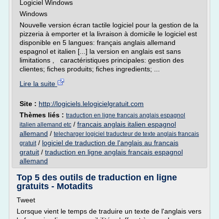
Logiciel Windows
Windows
Nouvelle version écran tactile logiciel pour la gestion de la
pizzeria à emporter et la livraison à domicile le logiciel est
disponible en 5 langues: français anglais allemand
espagnol et italien [...] la version en anglais est sans
limitations , caractéristiques principales: gestion des
clientes; fiches produits; fiches ingredients; ...
Lire la suite
Site :
http://logiciels.lelogicielgratuit.com
Thèmes liés :
traduction en ligne francais anglais espagnol
/
francais anglais italien espagnol
italien allemand etc
allemand
/
telecharger logiciel traducteur de texte anglais francais
/
logiciel de traduction de l'anglais au francais
gratuit
gratuit
/
traduction en ligne anglais francais espagnol
allemand
Top 5 des outils de traduction en ligne
gratuits - Motadits
Tweet
Lorsque vient le temps de traduire un texte de l'anglais vers