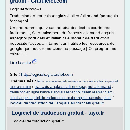
gratuit - Gratuiciel.com
Logiciel Windows
Traduction en francais /anglais /italien /allemand /portugais
/espagnol.
Un programme qui vous traduira des textes courts très
facilement , Alternativement du français allemand anglais
espagnol portugais et italien / Le moteur de traduction
nécessite l'accès à internet car il utilise les ressources de
google que nous remercions au passage | Ce programme
existait...
Lire la suite
Site :
http://logiciels.gratuiciel.com
Thèmes liés :
le dictionnaire visuel multilingue francais anglais espagnol
/
francais anglais italien espagnol allemand
/
allemand italien
/
traduction en ligne francais anglais espagnol italien allemand etc
/
telecharger logiciel de traduction de texte anglais francais gratuit
logiciel de traduction de l'anglais au francais gratuit
Logiciel de traduction gratuit - tayo.fr
Logiciel de traduction gratuit