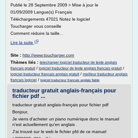
Publié le 28 Septembre 2009 > Mise à jour le
01/09/2009 Langue(s) Français
Téléchargements 47021 Notez le logiciel
Toucharger vous conseille
Comment réduire la taille...
Lire la suite
Site :
http://www.toucharger.com
Thèmes liés :
telecharger logiciel traducteur de texte anglais
/
/
francais gratuit
logiciel traducteur de texte anglais francais gratuit
/
logiciel traducteur francais anglais gratuit
meilleur traducteur anglais
/
francais logiciel
logiciel traducteur francais anglais fiable
traducteur gratuit anglais-français pour
fichier pdf ...
traducteur gratuit anglais-français pour fichier pdf
Bonjour,
Je viens d'acheter un piano numérique donc le manuel
n'est actuellement qu'en anglais .
J'ai trouvé sur le web le fichier pfd de ce manuel