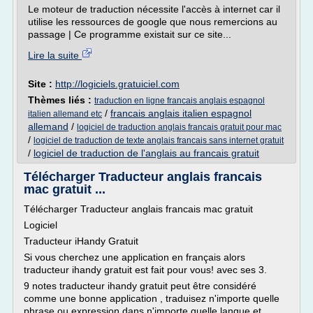
Le moteur de traduction nécessite l'accès à internet car il
utilise les ressources de google que nous remercions au
passage | Ce programme existait sur ce site...
Lire la suite
Site :
http://logiciels.gratuiciel.com
Thèmes liés :
traduction en ligne francais anglais espagnol
/
francais anglais italien espagnol
italien allemand etc
allemand
/
logiciel de traduction anglais francais gratuit pour mac
/
logiciel de traduction de texte anglais francais sans internet gratuit
/
logiciel de traduction de l'anglais au francais gratuit
Télécharger Traducteur anglais francais
mac gratuit ...
Télécharger Traducteur anglais francais mac gratuit
Logiciel
Traducteur iHandy Gratuit
Si vous cherchez une application en français alors
traducteur ihandy gratuit est fait pour vous! avec ses 3.
9 notes traducteur ihandy gratuit peut être considéré
comme une bonne application , traduisez n'importe quelle
phrase ou expression dans n'importe quelle langue et