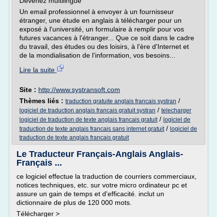
Devenez multilingue
Un email professionnel à envoyer à un fournisseur
étranger, une étude en anglais à télécharger pour un
exposé à l'université, un formulaire à remplir pour vos
futures vacances à l'étranger... Que ce soit dans le cadre
du travail, des études ou des loisirs, à l'ère d'Internet et
de la mondialisation de l'information, vos besoins...
Lire la suite
Site :
http://www.systransoft.com
Thèmes liés :
/
traduction gratuite anglais francais systran
/
logiciel de traduction anglais francais gratuit systran
telecharger
/
logiciel de traduction de texte anglais francais gratuit
logiciel de
/
traduction de texte anglais francais sans internet gratuit
logiciel de
traduction de texte anglais francais gratuit
Le Traducteur Français-Anglais Anglais-
Français ...
ce logiciel effectue la traduction de courriers commerciaux,
notices techniques, etc. sur votre micro ordinateur pc et
assure un gain de temps et d'efficacité. inclut un
dictionnaire de plus de 120 000 mots.
Télécharger >