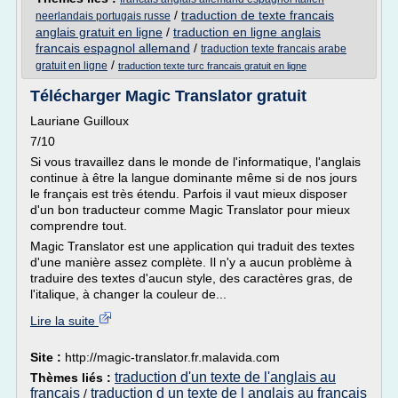
/
traduction de texte francais
neerlandais portugais russe
anglais gratuit en ligne
/
traduction en ligne anglais
francais espagnol allemand
/
traduction texte francais arabe
/
gratuit en ligne
traduction texte turc francais gratuit en ligne
Télécharger Magic Translator gratuit
Lauriane Guilloux
7/10
Si vous travaillez dans le monde de l'informatique, l'anglais
continue à être la langue dominante même si de nos jours
le français est très étendu. Parfois il vaut mieux disposer
d'un bon traducteur comme Magic Translator pour mieux
comprendre tout.
Magic Translator est une application qui traduit des textes
d'une manière assez complète. Il n'y a aucun problème à
traduire des textes d'aucun style, des caractères gras, de
l'italique, à changer la couleur de...
Lire la suite
Site :
http://magic-translator.fr.malavida.com
traduction d'un texte de l'anglais au
Thèmes liés :
francais
traduction d un texte de l anglais au francais
/