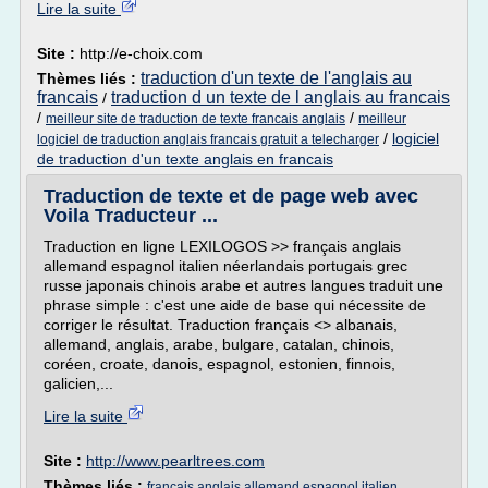
Lire la suite
Site :
http://e-choix.com
traduction d'un texte de l'anglais au
Thèmes liés :
francais
traduction d un texte de l anglais au francais
/
/
/
meilleur site de traduction de texte francais anglais
meilleur
/
logiciel
logiciel de traduction anglais francais gratuit a telecharger
de traduction d'un texte anglais en francais
Traduction de texte et de page web avec
Voila Traducteur ...
Traduction en ligne LEXILOGOS >> français anglais
allemand espagnol italien néerlandais portugais grec
russe japonais chinois arabe et autres langues traduit une
phrase simple : c'est une aide de base qui nécessite de
corriger le résultat. Traduction français <> albanais,
allemand, anglais, arabe, bulgare, catalan, chinois,
coréen, croate, danois, espagnol, estonien, finnois,
galicien,...
Lire la suite
Site :
http://www.pearltrees.com
Thèmes liés :
francais anglais allemand espagnol italien