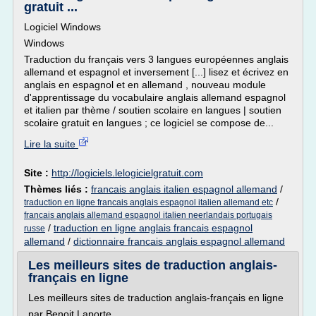
gratuit ...
Logiciel Windows
Windows
Traduction du français vers 3 langues européennes anglais
allemand et espagnol et inversement [...] lisez et écrivez en
anglais en espagnol et en allemand , nouveau module
d'apprentissage du vocabulaire anglais allemand espagnol
et italien par thème / soutien scolaire en langues | soutien
scolaire gratuit en langues ; ce logiciel se compose de...
Lire la suite
Site :
http://logiciels.lelogicielgratuit.com
Thèmes liés :
francais anglais italien espagnol allemand
/
/
traduction en ligne francais anglais espagnol italien allemand etc
francais anglais allemand espagnol italien neerlandais portugais
/
traduction en ligne anglais francais espagnol
russe
allemand
/
dictionnaire francais anglais espagnol allemand
Les meilleurs sites de traduction anglais-
français en ligne
Les meilleurs sites de traduction anglais-français en ligne
par Benoit Laporte