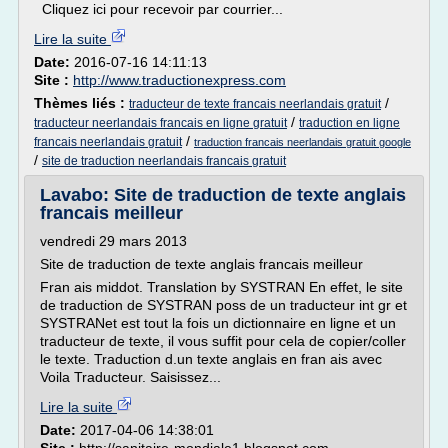
Cliquez ici pour recevoir par courrier...
Lire la suite
Date:
2016-07-16 14:11:13
Site :
http://www.traductionexpress.com
Thèmes liés :
/
traducteur de texte francais neerlandais gratuit
/
traducteur neerlandais francais en ligne gratuit
traduction en ligne
/
francais neerlandais gratuit
traduction francais neerlandais gratuit google
/
site de traduction neerlandais francais gratuit
Lavabo: Site de traduction de texte anglais
francais meilleur
vendredi 29 mars 2013
Site de traduction de texte anglais francais meilleur
Fran ais middot. Translation by SYSTRAN En effet, le site
de traduction de SYSTRAN poss de un traducteur int gr et
SYSTRANet est tout la fois un dictionnaire en ligne et un
traducteur de texte, il vous suffit pour cela de copier/coller
le texte. Traduction d.un texte anglais en fran ais avec
Voila Traducteur. Saisissez...
Lire la suite
Date:
2017-04-06 14:38:01