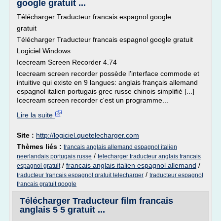
google gratuit ...
Télécharger Traducteur francais espagnol google
gratuit
Télécharger Traducteur francais espagnol google gratuit
Logiciel Windows
Icecream Screen Recorder 4.74
Icecream screen recorder possède l'interface commode et
intuitive qui existe en 9 langues: anglais français allemand
espagnol italien portugais grec russe chinois simplifié [...]
Icecream screen recorder c'est un programme...
Lire la suite
Site :
http://logiciel.quetelecharger.com
Thèmes liés :
francais anglais allemand espagnol italien
/
neerlandais portugais russe
telecharger traducteur anglais francais
/
francais anglais italien espagnol allemand
/
espagnol gratuit
/
traducteur francais espagnol gratuit telecharger
traducteur espagnol
francais gratuit google
Télécharger Traducteur film francais
anglais 5 5 gratuit ...