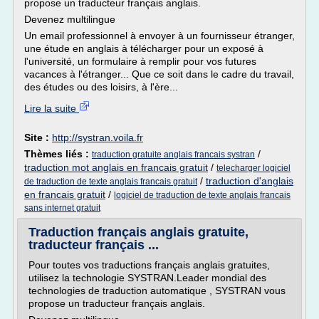
propose un traducteur français anglais.
Devenez multilingue
Un email professionnel à envoyer à un fournisseur étranger,
une étude en anglais à télécharger pour un exposé à
l'université, un formulaire à remplir pour vos futures
vacances à l'étranger... Que ce soit dans le cadre du travail,
des études ou des loisirs, à l'ère...
Lire la suite
Site :
http://systran.voila.fr
Thèmes liés :
/
traduction gratuite anglais francais systran
traduction mot anglais en francais gratuit
/
telecharger logiciel
/
traduction d'anglais
de traduction de texte anglais francais gratuit
en francais gratuit
/
logiciel de traduction de texte anglais francais
sans internet gratuit
Traduction français anglais gratuite,
traducteur français ...
Pour toutes vos traductions français anglais gratuites,
utilisez la technologie SYSTRAN.Leader mondial des
technologies de traduction automatique , SYSTRAN vous
propose un traducteur français anglais.