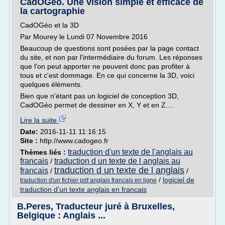
CadOGéo. Une vision simple et efficace de
la cartographie
CadOGéo et la 3D
Par Mourey le Lundi 07 Novembre 2016
Beaucoup de questions sont posées par la page contact
du site, et non par l'intermédiaire du forum. Les réponses
que l'on peut apporter ne peuvent donc pas profiter à
tous et c'est dommage. En ce qui concerne la 3D, voici
quelques éléments.
Bien que n'étant pas un logiciel de conception 3D,
CadOGéo permet de dessiner en X, Y et en Z....
Lire la suite
Date:
2016-11-11 11:16:15
Site :
http://www.cadogeo.fr
traduction d'un texte de l'anglais au
Thèmes liés :
francais
traduction d un texte de l anglais au
/
traduction d un texte de l anglais
francais
/
/
/
logiciel de
traduction d'un fichier pdf anglais francais en ligne
traduction d'un texte anglais en francais
B.Peres, Traducteur juré à Bruxelles,
Belgique : Anglais ...