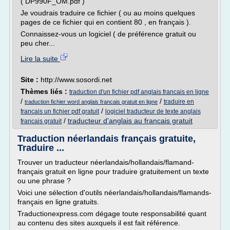
( DP990F_OM.pdf )
Je voudrais traduire ce fichier ( ou au moins quelques
pages de ce fichier qui en contient 80 , en français ).
Connaissez-vous un logiciel ( de préférence gratuit ou
peu cher...
Lire la suite
Site :
http://www.sosordi.net
Thèmes liés :
traduction d'un fichier pdf anglais francais en ligne
/
/
traduire en
traduction fichier word anglais francais gratuit en ligne
/
francais un fichier pdf gratuit
logiciel traducteur de texte anglais
/
traducteur d'anglais au francais gratuit
francais gratuit
Traduction néerlandais français gratuite,
Traduire ...
Trouver un traducteur néerlandais/hollandais/flamand-
français gratuit en ligne pour traduire gratuitement un texte
ou une phrase ?
Voici une sélection d'outils néerlandais/hollandais/flamands-
français en ligne gratuits.
Traductionexpress.com dégage toute responsabilité quant
au contenu des sites auxquels il est fait référence.