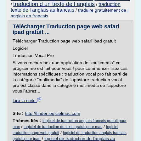
traduction d un texte de l anglais
traduction
/
/
texte de l anglais au francais
/
traduire gratuitement de l
anglais en francais
Télécharger Traduction page web safari
ipad gratuit ...
Télécharger Traduction page web safari ipad gratuit
Logiciel
Traduction Vocal Pro
Si vous recherchez une application de "multimedia" ce
programme est fait pour vous ! pour commencer lisez ces
informations spécifiques : traduction vocal pro fait parti de
la catégorie "multimedia" de l'appstore traduction vocal
pro est classé dans la catégorie multimedia de l'appstore
vous l'aurez...
Lire la suite
Site :
http://finder.logicielmac.com
Thèmes liés :
logiciel de traduction anglais francais gratuit pour
/
/
mac
logiciel de traduction de texte gratuit pour mac
logiciel
/
traduction page web gratuit
logiciel de traduction anglais francais
/
logiciel de traduction de l'anglais au
gratuit pour ipad