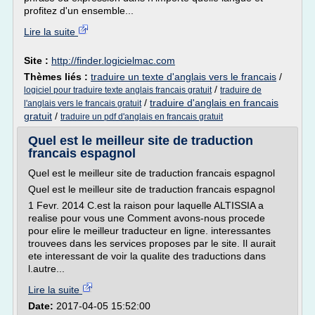
profitez d'un ensemble...
Lire la suite
Site :
http://finder.logicielmac.com
Thèmes liés :
traduire un texte d'anglais vers le francais
/
/
logiciel pour traduire texte anglais francais gratuit
traduire de
/
traduire d'anglais en francais
l'anglais vers le francais gratuit
gratuit
/
traduire un pdf d'anglais en francais gratuit
Quel est le meilleur site de traduction
francais espagnol
Quel est le meilleur site de traduction francais espagnol
Quel est le meilleur site de traduction francais espagnol
1 Fevr. 2014 C.est la raison pour laquelle ALTISSIA a
realise pour vous une Comment avons-nous procede
pour elire le meilleur traducteur en ligne. interessantes
trouvees dans les services proposes par le site. Il aurait
ete interessant de voir la qualite des traductions dans
l.autre...
Lire la suite
Date:
2017-04-05 15:52:00