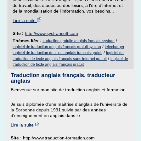
du travail, des études ou des loisirs, à l'ère d'Internet et
de la mondialisation de l'information, vos besoins...
Lire la suite
Site :
http://www.systransoft.com
Thèmes liés :
/
traduction gratuite anglais francais systran
/
logiciel de traduction anglais francais gratuit systran
telecharger
/
logiciel de traduction de texte anglais francais gratuit
logiciel de
/
traduction de texte anglais francais sans internet gratuit
logiciel de
traduction de texte anglais francais gratuit
Traduction anglais français, traducteur
anglais
Bienvenue sur mon site de traduction anglais et formation .
Je suis diplômée d'une maîtrise d'anglais de l'université de
la Sorbonne depuis 1991 suivie par des années
d'enseignement en anglais dans le...
Lire la suite
Site :
http://www.traduction-formation.com