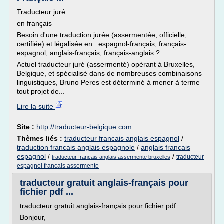
Traducteur juré
en français
Besoin d'une traduction jurée (assermentée, officielle,
certifiée) et légalisée en : espagnol-français, français-
espagnol, anglais-français, français-anglais ?
Actuel traducteur juré (assermenté) opérant à Bruxelles,
Belgique, et spécialisé dans de nombreuses combinaisons
linguistiques, Bruno Peres est déterminé à mener à terme
tout projet de...
Lire la suite
Site :
http://traducteur-belgique.com
Thèmes liés :
traducteur francais anglais espagnol
/
traduction francais anglais espagnole
/
anglais francais
espagnol
/
/
traducteur
traducteur francais anglais assermente bruxelles
espagnol francais assermente
traducteur gratuit anglais-français pour
fichier pdf ...
traducteur gratuit anglais-français pour fichier pdf
Bonjour,