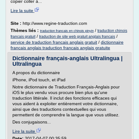
copier coller à...
Lire la suite
Site :
http://www.regine-traduction.com
Thèmes liés :
/
traduction chinois
traduction francais en chinois pinyin
/
/
francais gratuit
traduction de site web gratuit anglais francais
service de traduction francais anglais gratuit
/
dictionnaire
francais anglais traduction francais anglais gratuite
Dictionnaire français-anglais Ultralingua |
Ultralingua
A propos du dictionnaire
iPhone, iPod touch, et iPad
Notre dictionnaire de Traduction Français-Anglais pour
iOS le plus vendu vous procure bien plus qu'une
traduction littérale. Il inclut des fonctions efficaces qui
vous aident à exploiter entièrement votre dictionnaire,
ainsi que des traductions contextuelles qui vous
permettent de comprendre la langue que vous utilisez.
Des conjugaisons...
Lire la suite
Date:
2017-04-07 00:35:59