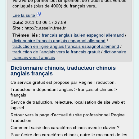
Ver2Verbe permet tout simplement de traduire des verbes
conjugués (plus de 4000) du français vers...
Lire la suite
Date:
2011-03-06 17:27:59
Site :
http://c.asselin.free.fr
Thèmes liés :
francais anglais italien espagnol allemand
/
dictionnaire francais anglais espagnol allemand
/
traduction en ligne anglais francais espagnol allemand
/
traduction de l'anglais vers le francais gratuit
/
dictionnaire
francais vers l anglais
Dictionnaire chinois, traducteur chinois
anglais français
Ce service gratuit est proposé par Regine Traduction.
Traducteur indépendant anglais > français et chinois >
français
Service de traduction, relecture, localisation de site web et
logiciel
Retour vers la page d'accueil du site professionnel Regine
Traduction
Comment saisir des caractères chinois avec le clavier ?
Pour écrire des caractères chinois, outre le raccourci de les