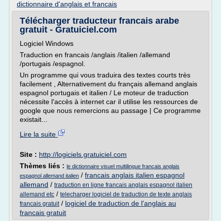
dictionnaire d'anglais et francais
Télécharger traducteur francais arabe
gratuit - Gratuiciel.com
Logiciel Windows
Traduction en francais /anglais /italien /allemand
/portugais /espagnol.
Un programme qui vous traduira des textes courts très
facilement , Alternativement du français allemand anglais
espagnol portugais et italien / Le moteur de traduction
nécessite l'accès à internet car il utilise les ressources de
google que nous remercions au passage | Ce programme
existait...
Lire la suite
Site :
http://logiciels.gratuiciel.com
Thèmes liés :
le dictionnaire visuel multilingue francais anglais
/
francais anglais italien espagnol
espagnol allemand italien
allemand
/
traduction en ligne francais anglais espagnol italien
/
allemand etc
telecharger logiciel de traduction de texte anglais
/
logiciel de traduction de l'anglais au
francais gratuit
francais gratuit