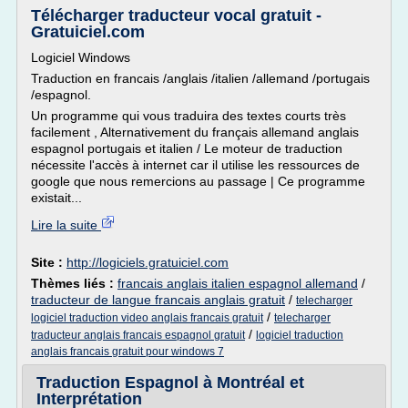
Télécharger traducteur vocal gratuit -
Gratuiciel.com
Logiciel Windows
Traduction en francais /anglais /italien /allemand /portugais
/espagnol.
Un programme qui vous traduira des textes courts très
facilement , Alternativement du français allemand anglais
espagnol portugais et italien / Le moteur de traduction
nécessite l'accès à internet car il utilise les ressources de
google que nous remercions au passage | Ce programme
existait...
Lire la suite
Site :
http://logiciels.gratuiciel.com
Thèmes liés :
francais anglais italien espagnol allemand
/
traducteur de langue francais anglais gratuit
/
telecharger
/
logiciel traduction video anglais francais gratuit
telecharger
/
traducteur anglais francais espagnol gratuit
logiciel traduction
anglais francais gratuit pour windows 7
Traduction Espagnol à Montréal et
Interprétation