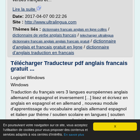
Lire la suite
Date:
2017-04-07 00:22:26
Site :
http://www.ultralingua.com
Thèmes liés :
/
dictionnaire francais anglais en ligne collins
/
dictionnaire de verbe anglais francais
telecharger ultralingua
/
dictionnaire
dictionnaire francais anglais anglais francais gratuit
d'anglais et francais gratuit en ligne
/
dictionnaire
d'anglais traduction en francais
Télécharger Traducteur pdf anglais francais
gratuit ...
Logiciel Windows
Windows
Traduction du français vers 3 langues européennes anglais
allemand et espagnol et inversement [...] lisez et écrivez en
anglais en espagnol et en allemand , nouveau module
d'apprentissage du vocabulaire anglais allemand espagnol
et italien par thème / soutien scolaire en langues | soutien
scolaire gratuit en langues ; ce logiciel se compose de...
En poursuivant votre navigation sur ce site, vous acceptez
X
Lire la suite
l'utilisation de cookies pour vous proposer des contenus et
services adaptés à vos centres d'intérêts.
En savoir plus