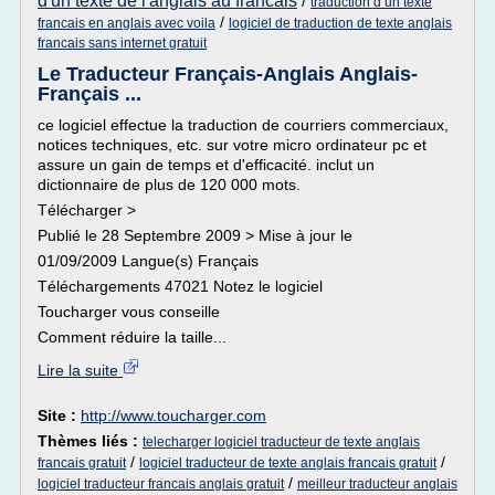
d'un texte de l'anglais au francais
/
traduction d un texte
/
francais en anglais avec voila
logiciel de traduction de texte anglais
francais sans internet gratuit
Le Traducteur Français-Anglais Anglais-
Français ...
ce logiciel effectue la traduction de courriers commerciaux,
notices techniques, etc. sur votre micro ordinateur pc et
assure un gain de temps et d'efficacité. inclut un
dictionnaire de plus de 120 000 mots.
Télécharger >
Publié le 28 Septembre 2009 > Mise à jour le
01/09/2009 Langue(s) Français
Téléchargements 47021 Notez le logiciel
Toucharger vous conseille
Comment réduire la taille...
Lire la suite
Site :
http://www.toucharger.com
Thèmes liés :
telecharger logiciel traducteur de texte anglais
/
/
francais gratuit
logiciel traducteur de texte anglais francais gratuit
/
logiciel traducteur francais anglais gratuit
meilleur traducteur anglais