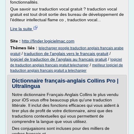
fonctionnalités.
Que savoir sur traduction vocal gratuit ? traduction vocal
gratuit est tout droit sortie des bureau de développement de
l'éditeur intellectual flame co , traduction vocal...
Lire la suite
Site :
http://finder.logicielmac.com
Thèmes liés :
telecharger google traduction anglais francais arabe
/
traduction de l'anglais vers le francais gratuit
/
gratuit
logiciel de traduction de l'anglais au francais gratuit
/
logiciel
/
de traduction anglais francais gratuit telecharger
meilleur logiciel de
traduction anglais francais gratuit a telecharger
Dictionnaire français-anglais Collins Pro |
Ultralingua
Notre dictionnaire Français-Anglais Collins le plus vendu
pour iOS vous offre beaucoup plus qu'une traduction
littérale. Il inclut des fonctions efficaces qui vous aident à
tirer plus de profit de votre dictionnaire, ainsi que des
traductions contextuelles qui vous permettent de
comprendre la langue que vous utilisez.
Des conjugaisons sont incluses pour des milliers de
verbes français et...