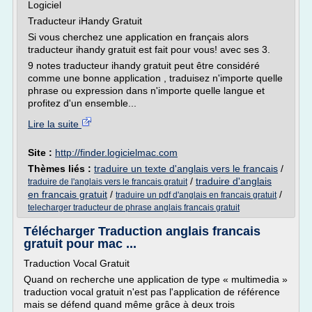
Logiciel
Traducteur iHandy Gratuit
Si vous cherchez une application en français alors
traducteur ihandy gratuit est fait pour vous! avec ses 3.
9 notes traducteur ihandy gratuit peut être considéré
comme une bonne application , traduisez n'importe quelle
phrase ou expression dans n'importe quelle langue et
profitez d'un ensemble...
Lire la suite
Site :
http://finder.logicielmac.com
Thèmes liés :
traduire un texte d'anglais vers le francais
/
/
traduire d'anglais
traduire de l'anglais vers le francais gratuit
en francais gratuit
/
/
traduire un pdf d'anglais en francais gratuit
telecharger traducteur de phrase anglais francais gratuit
Télécharger Traduction anglais francais
gratuit pour mac ...
Traduction Vocal Gratuit
Quand on recherche une application de type « multimedia »
traduction vocal gratuit n'est pas l'application de référence
mais se défend quand même grâce à deux trois