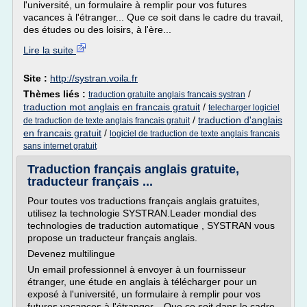
l'université, un formulaire à remplir pour vos futures
vacances à l'étranger... Que ce soit dans le cadre du travail,
des études ou des loisirs, à l'ère...
Lire la suite
Site :
http://systran.voila.fr
Thèmes liés :
/
traduction gratuite anglais francais systran
traduction mot anglais en francais gratuit
/
telecharger logiciel
/
traduction d'anglais
de traduction de texte anglais francais gratuit
en francais gratuit
/
logiciel de traduction de texte anglais francais
sans internet gratuit
Traduction français anglais gratuite,
traducteur français ...
Pour toutes vos traductions français anglais gratuites,
utilisez la technologie SYSTRAN.Leader mondial des
technologies de traduction automatique , SYSTRAN vous
propose un traducteur français anglais.
Devenez multilingue
Un email professionnel à envoyer à un fournisseur
étranger, une étude en anglais à télécharger pour un
exposé à l'université, un formulaire à remplir pour vos
futures vacances à l'étranger... Que ce soit dans le cadre