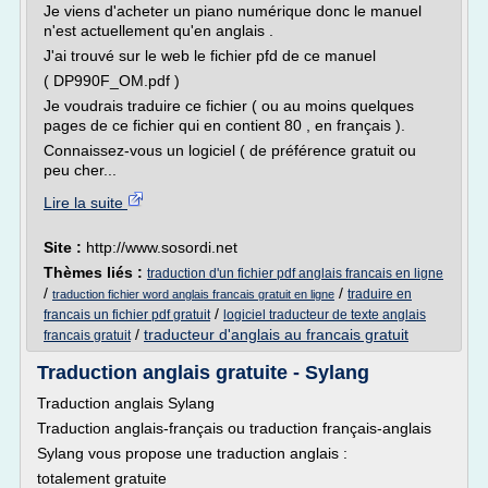
Je viens d'acheter un piano numérique donc le manuel
n'est actuellement qu'en anglais .
J'ai trouvé sur le web le fichier pfd de ce manuel
( DP990F_OM.pdf )
Je voudrais traduire ce fichier ( ou au moins quelques
pages de ce fichier qui en contient 80 , en français ).
Connaissez-vous un logiciel ( de préférence gratuit ou
peu cher...
Lire la suite
Site :
http://www.sosordi.net
Thèmes liés :
traduction d'un fichier pdf anglais francais en ligne
/
/
traduire en
traduction fichier word anglais francais gratuit en ligne
/
francais un fichier pdf gratuit
logiciel traducteur de texte anglais
/
traducteur d'anglais au francais gratuit
francais gratuit
Traduction anglais gratuite - Sylang
Traduction anglais Sylang
Traduction anglais-français ou traduction français-anglais
Sylang vous propose une traduction anglais :
totalement gratuite