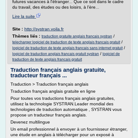
futures vacances à l'étranger... Que ce soit dans le cadre
du travail, des études ou des loisirs, à l'ère...
Lire la suite
Site :
http://systran.voila.fr
Thèmes liés :
/
traduction gratuite anglais francais systran
/
telecharger logiciel de traduction de texte anglais francais gratuit
/
logiciel de traduction de texte anglais francais sans internet gratuit
/
logiciel de traduction anglais francais gratuit systran
logiciel de
traduction de texte anglais francais gratuit
Traduction français anglais gratuite,
traducteur français ...
Traduction > Traduction français anglais
Traduction français anglais gratuite en ligne
Pour toutes vos traductions français anglais gratuites,
utilisez la technologie SYSTRAN.Leader mondial des
technologies de traduction automatique , SYSTRAN vous
propose un traducteur français anglais.
Devenez multilingue
Un email professionnel à envoyer à un fournisseur étranger,
une étude en anglais à télécharger pour un exposé à