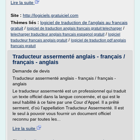
Lire la suite
Site :
http://logiciels.gratuiciel.com
Thèmes liés :
logiciel de traduction de l'anglais au francais
gratuit
/
/
logiciel de traduction anglais francais gratuit telecharger
/
telecharger traducteur anglais francais espagnol gratuit
logiciel
/
traducteur francais anglais gratuit
logiciel de traduction pdf anglais
francais gratuit
Traducteur assermenté anglais - français /
français - anglais
Demande de devis
Traducteur assermenté anglais - français / français -
anglais
Le traducteur assermenté est un professionnel qui traduit
un texte officiel dans la langue concernée, et qui est le
seul habilité à ce faire par une Cour d'Appel. Il a prêté
serment, d'où l'appellation Traducteur Assermenté. Il est
le seul à pouvoir vous fournir un document officiel
reconnu par toutes les...
Lire la suite