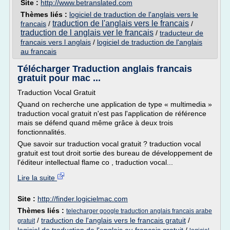
Site :
http://www.betranslated.com
Thèmes liés :
logiciel de traduction de l'anglais vers le
traduction de l'anglais vers le francais
francais
/
/
traduction de l anglais ver le francais
/
traducteur de
francais vers l anglais
/
logiciel de traduction de l'anglais
au francais
Télécharger Traduction anglais francais
gratuit pour mac ...
Traduction Vocal Gratuit
Quand on recherche une application de type « multimedia »
traduction vocal gratuit n'est pas l'application de référence
mais se défend quand même grâce à deux trois
fonctionnalités.
Que savoir sur traduction vocal gratuit ? traduction vocal
gratuit est tout droit sortie des bureau de développement de
l'éditeur intellectual flame co , traduction vocal...
Lire la suite
Site :
http://finder.logicielmac.com
Thèmes liés :
telecharger google traduction anglais francais arabe
/
traduction de l'anglais vers le francais gratuit
/
gratuit