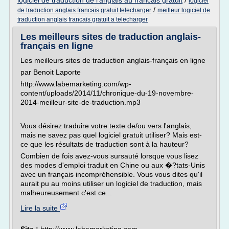
logiciel de traduction de l'anglais au francais gratuit
/
logiciel
/
de traduction anglais francais gratuit telecharger
meilleur logiciel de
traduction anglais francais gratuit a telecharger
Les meilleurs sites de traduction anglais-
français en ligne
Les meilleurs sites de traduction anglais-français en ligne
par Benoit Laporte
http://www.labemarketing.com/wp-
content/uploads/2014/11/chronique-du-19-novembre-
2014-meilleur-site-de-traduction.mp3
Vous désirez traduire votre texte de/ou vers l'anglais,
mais ne savez pas quel logiciel gratuit utiliser? Mais est-
ce que les résultats de traduction sont à la hauteur?
Combien de fois avez-vous sursauté lorsque vous lisez
des modes d'emploi traduit en Chine ou aux �?tats-Unis
avec un français incompréhensible. Vous vous dites qu'il
aurait pu au moins utiliser un logiciel de traduction, mais
malheureusement c'est ce...
Lire la suite