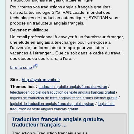
Traduction anglais français gratuite en ligne
Pour toutes vos traductions anglais français gratuites,
utilisez la technologie SYSTRAN.Leader mondial des
technologies de traduction automatique , SYSTRAN vous
propose un traducteur anglais français.
Devenez multilingue
Un email professionnel à envoyer à un fournisseur étranger,
une étude en anglais à télécharger pour un exposé à
l'université, un formulaire à remplir pour vos futures
vacances à l'étranger... Que ce soit dans le cadre du travail,
des études ou des loisirs, à l'ère...
Lire la suite
Site :
http://systran.voila.fr
Thèmes liés :
/
traduction gratuite anglais francais systran
/
telecharger logiciel de traduction de texte anglais francais gratuit
/
logiciel de traduction de texte anglais francais sans internet gratuit
/
logiciel de traduction anglais francais gratuit systran
logiciel de
traduction de texte anglais francais gratuit
Traduction français anglais gratuite,
traducteur français ...
Traduction > Traduction français anglais