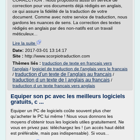
CORRECTION . Nous proposons aussi un service de
correction pour vos documents déjà rédigés en anglais,
ce qui assure la fidélité de la traduction de votre
document. Comme avec notre service de traduction, nous
gardons les nuances de sens. La correction des textes
rédigés en anglais par des non-natifs est un travail
méticuleux...
Lire la suite
Date:
2017-03-01 13:14:17
Site :
http://www.scorpiotraduction.com
Thèmes liés :
traduction de texte en francais vers
l'anglais
/
logiciel de traduction de l'anglais vers le francais
traduction d'un texte de l'anglais au francais
/
/
traduction d un texte de l anglais au francais
/
traduction d un texte francais vers anglais
Equiper son pc avec les meilleurs logiciels
gratuits, c ...
Equiper un PC de logiciels coûte souvent plus cher
qu'acheter le PC lui même ! Nous vous donnons les
moyens d'obtenir tous les logiciels utiles gratuitement. Ne
vous en privez pas: téléchargez les ! (un accés haut débit
est préférable, mais pas indispensable). Si vous...