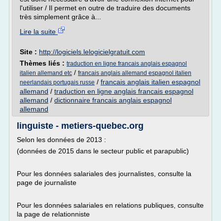
l'utiliser / Il permet en outre de traduire des documents
très simplement grâce à...
Lire la suite
Site :
http://logiciels.lelogicielgratuit.com
Thèmes liés :
traduction en ligne francais anglais espagnol
/
italien allemand etc
francais anglais allemand espagnol italien
/
francais anglais italien espagnol
neerlandais portugais russe
allemand
/
traduction en ligne anglais francais espagnol
allemand
/
dictionnaire francais anglais espagnol
allemand
linguiste - metiers-quebec.org
Selon les données de 2013 :
(données de 2015 dans le secteur public et parapublic)
Pour les données salariales des journalistes, consulte la
page de journaliste
Pour les données salariales en relations publiques, consulte
la page de relationniste