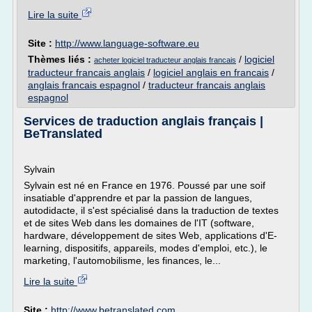
Lire la suite
Site :
http://www.language-software.eu
Thèmes liés :
/
logiciel
acheter logiciel traducteur anglais francais
traducteur francais anglais
/
logiciel anglais en francais
/
anglais francais espagnol
/
traducteur francais anglais
espagnol
Services de traduction anglais français |
BeTranslated
Sylvain
Sylvain est né en France en 1976. Poussé par une soif
insatiable d'apprendre et par la passion de langues,
autodidacte, il s'est spécialisé dans la traduction de textes
et de sites Web dans les domaines de l'IT (software,
hardware, développement de sites Web, applications d'E-
learning, dispositifs, appareils, modes d'emploi, etc.), le
marketing, l'automobilisme, les finances, le...
Lire la suite
Site :
http://www.betranslated.com