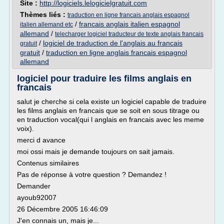
Site :
http://logiciels.lelogicielgratuit.com
Thèmes liés :
traduction en ligne francais anglais espagnol
/
francais anglais italien espagnol
italien allemand etc
allemand
/
telecharger logiciel traducteur de texte anglais francais
/
logiciel de traduction de l'anglais au francais
gratuit
gratuit
/
traduction en ligne anglais francais espagnol
allemand
logiciel pour traduire les films anglais en
francais
salut je cherche si cela existe un logiciel capable de traduire
les films anglais en francais que se soit en sous titrage ou
en traduction vocal(qui l anglais en francais avec les meme
voix).
merci d avance
moi ossi mais je demande toujours on sait jamais.
Contenus similaires
Pas de réponse à votre question ? Demandez !
Demander
ayoub92007
26 Décembre 2005 16:46:09
J'en connais un, mais je...