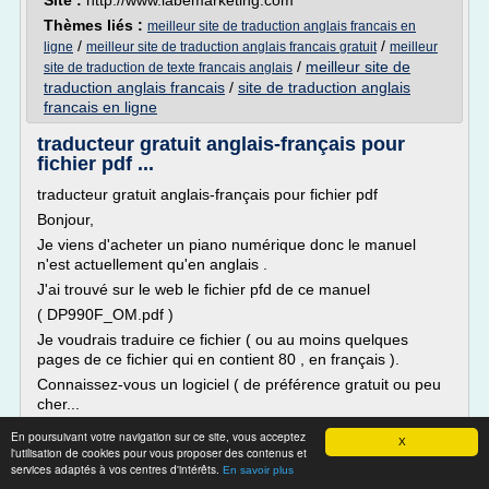
Site :
http://www.labemarketing.com
Thèmes liés :
meilleur site de traduction anglais francais en
/
/
ligne
meilleur site de traduction anglais francais gratuit
meilleur
/
meilleur site de
site de traduction de texte francais anglais
traduction anglais francais
/
site de traduction anglais
francais en ligne
traducteur gratuit anglais-français pour
fichier pdf ...
traducteur gratuit anglais-français pour fichier pdf
Bonjour,
Je viens d'acheter un piano numérique donc le manuel
n'est actuellement qu'en anglais .
J'ai trouvé sur le web le fichier pfd de ce manuel
( DP990F_OM.pdf )
Je voudrais traduire ce fichier ( ou au moins quelques
pages de ce fichier qui en contient 80 , en français ).
Connaissez-vous un logiciel ( de préférence gratuit ou peu
cher...
En poursuivant votre navigation sur ce site, vous acceptez
Lire la suite
X
l'utilisation de cookies pour vous proposer des contenus et
services adaptés à vos centres d'intérêts.
En savoir plus
Site :
http://www.sosordi.net