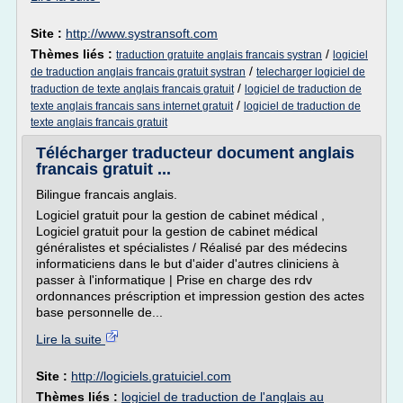
Site :
http://www.systransoft.com
Thèmes liés :
/
traduction gratuite anglais francais systran
logiciel
/
de traduction anglais francais gratuit systran
telecharger logiciel de
/
traduction de texte anglais francais gratuit
logiciel de traduction de
/
texte anglais francais sans internet gratuit
logiciel de traduction de
texte anglais francais gratuit
Télécharger traducteur document anglais
francais gratuit ...
Bilingue francais anglais.
Logiciel gratuit pour la gestion de cabinet médical ,
Logiciel gratuit pour la gestion de cabinet médical
généralistes et spécialistes / Réalisé par des médecins
informaticiens dans le but d'aider d'autres cliniciens à
passer à l'informatique | Prise en charge des rdv
ordonnances préscription et impression gestion des actes
base personnelle de...
Lire la suite
Site :
http://logiciels.gratuiciel.com
Thèmes liés :
logiciel de traduction de l'anglais au