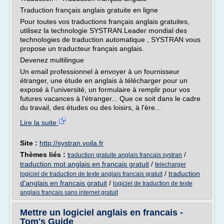
Traduction français anglais gratuite en ligne
Pour toutes vos traductions français anglais gratuites,
utilisez la technologie SYSTRAN.Leader mondial des
technologies de traduction automatique , SYSTRAN vous
propose un traducteur français anglais.
Devenez multilingue
Un email professionnel à envoyer à un fournisseur
étranger, une étude en anglais à télécharger pour un
exposé à l'université, un formulaire à remplir pour vos
futures vacances à l'étranger... Que ce soit dans le cadre
du travail, des études ou des loisirs, à l'ère...
Lire la suite
Site :
http://systran.voila.fr
Thèmes liés :
/
traduction gratuite anglais francais systran
traduction mot anglais en francais gratuit
/
telecharger
/
traduction
logiciel de traduction de texte anglais francais gratuit
d'anglais en francais gratuit
/
logiciel de traduction de texte
anglais francais sans internet gratuit
Mettre un logiciel anglais en francais -
Tom's Guide