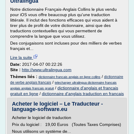
Ultralingua
Notre dictionnaire Français-Anglais Collins le plus vendu
pour iOS vous offre beaucoup plus qu'une traduction
littérale. Il inclut des fonctions efficaces qui vous aident à
tirer plus de profit de votre dictionnaire, ainsi que des
traductions contextuelles qui vous permettent de
comprendre la langue que vous utilisez.
Des conjugaisons sont incluses pour des milliers de verbes
français et...
Lire la suite
Date:
2017-04-07 00:22:26
Site :
http://www.ultralingua.com
Thèmes liés :
/
dictionnaire
dictionnaire francais anglais en ligne collins
/
de verbe anglais francais
telecharger ultralingua dictionnaire francais
/
dictionnaire d'anglais et francais
anglais anglais francais gratuit
gratuit en ligne
/
dictionnaire d'anglais traduction en francais
Acheter le logiciel – Le Traducteur -
language-software.eu
Acheter le logiciel de traduction
Prix du logiciel : 19,00 Euros (Toutes Taxes Comprises)
Nous utilisons un système de...