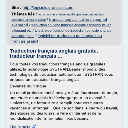
Site :
http://logiciels.gratuiciel.com
Thèmes liés :
le dictionnaire visuel multilingue francais anglais
/
francais anglais italien espagnol
espagnol allemand italien
allemand
/
traduction en ligne francais anglais espagnol italien
/
allemand etc
telecharger logiciel de traduction de texte anglais
/
logiciel de traduction de l'anglais au
francais gratuit
francais gratuit
Traduction français anglais gratuite,
traducteur français ...
Pour toutes vos traductions français anglais gratuites,
utilisez la technologie SYSTRAN.Leader mondial des
technologies de traduction automatique , SYSTRAN vous
propose un traducteur français anglais.
Devenez multilingue
Un email professionnel à envoyer à un fournisseur étranger,
une étude en anglais à télécharger pour un exposé à
l'université, un formulaire à remplir pour vos futures
vacances à l'étranger... Que ce soit dans le cadre du travail,
des études ou des loisirs, à l'ère d'Internet et de la
mondialisation de l'information, vos besoins...
Lire la suite