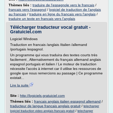
Thèmes liés :
traduire de l'espagnole vers le francais
/
francais vers l'espagnol
/
logiciel de traduction de l'anglais
au francais
/
traduire en ligne du francais vers l'anglais
/
traduire un texte en francais vers l'anglais
Télécharger traducteur vocal gratuit -
Gratuiciel.com
Logiciel Windows
Traduction en francais /anglais /italien /allemand
/portugais /espagnol.
Un programme qui vous traduira des textes courts très
facilement , Alternativement du français allemand anglais
espagnol portugais et italien / Le moteur de traduction
nécessite l'accès à internet car il utilise les ressources de
google que nous remercions au passage | Ce programme
existait...
Lire la suite
Site :
http://logiciels.gratuiciel.com
Thèmes liés :
francais anglais italien espagnol allemand
/
traducteur de langue francais anglais gratuit
/
telecharger
/
logiciel traduction video anglais francais gratuit
telecharger