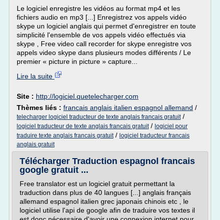
Le logiciel enregistre les vidéos au format mp4 et les
fichiers audio en mp3 [...] Enregistrez vos appels vidéo
skype un logiciel anglais qui permet d'enregistrer en toute
simplicité l'ensemble de vos appels vidéo effectués via
skype , Free video call recorder for skype enregistre vos
appels video skype dans plusieurs modes différents / Le
premier « picture in picture » capture...
Lire la suite
Site :
http://logiciel.quetelecharger.com
Thèmes liés :
francais anglais italien espagnol allemand
/
/
telecharger logiciel traducteur de texte anglais francais gratuit
/
logiciel traducteur de texte anglais francais gratuit
logiciel pour
/
traduire texte anglais francais gratuit
logiciel traducteur francais
anglais gratuit
Télécharger Traduction espagnol francais
google gratuit ...
Free translator est un logiciel gratuit permettant la
traduction dans plus de 40 langues [...] anglais français
allemand espagnol italien grec japonais chinois etc , le
logiciel utilise l'api de google afin de traduire vos textes il
est donc nécessaire d'avoir une connexion internet pour