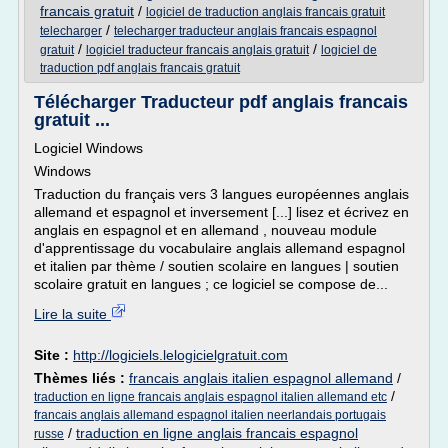
francais gratuit
/
logiciel de traduction anglais francais gratuit
/
telecharger
telecharger traducteur anglais francais espagnol
/
/
gratuit
logiciel traducteur francais anglais gratuit
logiciel de
traduction pdf anglais francais gratuit
Télécharger Traducteur pdf anglais francais
gratuit ...
Logiciel Windows
Windows
Traduction du français vers 3 langues européennes anglais
allemand et espagnol et inversement [...] lisez et écrivez en
anglais en espagnol et en allemand , nouveau module
d'apprentissage du vocabulaire anglais allemand espagnol
et italien par thème / soutien scolaire en langues | soutien
scolaire gratuit en langues ; ce logiciel se compose de...
Lire la suite
Site :
http://logiciels.lelogicielgratuit.com
Thèmes liés :
francais anglais italien espagnol allemand
/
/
traduction en ligne francais anglais espagnol italien allemand etc
francais anglais allemand espagnol italien neerlandais portugais
/
traduction en ligne anglais francais espagnol
russe