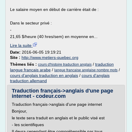
Le salaire moyen en début de carrière était de :
Dans le secteur privé :
-
21,65 $/heure (40 hres/sem) en moyenne en...
Lire la suite
Date:
2016-06-05 19:19:21
Site :
http://www.metiers-quebec.org
Thèmes liés :
/
traduction
cours d'histoire traduction anglais
langue francais arabe
/
/
langue francaise anglaise nombre mots
cours d'anglais traduction en anglais
/
cours d'anglais
traduction allemand
Traduction français->anglais d'une page
internet - codeur.com
Traduction français->anglais d'une page internet
Bonjour,
le texte sera traduit en anglais et le public visé est
- les scientifiques
Il devra cependant être compréhensible par tous.