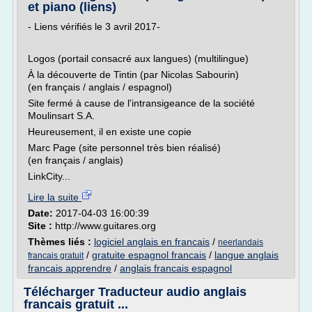
et piano (liens)
- Liens vérifiés le 3 avril 2017-
Logos (portail consacré aux langues) (multilingue)
À la découverte de Tintin (par Nicolas Sabourin)
(en français / anglais / espagnol)
Site fermé à cause de l'intransigeance de la société
Moulinsart S.A.
Heureusement, il en existe une copie
Marc Page (site personnel très bien réalisé)
(en français / anglais)
LinkCity...
Lire la suite
Date:
2017-04-03 16:00:39
Site :
http://www.guitares.org
Thèmes liés :
logiciel anglais en francais
/
neerlandais
/
gratuite espagnol francais
/
langue anglais
francais gratuit
francais apprendre
/
anglais francais espagnol
Télécharger Traducteur audio anglais
francais gratuit ...