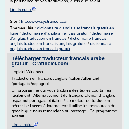
la pertinence de vos traductions, quels que soient...
Lire la suite
Site :
http://www.systransoft.com
Thèmes liés :
dictionnaire d'anglais et francais gratuit en
ligne
/
dictionnaire d'anglais francais gratuit
/
dictionnaire
d'anglais traduction en francais
/
dictionnaire francais
anglais traduction francais anglais gratuite
/
dictionnaire
anglais traduction francais gratuit
Télécharger traducteur francais arabe
gratuit - Gratuiciel.com
Logiciel Windows
Traduction en francais /anglais /italien /allemand
/portugais /espagnol.
Un programme qui vous traduira des textes courts très
facilement , Alternativement du français allemand anglais
espagnol portugais et italien / Le moteur de traduction
nécessite l'accès à internet car il utilise les ressources de
google que nous remercions au passage | Ce programme
existait...
Lire la suite