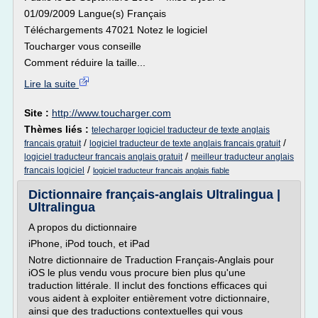
01/09/2009 Langue(s) Français
Téléchargements 47021 Notez le logiciel
Toucharger vous conseille
Comment réduire la taille...
Lire la suite
Site :
http://www.toucharger.com
Thèmes liés :
telecharger logiciel traducteur de texte anglais
/
/
francais gratuit
logiciel traducteur de texte anglais francais gratuit
/
logiciel traducteur francais anglais gratuit
meilleur traducteur anglais
/
francais logiciel
logiciel traducteur francais anglais fiable
Dictionnaire français-anglais Ultralingua |
Ultralingua
A propos du dictionnaire
iPhone, iPod touch, et iPad
Notre dictionnaire de Traduction Français-Anglais pour
iOS le plus vendu vous procure bien plus qu'une
traduction littérale. Il inclut des fonctions efficaces qui
vous aident à exploiter entièrement votre dictionnaire,
ainsi que des traductions contextuelles qui vous