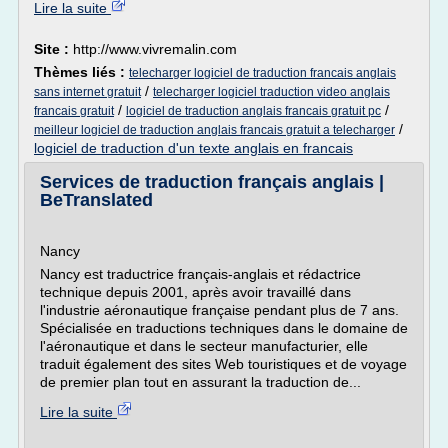
Lire la suite
Site :
http://www.vivremalin.com
Thèmes liés :
telecharger logiciel de traduction francais anglais
/
sans internet gratuit
telecharger logiciel traduction video anglais
/
/
francais gratuit
logiciel de traduction anglais francais gratuit pc
/
meilleur logiciel de traduction anglais francais gratuit a telecharger
logiciel de traduction d'un texte anglais en francais
Services de traduction français anglais |
BeTranslated
Nancy
Nancy est traductrice français-anglais et rédactrice
technique depuis 2001, après avoir travaillé dans
l'industrie aéronautique française pendant plus de 7 ans.
Spécialisée en traductions techniques dans le domaine de
l'aéronautique et dans le secteur manufacturier, elle
traduit également des sites Web touristiques et de voyage
de premier plan tout en assurant la traduction de...
Lire la suite