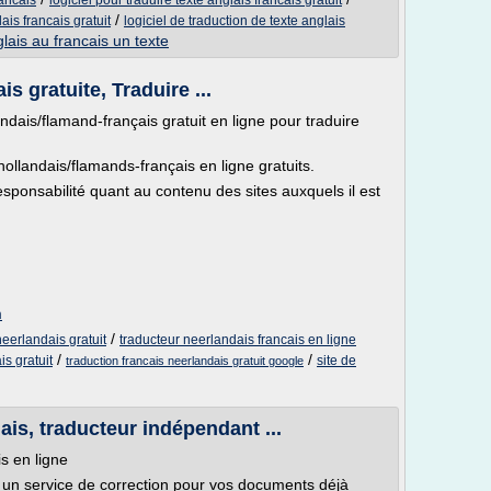
rancais
logiciel pour traduire texte anglais francais gratuit
/
ais francais gratuit
logiciel de traduction de texte anglais
glais au francais un texte
s gratuite, Traduire ...
ndais/flamand-français gratuit en ligne pour traduire
/hollandais/flamands-français en ligne gratuits.
ponsabilité quant au contenu des sites auxquels il est
m
/
neerlandais gratuit
traducteur neerlandais francais en ligne
/
/
is gratuit
site de
traduction francais neerlandais gratuit google
ais, traducteur indépendant ...
s en ligne
 service de correction pour vos documents déjà