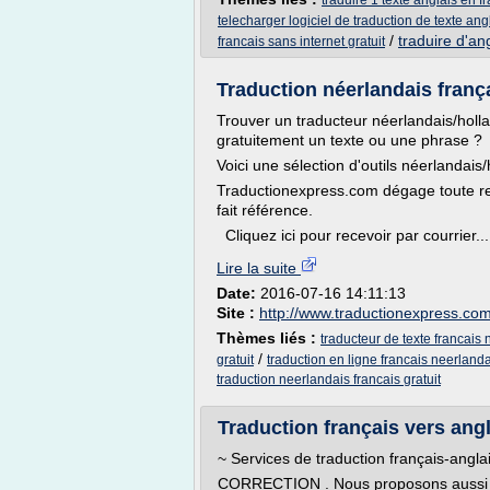
traduire 1 texte anglais en f
telecharger logiciel de traduction de texte angl
/
traduire d'an
francais sans internet gratuit
Traduction néerlandais françai
Trouver un traducteur néerlandais/holla
gratuitement un texte ou une phrase ?
Voici une sélection d'outils néerlandais
Traductionexpress.com dégage toute res
fait référence.
Cliquez ici pour recevoir par courrier...
Lire la suite
Date:
2016-07-16 14:11:13
Site :
http://www.traductionexpress.co
Thèmes liés :
traducteur de texte francais 
/
gratuit
traduction en ligne francais neerlanda
traduction neerlandais francais gratuit
Traduction français vers angl
~ Services de traduction français-anglai
CORRECTION . Nous proposons aussi un