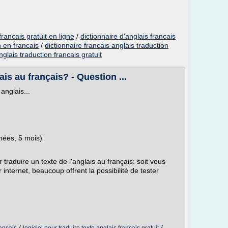
francais gratuit en ligne
/
dictionnaire d'anglais francais
n en francais
/
dictionnaire francais anglais traduction
nglais traduction francais gratuit
ais au français? - Question ...
anglais...
nées, 5 mois)
r traduire un texte de l'anglais au français: soit vous
 internet, beaucoup offrent la possibilité de tester
/
/