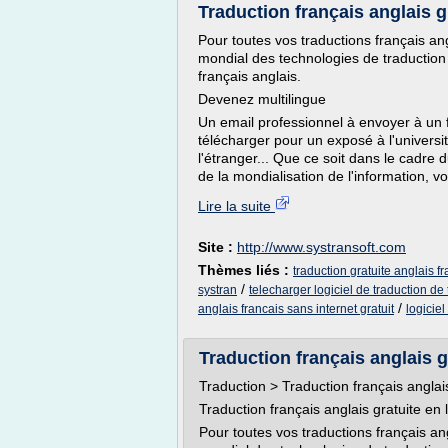
Traduction français anglais gr
Pour toutes vos traductions français an
mondial des technologies de traductio
français anglais.
Devenez multilingue
Un email professionnel à envoyer à un 
télécharger pour un exposé à l'universi
l'étranger... Que ce soit dans le cadre du
de la mondialisation de l'information, vo
Lire la suite
Site :
http://www.systransoft.com
Thèmes liés :
traduction gratuite anglais f
/
systran
telecharger logiciel de traduction de 
/
anglais francais sans internet gratuit
logiciel
Traduction français anglais gr
Traduction > Traduction français anglai
Traduction français anglais gratuite en 
Pour toutes vos traductions français an