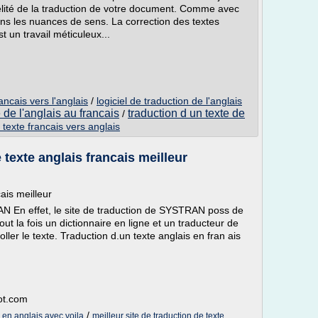
délité de la traduction de votre document. Comme avec
ons les nuances de sens. La correction des textes
t un travail méticuleux...
ancais vers l'anglais
/
logiciel de traduction de l'anglais
e de l'anglais au francais
traduction d un texte de
/
 texte francais vers anglais
 texte anglais francais meilleur
ais meilleur
AN En effet, le site de traduction de SYSTRAN poss de
ut la fois un dictionnaire en ligne et un traducteur de
coller le texte. Traduction d.un texte anglais en fran ais
pot.com
/
s en anglais avec voila
meilleur site de traduction de texte