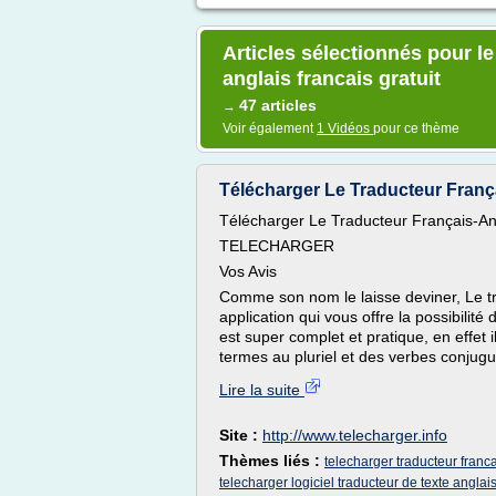
Articles sélectionnés pour le
anglais francais gratuit
47 articles
→
Voir également
1 Vidéos
pour ce thème
Télécharger Le Traducteur França
Télécharger Le Traducteur Français-Ang
TELECHARGER
Vos Avis
Comme son nom le laisse deviner, Le tr
application qui vous offre la possibilité 
est super complet et pratique, en effet i
termes au pluriel et des verbes conjug
Lire la suite
Site :
http://www.telecharger.info
Thèmes liés :
telecharger traducteur franc
telecharger logiciel traducteur de texte anglais