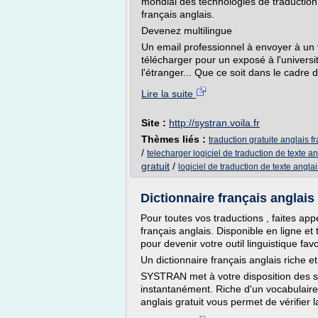
mondial des technologies de traducti
français anglais.
Devenez multilingue
Un email professionnel à envoyer à un 
télécharger pour un exposé à l'universi
l'étranger... Que ce soit dans le cadre du
Lire la suite
Site :
http://systran.voila.fr
Thèmes liés :
traduction gratuite anglais f
/
telecharger logiciel de traduction de texte an
gratuit
/
logiciel de traduction de texte anglai
Dictionnaire français anglais g
Pour toutes vos traductions , faites app
français anglais. Disponible en ligne et 
pour devenir votre outil linguistique favo
Un dictionnaire français anglais riche e
SYSTRAN met à votre disposition des s
instantanément. Riche d'un vocabulaire à
anglais gratuit vous permet de vérifier 