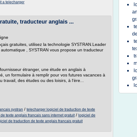
it a telecharger
l
an
gr
atuite, traducteur anglais ...
t
de
ligne
t
nçais gratuites, utilisez la technologie SYSTRAN.Leader
te
on automatique , SYSTRAN vous propose un traducteur
t
m
fournisseur étranger, une étude en anglais à
l
té, un formulaire à remplir pour vos futures vacances à
gr
 travail, des études ou des loisirs, à l'ère...
l
/
rancais systran
telecharger logiciel de traduction de texte
/
 de texte anglais francais sans internet gratuit
logiciel de
giciel de traduction de texte anglais francais gratuit