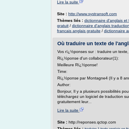
Lire la suite
Site :
http://www.systransoft.com
Thèmes liés :
dictionnaire d'anglais et 
gratuit
/
dictionnaire d'anglais traductio
francais anglais gratuite
/
dictionnaire a
Où traduire un texte de l'angl
Vos rï¿½ponses sur : traduire un texte, 
Rï¿½ponse d'un collaborateur(1):
Meilleure Rï¿½ponse!
Time:
Rï¿½ponse par Montagne4 (Il y a 8 an
Author:
Bonjour, Il y a plusieurs possibilités pou
téléchargez un logiciel de traduction sur
gratuitement leur...
Lire la suite
Site :
http://reponses.qctop.com
Thèmes liés :