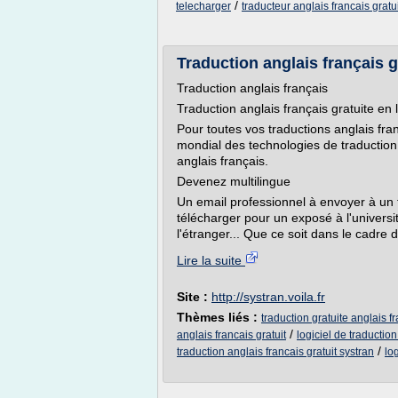
/
telecharger
traducteur anglais francais gratu
Traduction anglais français gr
Traduction anglais français
Traduction anglais français gratuite en 
Pour toutes vos traductions anglais fra
mondial des technologies de traducti
anglais français.
Devenez multilingue
Un email professionnel à envoyer à un 
télécharger pour un exposé à l'universi
l'étranger... Que ce soit dans le cadre du
Lire la suite
Site :
http://systran.voila.fr
Thèmes liés :
traduction gratuite anglais f
/
anglais francais gratuit
logiciel de traduction
/
traduction anglais francais gratuit systran
lo