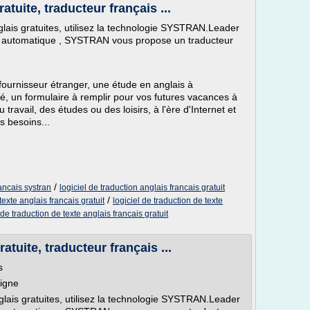
atuite, traducteur français ...
glais gratuites, utilisez la technologie SYSTRAN.Leader
n automatique , SYSTRAN vous propose un traducteur
fournisseur étranger, une étude en anglais à
té, un formulaire à remplir pour vos futures vacances à
 travail, des études ou des loisirs, à l'ère d'Internet et
s besoins...
/
rancais systran
logiciel de traduction anglais francais gratuit
/
texte anglais francais gratuit
logiciel de traduction de texte
 de traduction de texte anglais francais gratuit
atuite, traducteur français ...
s
ligne
glais gratuites, utilisez la technologie SYSTRAN.Leader