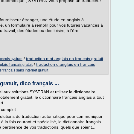
on automatique , SYSTRAN vous propose un traducteur
fournisseur étranger, une étude en anglais à
té, un formulaire à remplir pour vos futures vacances à
 travail, des études ou des loisirs, à l'ère...
/
traduction mot anglais en francais gratuit
rancais systran
/
traduction d'anglais en francais
glais francais gratuit
s francais sans internet gratuit
ratuit, dico français ...
el aux solutions SYSTRAN et utilisez le dictionnaire
totalement gratuit, le dictionnaire français anglais a tout
ri.
t complet
olutions de traduction automatique pour communiquer
 la fois courant et spécialisé, le dictionnaire français
la pertinence de vos traductions, quels que soient...