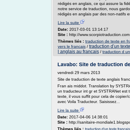
rédigés en anglais, ce qui assure la fi
notre service de traduction, nous gard
rédigés en anglais par des non-natifs es
Lire la suite
Date:
2017-03-01 13:14:17
Site :
http://www.scorpiotraduction.com
Thèmes liés :
traduction de texte en fr
traduction d'un text
vers le francais
/
l anglais au francais
/
traduction d un
Lavabo: Site de traduction de
vendredi 29 mars 2013
Site de traduction de texte anglais franc
Fran ais middot. Translation by SYSTR
un traducteur int gr et SYSTRANet est to
texte, il vous suffit pour cela de copier/
avec Voila Traducteur. Saisissez...
Lire la suite
Date:
2017-04-06 14:38:01
Site :
http://sanitaire-mondiale1.blogs
Thèmes liés :
traduction d'un texte francai