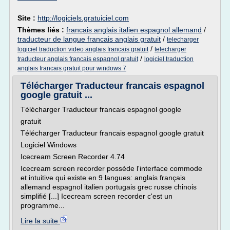
Site :
http://logiciels.gratuiciel.com
Thèmes liés :
francais anglais italien espagnol allemand
/
traducteur de langue francais anglais gratuit
/
telecharger
/
logiciel traduction video anglais francais gratuit
telecharger
/
traducteur anglais francais espagnol gratuit
logiciel traduction
anglais francais gratuit pour windows 7
Télécharger Traducteur francais espagnol
google gratuit ...
Télécharger Traducteur francais espagnol google
gratuit
Télécharger Traducteur francais espagnol google gratuit
Logiciel Windows
Icecream Screen Recorder 4.74
Icecream screen recorder possède l'interface commode
et intuitive qui existe en 9 langues: anglais français
allemand espagnol italien portugais grec russe chinois
simplifié [...] Icecream screen recorder c'est un
programme...
Lire la suite