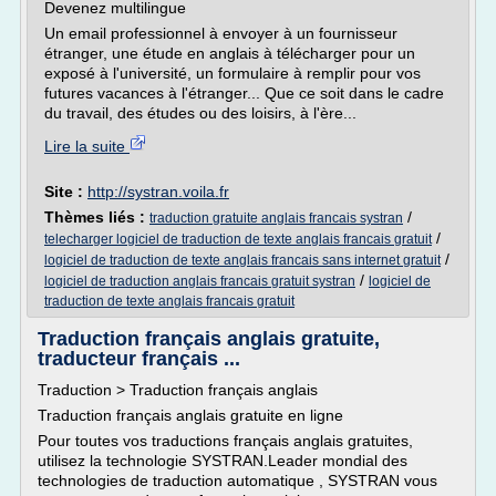
Devenez multilingue
Un email professionnel à envoyer à un fournisseur
étranger, une étude en anglais à télécharger pour un
exposé à l'université, un formulaire à remplir pour vos
futures vacances à l'étranger... Que ce soit dans le cadre
du travail, des études ou des loisirs, à l'ère...
Lire la suite
Site :
http://systran.voila.fr
Thèmes liés :
/
traduction gratuite anglais francais systran
/
telecharger logiciel de traduction de texte anglais francais gratuit
/
logiciel de traduction de texte anglais francais sans internet gratuit
/
logiciel de traduction anglais francais gratuit systran
logiciel de
traduction de texte anglais francais gratuit
Traduction français anglais gratuite,
traducteur français ...
Traduction > Traduction français anglais
Traduction français anglais gratuite en ligne
Pour toutes vos traductions français anglais gratuites,
utilisez la technologie SYSTRAN.Leader mondial des
technologies de traduction automatique , SYSTRAN vous