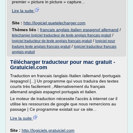
premier « picture in picture » capture...
Lire la suite
Site :
http://logiciel.quetelecharger.com
Thèmes liés :
francais anglais italien espagnol allemand
/
/
telecharger logiciel traducteur de texte anglais francais gratuit
/
logiciel traducteur de texte anglais francais gratuit
logiciel pour
/
traduire texte anglais francais gratuit
logiciel traducteur francais
anglais gratuit
Télécharger traducteur pour mac gratuit -
Gratuiciel.com
Traduction en francais /anglais /italien /allemand /portugais
/espagnol [...] Un programme qui vous traduira des textes
courts très facilement , Alternativement du français
allemand anglais espagnol portugais et italien.
Le moteur de traduction nécessite l'accès à internet car il
utilise les ressources de google que nous remercions au
passage | Ce programme existait sur ce site...
Lire la suite
Site :
http://logiciels.gratuiciel.com