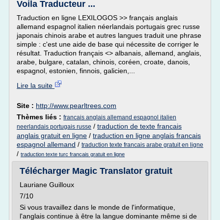
Voila Traducteur ...
Traduction en ligne LEXILOGOS >> français anglais
allemand espagnol italien néerlandais portugais grec russe
japonais chinois arabe et autres langues traduit une phrase
simple : c'est une aide de base qui nécessite de corriger le
résultat. Traduction français <> albanais, allemand, anglais,
arabe, bulgare, catalan, chinois, coréen, croate, danois,
espagnol, estonien, finnois, galicien,...
Lire la suite
Site :
http://www.pearltrees.com
Thèmes liés :
francais anglais allemand espagnol italien
/
traduction de texte francais
neerlandais portugais russe
anglais gratuit en ligne
/
traduction en ligne anglais francais
espagnol allemand
/
traduction texte francais arabe gratuit en ligne
/
traduction texte turc francais gratuit en ligne
Télécharger Magic Translator gratuit
Lauriane Guilloux
7/10
Si vous travaillez dans le monde de l'informatique,
l'anglais continue à être la langue dominante même si de