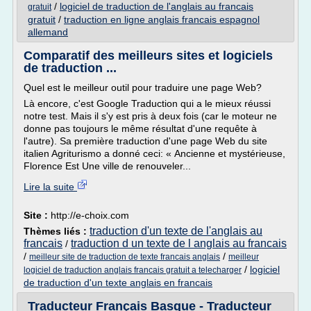
/
logiciel de traduction de l'anglais au francais
gratuit
gratuit
/
traduction en ligne anglais francais espagnol
allemand
Comparatif des meilleurs sites et logiciels
de traduction ...
Quel est le meilleur outil pour traduire une page Web?
Là encore, c'est Google Traduction qui a le mieux réussi
notre test. Mais il s'y est pris à deux fois (car le moteur ne
donne pas toujours le même résultat d'une requête à
l'autre). Sa première traduction d'une page Web du site
italien Agriturismo a donné ceci: « Ancienne et mystérieuse,
Florence Est Une ville de renouveler...
Lire la suite
Site :
http://e-choix.com
traduction d'un texte de l'anglais au
Thèmes liés :
francais
traduction d un texte de l anglais au francais
/
/
/
meilleur site de traduction de texte francais anglais
meilleur
/
logiciel
logiciel de traduction anglais francais gratuit a telecharger
de traduction d'un texte anglais en francais
Traducteur Français Basque - Traducteur