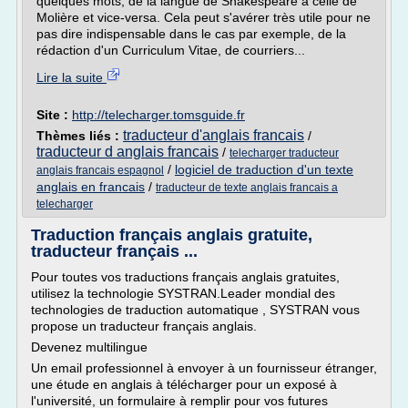
quelques mots, de la langue de Shakespeare à celle de
Molière et vice-versa. Cela peut s'avérer très utile pour ne
pas dire indispensable dans le cas par exemple, de la
rédaction d'un Curriculum Vitae, de courriers...
Lire la suite
Site :
http://telecharger.tomsguide.fr
traducteur d'anglais francais
Thèmes liés :
/
traducteur d anglais francais
/
telecharger traducteur
/
logiciel de traduction d'un texte
anglais francais espagnol
anglais en francais
/
traducteur de texte anglais francais a
telecharger
Traduction français anglais gratuite,
traducteur français ...
Pour toutes vos traductions français anglais gratuites,
utilisez la technologie SYSTRAN.Leader mondial des
technologies de traduction automatique , SYSTRAN vous
propose un traducteur français anglais.
Devenez multilingue
Un email professionnel à envoyer à un fournisseur étranger,
une étude en anglais à télécharger pour un exposé à
l'université, un formulaire à remplir pour vos futures