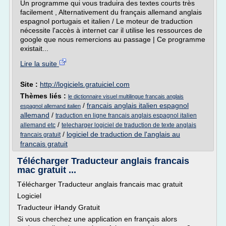
Un programme qui vous traduira des textes courts très
facilement , Alternativement du français allemand anglais
espagnol portugais et italien / Le moteur de traduction
nécessite l'accès à internet car il utilise les ressources de
google que nous remercions au passage | Ce programme
existait...
Lire la suite
Site :
http://logiciels.gratuiciel.com
Thèmes liés :
le dictionnaire visuel multilingue francais anglais
/
francais anglais italien espagnol
espagnol allemand italien
allemand
/
traduction en ligne francais anglais espagnol italien
/
allemand etc
telecharger logiciel de traduction de texte anglais
/
logiciel de traduction de l'anglais au
francais gratuit
francais gratuit
Télécharger Traducteur anglais francais
mac gratuit ...
Télécharger Traducteur anglais francais mac gratuit
Logiciel
Traducteur iHandy Gratuit
Si vous cherchez une application en français alors