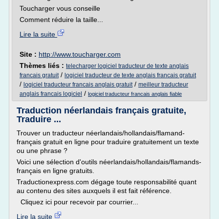
Toucharger vous conseille
Comment réduire la taille...
Lire la suite
Site :
http://www.toucharger.com
Thèmes liés :
telecharger logiciel traducteur de texte anglais
/
francais gratuit
logiciel traducteur de texte anglais francais gratuit
/
/
logiciel traducteur francais anglais gratuit
meilleur traducteur
/
anglais francais logiciel
logiciel traducteur francais anglais fiable
Traduction néerlandais français gratuite,
Traduire ...
Trouver un traducteur néerlandais/hollandais/flamand-
français gratuit en ligne pour traduire gratuitement un texte
ou une phrase ?
Voici une sélection d'outils néerlandais/hollandais/flamands-
français en ligne gratuits.
Traductionexpress.com dégage toute responsabilité quant
au contenu des sites auxquels il est fait référence.
Cliquez ici pour recevoir par courrier...
Lire la suite