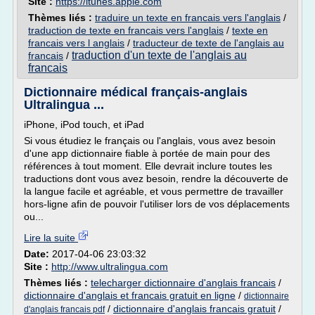
Site :
https://itunes.apple.com
Thèmes liés :
traduire un texte en francais vers l'anglais
/
traduction de texte en francais vers l'anglais
/
texte en
francais vers l anglais
/
traducteur de texte de l'anglais au
traduction d'un texte de l'anglais au
francais
/
francais
Dictionnaire médical français-anglais
Ultralingua ...
iPhone, iPod touch, et iPad
Si vous étudiez le français ou l'anglais, vous avez besoin
d'une app dictionnaire fiable à portée de main pour des
références à tout moment. Elle devrait inclure toutes les
traductions dont vous avez besoin, rendre la découverte de
la langue facile et agréable, et vous permettre de travailler
hors-ligne afin de pouvoir l'utiliser lors de vos déplacements
ou...
Lire la suite
Date:
2017-04-06 23:03:32
Site :
http://www.ultralingua.com
Thèmes liés :
telecharger dictionnaire d'anglais francais
/
dictionnaire d'anglais et francais gratuit en ligne
/
dictionnaire
/
dictionnaire d'anglais francais gratuit
/
d'anglais francais pdf