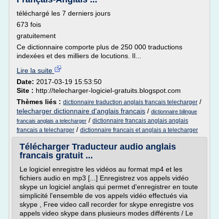
téléchargé les 7 derniers jours
673 fois
gratuitement
Ce dictionnaire comporte plus de 250 000 traductions
indexées et des milliers de locutions. Il...
Lire la suite
Date:
2017-03-19 15:53:50
Site :
http://telecharger-logiciel-gratuits.blogspot.com
Thèmes liés :
/
dictionnaire traduction anglais francais telecharger
telecharger dictionnaire d'anglais francais
/
dictionnaire bilingue
/
dictionnaire francais anglais anglais
francais anglais a telecharger
/
francais a telecharger
dictionnaire francais et anglais a telecharger
Télécharger Traducteur audio anglais
francais gratuit ...
Le logiciel enregistre les vidéos au format mp4 et les
fichiers audio en mp3 [...] Enregistrez vos appels vidéo
skype un logiciel anglais qui permet d'enregistrer en toute
simplicité l'ensemble de vos appels vidéo effectués via
skype , Free video call recorder for skype enregistre vos
appels video skype dans plusieurs modes différents / Le