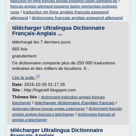
/
traduction en ligne francais anglais espagnol italien allemand etc
francais anglais allemand espagnol italien neerlandais portugais
/
traduction en ligne anglais francais espagnol
russe
allemand
/
dictionnaire francais anglais espagnol allemand
télécharger Ultralingua Dictionnaire
Français-Anglais ...
téléchargé les 7 derniers jours
665 fois
gratuitement
Ce dictionnaire comporte plus de 250 000 traductions
indexées et des milliers de locutions. Il...
Lire la suite
Date:
2016-10-26 01:17:28
Site :
http://logiciell.blogspot.com
Thèmes liés :
dictionnaire traduction anglais francais
/
telecharger dictionnaire d'anglais francais
/
telecharger
/
dictionnaire francais
dictionnaire bilingue francais anglais a telecharger
/
anglais anglais francais a telecharger
dictionnaire francais et
anglais a telecharger
télécharger Ultralingua Dictionnaire
Français-Anglais ...