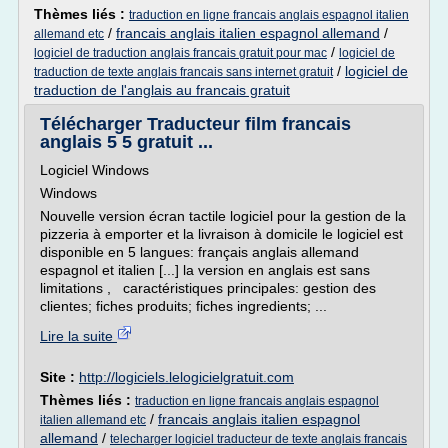
Thèmes liés :
traduction en ligne francais anglais espagnol italien
/
francais anglais italien espagnol allemand
/
allemand etc
/
logiciel de traduction anglais francais gratuit pour mac
logiciel de
/
logiciel de
traduction de texte anglais francais sans internet gratuit
traduction de l'anglais au francais gratuit
Télécharger Traducteur film francais
anglais 5 5 gratuit ...
Logiciel Windows
Windows
Nouvelle version écran tactile logiciel pour la gestion de la
pizzeria à emporter et la livraison à domicile le logiciel est
disponible en 5 langues: français anglais allemand
espagnol et italien [...] la version en anglais est sans
limitations , caractéristiques principales: gestion des
clientes; fiches produits; fiches ingredients; ...
Lire la suite
Site :
http://logiciels.lelogicielgratuit.com
Thèmes liés :
traduction en ligne francais anglais espagnol
/
francais anglais italien espagnol
italien allemand etc
allemand
/
telecharger logiciel traducteur de texte anglais francais