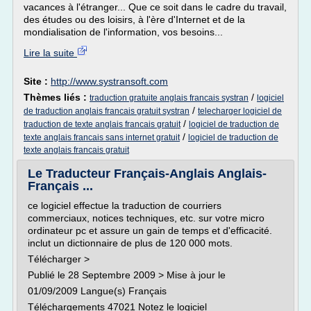
vacances à l'étranger... Que ce soit dans le cadre du travail,
des études ou des loisirs, à l'ère d'Internet et de la
mondialisation de l'information, vos besoins...
Lire la suite
Site :
http://www.systransoft.com
Thèmes liés :
/
traduction gratuite anglais francais systran
logiciel
/
de traduction anglais francais gratuit systran
telecharger logiciel de
/
traduction de texte anglais francais gratuit
logiciel de traduction de
/
texte anglais francais sans internet gratuit
logiciel de traduction de
texte anglais francais gratuit
Le Traducteur Français-Anglais Anglais-
Français ...
ce logiciel effectue la traduction de courriers
commerciaux, notices techniques, etc. sur votre micro
ordinateur pc et assure un gain de temps et d'efficacité.
inclut un dictionnaire de plus de 120 000 mots.
Télécharger >
Publié le 28 Septembre 2009 > Mise à jour le
01/09/2009 Langue(s) Français
Téléchargements 47021 Notez le logiciel