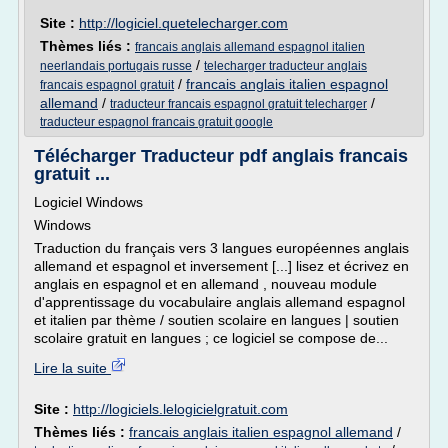
Site :
http://logiciel.quetelecharger.com
Thèmes liés :
francais anglais allemand espagnol italien
/
neerlandais portugais russe
telecharger traducteur anglais
/
francais anglais italien espagnol
francais espagnol gratuit
allemand
/
/
traducteur francais espagnol gratuit telecharger
traducteur espagnol francais gratuit google
Télécharger Traducteur pdf anglais francais
gratuit ...
Logiciel Windows
Windows
Traduction du français vers 3 langues européennes anglais
allemand et espagnol et inversement [...] lisez et écrivez en
anglais en espagnol et en allemand , nouveau module
d'apprentissage du vocabulaire anglais allemand espagnol
et italien par thème / soutien scolaire en langues | soutien
scolaire gratuit en langues ; ce logiciel se compose de...
Lire la suite
Site :
http://logiciels.lelogicielgratuit.com
Thèmes liés :
francais anglais italien espagnol allemand
/