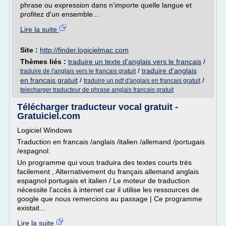
phrase ou expression dans n'importe quelle langue et
profitez d'un ensemble...
Lire la suite
Site :
http://finder.logicielmac.com
Thèmes liés :
traduire un texte d'anglais vers le francais
/
/
traduire d'anglais
traduire de l'anglais vers le francais gratuit
en francais gratuit
/
/
traduire un pdf d'anglais en francais gratuit
telecharger traducteur de phrase anglais francais gratuit
Télécharger traducteur vocal gratuit -
Gratuiciel.com
Logiciel Windows
Traduction en francais /anglais /italien /allemand /portugais
/espagnol.
Un programme qui vous traduira des textes courts très
facilement , Alternativement du français allemand anglais
espagnol portugais et italien / Le moteur de traduction
nécessite l'accès à internet car il utilise les ressources de
google que nous remercions au passage | Ce programme
existait...
Lire la suite