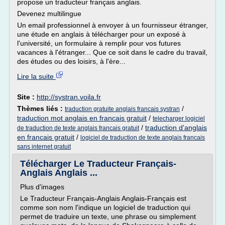
propose un traducteur français anglais.
Devenez multilingue
Un email professionnel à envoyer à un fournisseur étranger,
une étude en anglais à télécharger pour un exposé à
l'université, un formulaire à remplir pour vos futures
vacances à l'étranger... Que ce soit dans le cadre du travail,
des études ou des loisirs, à l'ère...
Lire la suite
Site :
http://systran.voila.fr
Thèmes liés :
/
traduction gratuite anglais francais systran
traduction mot anglais en francais gratuit
/
telecharger logiciel
/
traduction d'anglais
de traduction de texte anglais francais gratuit
en francais gratuit
/
logiciel de traduction de texte anglais francais
sans internet gratuit
Télécharger Le Traducteur Français-
Anglais Anglais ...
Plus d'images
Le Traducteur Français-Anglais Anglais-Français est
comme son nom l'indique un logiciel de traduction qui
permet de traduire un texte, une phrase ou simplement