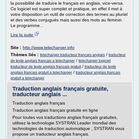
la possibilité de traduire le français en anglais, vice-versa.
Ce logiciel est super complet et pratique, en effet il met à
votre disposition un outil de correction des termes au pluriel
et des verbes conjugués mais aussi des mots au féminin.
Le programme...
Lire la suite
Site :
http://www.telecharger.info
Thèmes liés :
/
telecharger traducteur francais anglais
traducteur
/
de texte anglais francais a telecharger
telecharger logiciel
/
traducteur de texte anglais francais gratuit
traducteur de texte
/
anglais francais gratuit a telecharger
traducteur anglais francais
gratuit a telecharger
Traduction anglais français gratuite,
traducteur anglais ...
Traduction anglais français
Traduction anglais français gratuite en ligne
Pour toutes vos traductions anglais français gratuites,
utilisez la technologie SYSTRAN.Leader mondial des
technologies de traduction automatique , SYSTRAN vous
propose un traducteur anglais français.