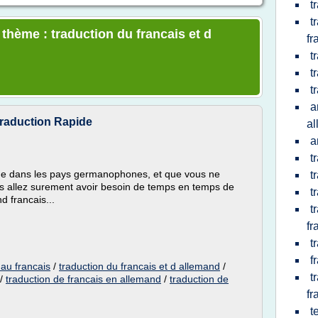
t
t
 thème : traduction du francais et d
fr
t
t
t
a
Traduction Rapide
a
a
t
ge dans les pays germanophones, et que vous ne
t
us allez surement avoir besoin de temps en temps de
t
d francais...
t
fr
t
f
 au francais
/
traduction du francais et d allemand
/
t
/
traduction de francais en allemand
/
traduction de
fr
t