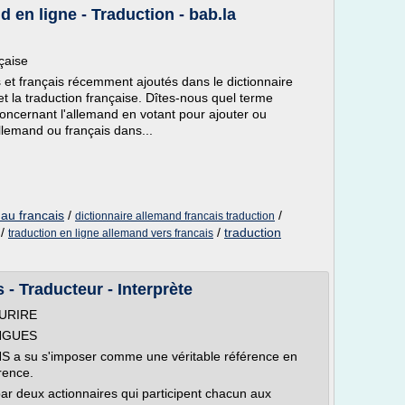
d en ligne - Traduction - bab.la
çaise
 et français récemment ajoutés dans le dictionnaire
t la traduction française. Dîtes-nous quel terme
ncernant l'allemand en votant pour ajouter ou
llemand ou français dans...
 au francais
/
/
dictionnaire allemand francais traduction
/
/
traduction
traduction en ligne allemand vers francais
 - Traducteur - Interprète
URIRE
NGUES
S a su s'imposer comme une véritable référence en
rence.
 deux actionnaires qui participent chacun aux