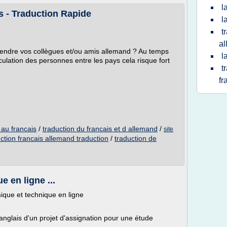
l
s - Traduction Rapide
l
t
a
rendre vos collègues et/ou amis allemand ? Au temps
l
culation des personnes entre les pays cela risque fort
t
fr
 au francais
/
traduction du francais et d allemand
/
site
ction francais allemand traduction
/
traduction de
e en ligne ...
ique et technique en ligne
l'anglais d'un projet d'assignation pour une étude