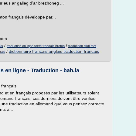
r eus ar galleg d'ar brezhoneg ...
ton français développé par...
.com
/
/
ais
traduction en ligne texte francais breton
traduction d'un mot
/
dictionnaire francais anglais traduction francais
cais
s en ligne - Traduction - bab.la
 français
et en français proposés par les utilisateurs soient
emand-français, ces derniers doivent être vérifiés.
 une traduction en allemand que vous pensez correcte
ts à...