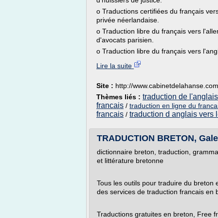
d'huissiers de justice.
o Traductions certifiées du français ve
privée néerlandaise.
o Traduction libre du français vers l'a
d'avocats parisien.
o Traduction libre du français vers l'angl
Lire la suite
Site :
http://www.cabinetdelahanse.co
traduction de l'anglais
Thèmes liés :
francais
/
traduction en ligne du francai
francais
traduction d anglais vers 
/
TRADUCTION BRETON, Galer
dictionnaire breton, traduction, gramma
et littérature bretonne
Tous les outils pour traduire du breton 
des services de traduction francais en 
Traductions gratuites en breton, Free fr