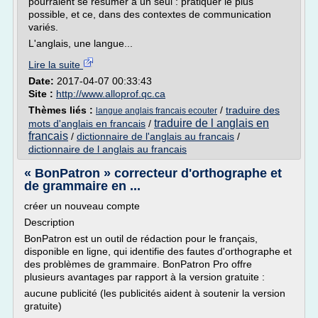
pourraient se résumer à un seul : pratiquer le plus
possible, et ce, dans des contextes de communication
variés.
L'anglais, une langue...
Lire la suite
Date:
2017-04-07 00:33:43
Site :
http://www.alloprof.qc.ca
Thèmes liés :
/
traduire des
langue anglais francais ecouter
traduire de l anglais en
mots d'anglais en francais
/
francais
/
dictionnaire de l'anglais au francais
/
dictionnaire de l anglais au francais
« BonPatron » correcteur d'orthographe et
de grammaire en ...
créer un nouveau compte
Description
BonPatron est un outil de rédaction pour le français,
disponible en ligne, qui identifie des fautes d'orthographe et
des problèmes de grammaire. BonPatron Pro offre
plusieurs avantages par rapport à la version gratuite :
aucune publicité (les publicités aident à soutenir la version
gratuite)