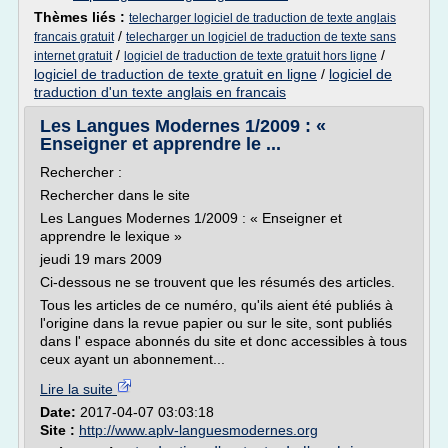
Thèmes liés :
telecharger logiciel de traduction de texte anglais
/
francais gratuit
telecharger un logiciel de traduction de texte sans
/
/
internet gratuit
logiciel de traduction de texte gratuit hors ligne
logiciel de traduction de texte gratuit en ligne
/
logiciel de
traduction d'un texte anglais en francais
Les Langues Modernes 1/2009 : «
Enseigner et apprendre le ...
Rechercher :
Rechercher dans le site
Les Langues Modernes 1/2009 : « Enseigner et
apprendre le lexique »
jeudi 19 mars 2009
Ci-dessous ne se trouvent que les résumés des articles.
Tous les articles de ce numéro, qu'ils aient été publiés à
l'origine dans la revue papier ou sur le site, sont publiés
dans l' espace abonnés du site et donc accessibles à tous
ceux ayant un abonnement...
Lire la suite
Date:
2017-04-07 03:03:18
Site :
http://www.aplv-languesmodernes.org