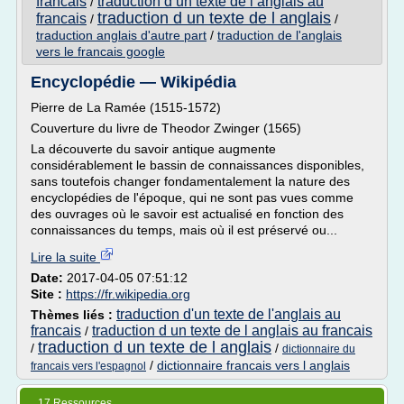
francais
traduction d un texte de l anglais au
/
traduction d un texte de l anglais
francais
/
/
traduction anglais d'autre part
/
traduction de l'anglais
vers le francais google
Encyclopédie — Wikipédia
Pierre de La Ramée (1515-1572)
Couverture du livre de Theodor Zwinger (1565)
La découverte du savoir antique augmente
considérablement le bassin de connaissances disponibles,
sans toutefois changer fondamentalement la nature des
encyclopédies de l'époque, qui ne sont pas vues comme
des ouvrages où le savoir est actualisé en fonction des
connaissances du temps, mais où il est préservé ou...
Lire la suite
Date:
2017-04-05 07:51:12
Site :
https://fr.wikipedia.org
traduction d'un texte de l'anglais au
Thèmes liés :
francais
traduction d un texte de l anglais au francais
/
traduction d un texte de l anglais
/
/
dictionnaire du
/
dictionnaire francais vers l anglais
francais vers l'espagnol
17 Ressources