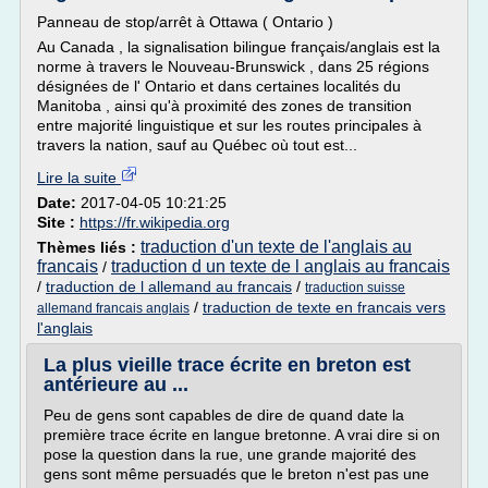
Panneau de stop/arrêt à Ottawa ( Ontario )
Au Canada , la signalisation bilingue français/anglais est la
norme à travers le Nouveau-Brunswick , dans 25 régions
désignées de l' Ontario et dans certaines localités du
Manitoba , ainsi qu'à proximité des zones de transition
entre majorité linguistique et sur les routes principales à
travers la nation, sauf au Québec où tout est...
Lire la suite
Date:
2017-04-05 10:21:25
Site :
https://fr.wikipedia.org
traduction d'un texte de l'anglais au
Thèmes liés :
francais
traduction d un texte de l anglais au francais
/
/
traduction de l allemand au francais
/
traduction suisse
/
traduction de texte en francais vers
allemand francais anglais
l'anglais
La plus vieille trace écrite en breton est
antérieure au ...
Peu de gens sont capables de dire de quand date la
première trace écrite en langue bretonne. A vrai dire si on
pose la question dans la rue, une grande majorité des
gens sont même persuadés que le breton n'est pas une