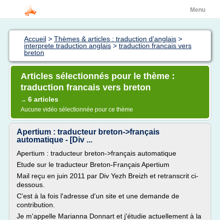
Menu
Accueil
>
Thèmes & articles : traduction d'anglais
>
interprete traduction anglais
>
traduction francais vers
breton
Articles sélectionnés pour le thème :
traduction francais vers breton
6 articles
→
Aucune vidéo sélectionnée pour ce thème
Apertium : traducteur breton->français
automatique - [Div ...
Apertium : traducteur breton->français automatique
Etude sur le traducteur Breton-Français Apertium
Mail reçu en juin 2011 par Div Yezh Breizh et retranscrit ci-
dessous.
C'est à la fois l'adresse d'un site et une demande de
contribution.
Je m'appelle Marianna Donnart et j'étudie actuellement à la