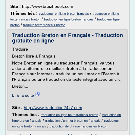
Site :
http://www.breizhbook.com
Thèmes liés :
/
traducteur en ligne breton francais
traduction en ligne
/
/
texte francais breton
traduction en ligne breton francais
traducteur ligne
/
breton
traduire texte francais breton
Traduction Breton en Français - Traduction
gratuite en ligne
Traduire
Breton libre à Français
Notre Breton en ligne au traducteur Français, va vous
aider à atteindre le meilleur Breton à la traduction en
Français sur Internet - traduire un seul mot de l'Breton à
l'Français ou une traduction de texte intégral avec un clic
Breton...
Lire la suite
Site :
http://www.traduction24x7.com
Thèmes liés :
/
traduction en ligne texte francais breton
traduction en
/
/
ligne breton francais
traduction d'un mot breton en francais
traducteur
/
en ligne breton francais
traduction de phrase francais en breton