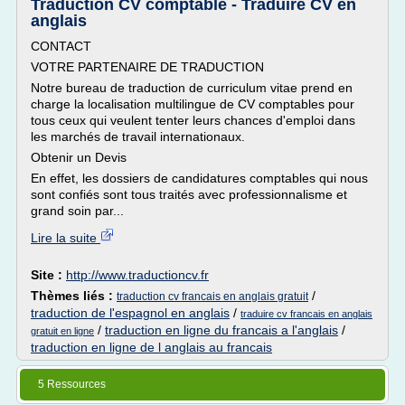
Traduction CV comptable - Traduire CV en
anglais
CONTACT
VOTRE PARTENAIRE DE TRADUCTION
Notre bureau de traduction de curriculum vitae prend en
charge la localisation multilingue de CV comptables pour
tous ceux qui veulent tenter leurs chances d'emploi dans
les marchés de travail internationaux.
Obtenir un Devis
En effet, les dossiers de candidatures comptables qui nous
sont confiés sont tous traités avec professionnalisme et
grand soin par...
Lire la suite
Site :
http://www.traductioncv.fr
Thèmes liés :
/
traduction cv francais en anglais gratuit
traduction de l'espagnol en anglais
/
traduire cv francais en anglais
/
traduction en ligne du francais a l'anglais
/
gratuit en ligne
traduction en ligne de l anglais au francais
5 Ressources