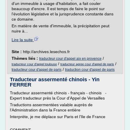
d'un immeuble à usage d'habitation, a fait couler
beaucoup d'encre. Il est temps de faire le point sur
l'évolution législative et la jurisprudence constante dans
ce domaine.
En matière de vente d'immeuble, la précipitation peut
nuire à...
Lire la suite
Site :
http://archives.lesechos.fr
Thèmes liés :
/
traducteur cour d'appel aix en provence
/
/
traducteur cour d'appel toulouse
traducteur agree cour d'appel de paris
/
traducteur cour d'appel de paris
traduction cour d'appel de paris
Traducteur assermenté chinois - Yin
FERRER
Traducteur assermenté chinois - français - chinois -
Expert traducteur près la Cour d'Appel de Versailles
Traductions assermentées valable auprès de
l'Administration dans la France entière
Interprète, je me déplace sur Paris et l'Ile de France