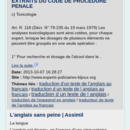
EXTRAITS DU CODE DE PROCEDURE
PENALE
c) Toxicologie
Art. R. 118 (Décr. N° 79-235 du 19 mars 1979) Les
analyses toxicologiques sont ainsi cotées, pour chaque
expert, lorsque les dosages de plusieurs éléments ne
peuvent être groupés en une seule opération :
1° Pour recherche et dosage de l'alcool dans le...
Lire la suite
Date:
2013-10-07 16:28:27
Site :
http://www.experts-judiciaires-bijoux.org
traduction d'un texte de l'anglais au
Thèmes liés :
francais
traduction d un texte de l anglais au
/
traduction d un texte de l anglais
francais
/
/
traduction de l'espagnol en anglais
/
traducteur de texte
de l'anglais au francais
L'anglais sans peine | Assimil
La langue
L'anglais est devenu, en l'espace d'une cinquantaine