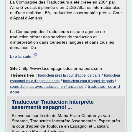
La Compagnie des Traducteurs a été créée en 2004 par
Aline Grzesiak diplômée d'un DESS Affaires Internationales
et d'une maîtrise LEA, traductrice assermentée près la Cour
d'Appel d'Amiens.
La Compagnie des Traducteurs est une agence de
traduction offrant des services de traduction et
d'interprétation dans toutes les langues et dans tous les
domaines. Du...
Lire la suite
Site :
http://www.lacompagniedesformateurs.com
Thèmes liés :
/
traducteur pres la cour d'appel de paris
traducteur
/
/
espagnol cour d'appel de paris
traducteur cour d'appel de paris
/
traducteur cour d
cours d'anglais avec traducteur en francais pdf
appel
Traducteur Traduction Interprête
assermenté espagnol ...
Bienvenue sur le site de Maria-Elvira Cuadrenys-van
Straaten, Traductrice Interprète Assermentée. Expert près
la cour d'appel de Toulouse en Espagnol et Catalan.
Bureaux à Paris et Toulouse.