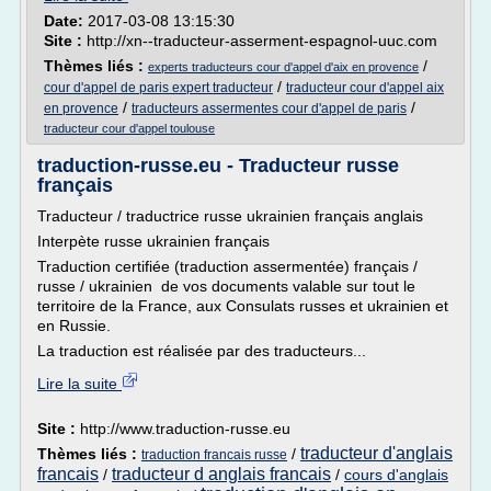
Date:
2017-03-08 13:15:30
Site :
http://xn--traducteur-asserment-espagnol-uuc.com
Thèmes liés :
/
experts traducteurs cour d'appel d'aix en provence
/
cour d'appel de paris expert traducteur
traducteur cour d'appel aix
/
/
en provence
traducteurs assermentes cour d'appel de paris
traducteur cour d'appel toulouse
traduction-russe.eu - Traducteur russe
français
Traducteur / traductrice russe ukrainien français anglais
Interpète russe ukrainien français
Traduction certifiée (traduction assermentée) français /
russe / ukrainien de vos documents valable sur tout le
territoire de la France, aux Consulats russes et ukrainien et
en Russie.
La traduction est réalisée par des traducteurs...
Lire la suite
Site :
http://www.traduction-russe.eu
traducteur d'anglais
Thèmes liés :
/
traduction francais russe
francais
traducteur d anglais francais
/
/
cours d'anglais