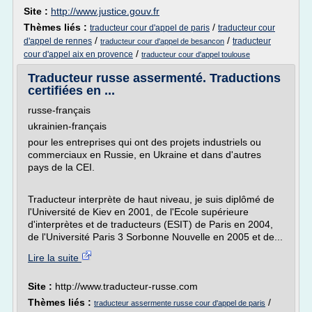
Site :
http://www.justice.gouv.fr
Thèmes liés :
/
traducteur cour d'appel de paris
traducteur cour
/
/
d'appel de rennes
traducteur
traducteur cour d'appel de besancon
/
cour d'appel aix en provence
traducteur cour d'appel toulouse
Traducteur russe assermenté. Traductions
certifiées en ...
russe-français
ukrainien-français
pour les entreprises qui ont des projets industriels ou
commerciaux en Russie, en Ukraine et dans d'autres
pays de la CEI.
Traducteur interprète de haut niveau, je suis diplômé de
l'Université de Kiev en 2001, de l'Ecole supérieure
d'interprètes et de traducteurs (ESIT) de Paris en 2004,
de l'Université Paris 3 Sorbonne Nouvelle en 2005 et de...
Lire la suite
Site :
http://www.traducteur-russe.com
Thèmes liés :
/
traducteur assermente russe cour d'appel de paris