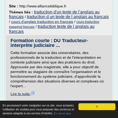
Site :
http://www.alliancebiblique.fr
traduction d'un texte de l'anglais au
Thèmes liés :
francais
traduction d un texte de l anglais au francais
/
/
cours d'anglais traduction en francais
/
cours traduction
traduction texte de l anglais au
/
espagnol francais
francais
Formation courte : DU Traducteur-
interprète judiciaire ...
Cette formation associe des universitaires, des
professionnels de la traduction et de l'interprétation en
contexte judiciaire ainsi que des praticiens du droit.
Approuvée par des magistrats, elle a pour objectif de
permettre au stagiaire de connaître l'organisation et le
fonctionnement du système judiciaire, d'approfondir la
compréhension des situations diverses et complexes où
l'expert...
Lire la suite
Site :
http://www.planetecampus.com
En poursuivant votre navigation sur ce site, vous acceptez
X
l'utilisation de cookies pour vous proposer des contenus et
Thèmes liés :
/
traducteur interprete expert judiciaire
traducteur
services adaptés à vos centres d'intérêts.
En savoir plus
/
/
interprete judiciaire
cour d'appel de paris expert traducteur