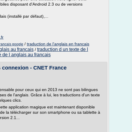
iles disposant d'Android 2.3 ou de versions
is (installé par défaut),...
fr
/
traduction de l'anglais en francais
francais google
glais au francais
traduction d un texte de l
/
e de l anglais au francais
ns connexion - CNET France
pensable pour ceux qui en 2013 ne sont pas bilingues
es de l'anglais. Grâce à lui, les traductions d'un texte
lques clics.
 cette application magique est maintenant disponible
 de la télécharger sur son smartphone ou sa tablette à
sion 2.1...