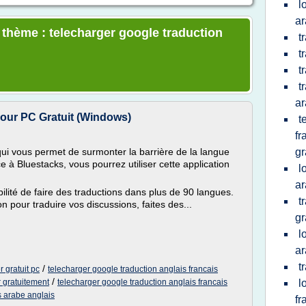
l
a
e thème : telecharger google traduction
t
t
t
t
a
our PC Gratuit (Windows)
t
fr
qui vous permet de surmonter la barrière de la langue
gr
à Bluestacks, vous pourrez utiliser cette application
l
ar
lité de faire des traductions dans plus de 90 langues.
t
ion pour traduire vos discussions, faites des...
gr
l
ar
t
/
 gratuit pc
telecharger google traduction anglais francais
/
r gratuitement
telecharger google traduction anglais francais
l
s arabe anglais
fr