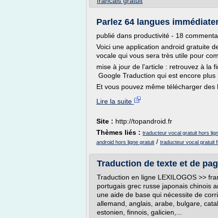
francais gratuit
Parlez 64 langues immédiatem
publié dans productivité - 18 commenta
Voici une application android gratuite 
vocale qui vous sera très utile pour c
mise à jour de l'article : retrouvez à la 
Google Traduction qui est encore plus 
Et vous pouvez même télécharger des l
Lire la suite
Site :
http://topandroid.fr
Thèmes liés :
traducteur vocal gratuit hors lig
/
android hors ligne gratuit
traducteur vocal gratuit 
Traduction de texte et de pag
Traduction en ligne LEXILOGOS >> fran
portugais grec russe japonais chinois a
une aide de base qui nécessite de corrig
allemand, anglais, arabe, bulgare, cata
estonien, finnois, galicien,...