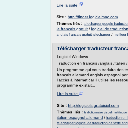
Lire la suite
Site :
http://finder.logicielmac.com
Thèmes liés :
telecharger google traductio
le francais gratuit
/
logiciel de traductio
/
anglais francais gratuit telecharger
meilleur 
Télécharger traducteur franca
Logiciel Windows
Traduction en francais /anglais /italien
Un programme qui vous traduira des tex
français allemand anglais espagnol port
l'accès à internet car il utilise les r
programme existait...
Lire la suite
Site :
http://logiciels.gratuiciel.com
Thèmes liés :
le dictionnaire visuel multilingu
italien espagnol allemand
/
traduction en 
telecharger logiciel de traduction de texte angl