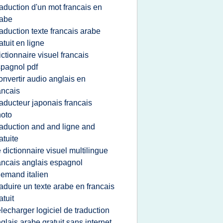
raduction d'un mot francais en
rabe
raduction texte francais arabe
atuit en ligne
ictionnaire visuel francais
pagnol pdf
onvertir audio anglais en
ancais
raducteur japonais francais
oto
raduction and and ligne and
atuite
e dictionnaire visuel multilingue
ancais anglais espagnol
lemand italien
raduire un texte arabe en francais
atuit
elecharger logiciel de traduction
glais arabe gratuit sans internet