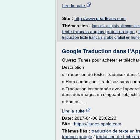
Lire la suite
Site :
http://www.pearltrees.com
Thèmes liés :
francais anglais allemand es
texte francais anglais gratuit en ligne
/
traduction texte francais arabe gratuit en ligne
Google Traduction dans l’App
Ouvrez iTunes pour acheter et téléchar
Description
o Traduction de texte : traduisez dans 
o Hors connexion : traduisez sans conn
o Traduction instantanée avec l'appareil
dans des images en dirigeant l'objectif
o Photos :...
Lire la suite
Date:
2017-04-06 23:02:20
Site :
https://itunes.apple.com
Thèmes liés :
traduction de texte en fr
francais google
/
traduction de texte en