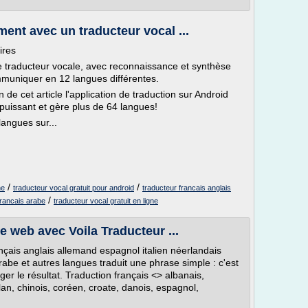
ent avec un traducteur vocal ...
ires
de traducteur vocale, avec reconnaissance et synthèse
ommuniquer en 12 langues différentes.
fin de cet article l'application de traduction sur Android
puissant et gère plus de 64 langues!
angues sur...
/
/
ne
traducteur vocal gratuit pour android
traducteur francais anglais
/
francais arabe
traducteur vocal gratuit en ligne
e web avec Voila Traducteur ...
çais anglais allemand espagnol italien néerlandais
rabe et autres langues traduit une phrase simple : c'est
er le résultat. Traduction français <> albanais,
lan, chinois, coréen, croate, danois, espagnol,