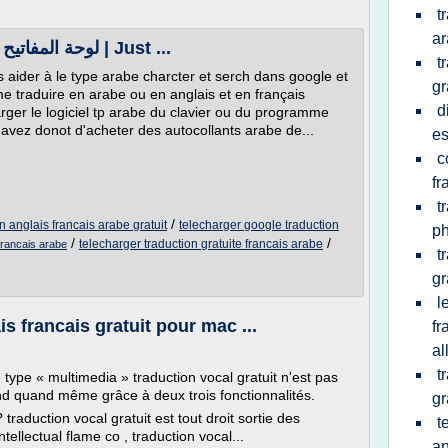
t
a
clavier arabe لوحة المفاتيح العربي ممتازة جدا | Just ...
t
ous aider à le type arabe charcter et serch dans google et
gr
 traduire en arabe ou en anglais et en français
d
rger le logiciel tp arabe du clavier ou du programme
 avez donot d'acheter des autocollants arabe de...
es
c
fr
t
/
n anglais francais arabe gratuit
telecharger google traduction
ph
/
/
telecharger traduction gratuite francais arabe
francais arabe
t
gr
l
s francais gratuit pour mac ...
fr
al
t
ype « multimedia » traduction vocal gratuit n'est pas
end quand même grâce à deux trois fonctionnalités.
gr
 traduction vocal gratuit est tout droit sortie des
t
ellectual flame co , traduction vocal...
an