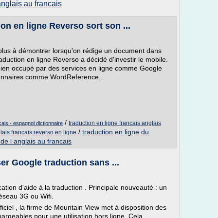
anglais au francais
ion en ligne Reverso sort son ...
t plus à démontrer lorsqu'on rédige un document dans
aduction en ligne Reverso a décidé d'investir le mobile.
 bien occupé par des services en ligne comme Google
tionnaires comme WordReference...
/
traduction en ligne francais anglais
cais - espagnol dictionnaire
/
traduction en ligne du
lais francais reverso en ligne
 de l anglais au francais
er Google traduction sans ...
ation d'aide à la traduction . Principale nouveauté : un
réseau 3G ou Wifi.
ciel , la firme de Mountain View met à disposition des
argeables pour une utilisation hors ligne. Cela