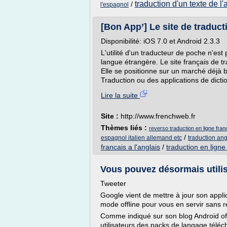
traduction d'un texte de l'
/
l'espagnol
[Bon App’] Le site de traduct
Disponibilité: iOS 7.0 et Android 2.3.3
L'utilité d'un traducteur de poche n'es
langue étrangère. Le site français de tr
Elle se positionne sur un marché déjà
Traduction ou des applications de dic
Lire la suite
Site :
http://www.frenchweb.fr
Thèmes liés :
reverso traduction en ligne fran
/
espagnol italien allemand etc
traduction ang
francais a l'anglais
/
traduction en ligne
Vous pouvez désormais utilis
Tweeter
Google vient de mettre à jour son applic
mode offline pour vous en servir sans 
Comme indiqué sur son blog Android offi
utilisateurs des packs de langage téléch