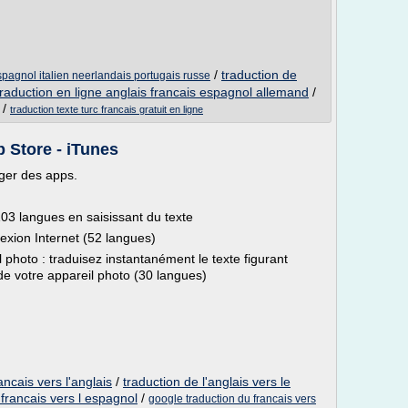
/
traduction de
pagnol italien neerlandais portugais russe
traduction en ligne anglais francais espagnol allemand
/
/
traduction texte turc francais gratuit en ligne
 Store - iTunes
ger des apps.
103 langues en saisissant du texte
exion Internet (52 langues)
 photo : traduisez instantanément le texte figurant
 de votre appareil photo (30 langues)
ancais vers l'anglais
/
traduction de l'anglais vers le
 francais vers l espagnol
/
google traduction du francais vers