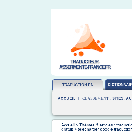
TRADUCTEUR-
ASSERMENTE-FRANCE.FR
DICTIONNAI
TRADUCTION EN
FRANCAIS
ACCUEIL
| CLASSEMENT :
SITES
,
AU
Accueil
>
Thèmes & articles : traducti
gratuit
>
telecharger google traductio