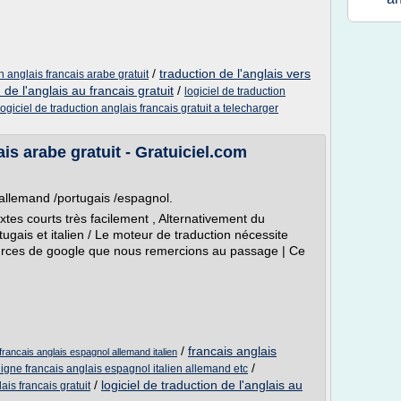
/
traduction de l'anglais vers
n anglais francais arabe gratuit
n de l'anglais au francais gratuit
/
logiciel de traduction
logiciel de traduction anglais francais gratuit a telecharger
is arabe gratuit - Gratuiciel.com
 /allemand /portugais /espagnol.
tes courts très facilement , Alternativement du
ugais et italien / Le moteur de traduction nécessite
essources de google que nous remercions au passage | Ce
/
francais anglais
e francais anglais espagnol allemand italien
/
ligne francais anglais espagnol italien allemand etc
/
logiciel de traduction de l'anglais au
ais francais gratuit