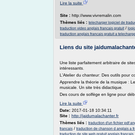
Lire la suite
Site :
http://www.vivremalin.com
Thèmes liés :
telecharger logiciel de tradu
/
traduction video anglais francais gratuit
logi
traduction anglais francais gratuit a telecharg
Liens du site jaidumalachanter
Une liste parfaitement arbitraire de sit
intéressants.
L'Atelier du chanteur: Des outils pour c
Apprendre la théorie de la musique : Le
musicale. Un site très didactique.
Des cours de solfège en ligne pour débu
Lire la suite
Date:
2017-01-18 10:34:11
Site :
http://jaidumalachanter.fr
Thèmes liés :
traduction d'un fichier pdf an
/
francais
traduction de chanson d anglais a f
traduction de site web gratuit anglais francais