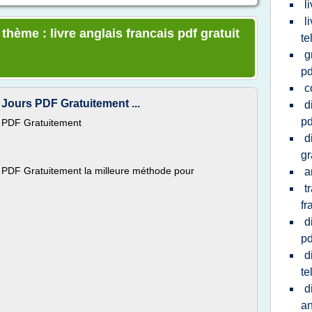
l
l
thème : livre anglais francais pdf gratuit
te
g
pd
c
 Jours PDF Gratuitement ...
d
pd
s PDF Gratuitement
d
gr
s PDF Gratuitement la milleure méthode pour
a
t
fr
d
pd
d
te
d
an