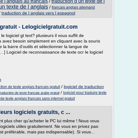
de l'anglais au francais
traduction d un texte de l
/
un texte de l anglais
/
francais anglais allemand
/
traduction de l anglais vers l espagnol
ratuit - Lelogicielgratuit.com
 logiciel gt text? plusieurs il vous suffit de
s avez besoin simplement en cliquant avec la souris
 la barre d'outils et sélectionner la langue de
..] Logiciel de reconnaissance de texte ocr le logiciel
m
/
logiciel de traduction
tion de texte anglais francais gratuit
/
logiciel pour traduire texte
 traduction de texte francais arabe gratuit
 de texte anglais francais sans internet gratuit
urs logiciels gratuits, c ...
nt plus cher qu'acheter le PC lui même ! Nous vous
ogiciels utiles gratuitement. Ne vous en privez pas:
st préférable, mais pas indispensable). Si vous...