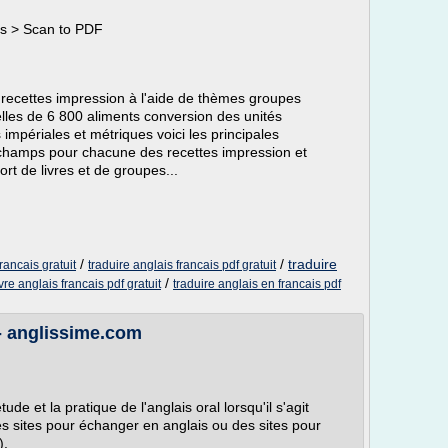
rs > Scan to PDF
ecettes impression à l'aide de thèmes groupes
elles de 6 800 aliments conversion des unités
mpériales et métriques voici les principales
0 champs pour chacune des recettes impression et
rt de livres et de groupes...
/
/
traduire
rancais gratuit
traduire anglais francais pdf gratuit
/
ivre anglais francais pdf gratuit
traduire anglais en francais pdf
 - anglissime.com
étude et la pratique de l'anglais oral lorsqu'il s'agit
les sites pour échanger en anglais ou des sites pour
).