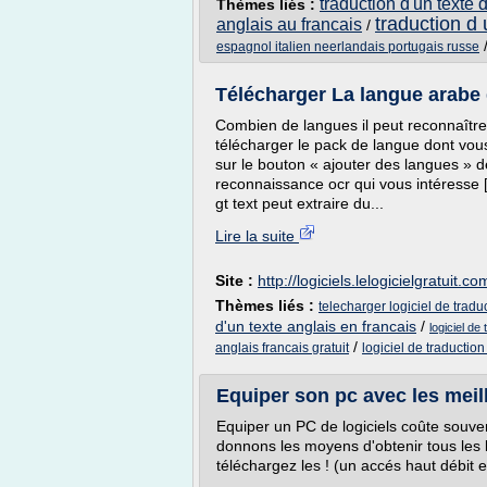
traduction d'un texte 
Thèmes liés :
traduction d 
anglais au francais
/
espagnol italien neerlandais portugais russe
Télécharger La langue arabe g
Combien de langues il peut reconnaître le
télécharger le pack de langue dont vou
sur le bouton « ajouter des langues » de
reconnaissance ocr qui vous intéresse [.
gt text peut extraire du...
Lire la suite
Site :
http://logiciels.lelogicielgratuit.co
Thèmes liés :
telecharger logiciel de traduc
d'un texte anglais en francais
/
logiciel de
/
anglais francais gratuit
logiciel de traduction
Equiper son pc avec les meille
Equiper un PC de logiciels coûte souve
donnons les moyens d'obtenir tous les l
téléchargez les ! (un accés haut débit e