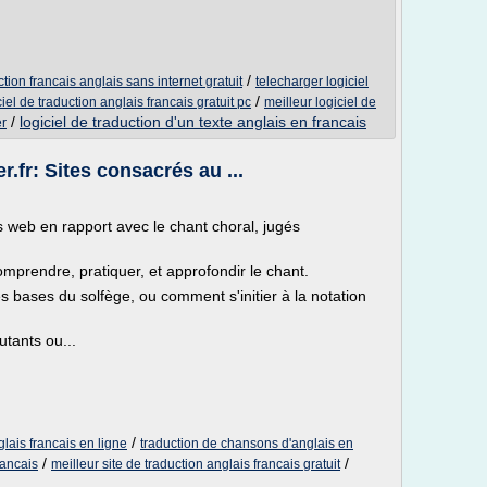
/
ction francais anglais sans internet gratuit
telecharger logiciel
/
ciel de traduction anglais francais gratuit pc
meilleur logiciel de
/
logiciel de traduction d'un texte anglais en francais
er
.fr: Sites consacrés au ...
es web en rapport avec le chant choral, jugés
omprendre, pratiquer, et approfondir le chant.
s bases du solfège, ou comment s'initier à la notation
tants ou...
/
glais francais en ligne
traduction de chansons d'anglais en
/
/
rancais
meilleur site de traduction anglais francais gratuit