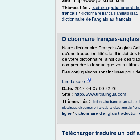
Site :
http://www.youscribe.com
Thèmes liés :
traduire gratuitement de 
francais
/
dictionnaire francais anglais gratui
dictionnaire de l'anglais au francais
Dictionnaire français-anglais 
Notre dictionnaire Français-Anglais Col
qu'une traduction littérale. Il inclut des
de votre dictionnaire, ainsi que des tr
comprendre la langue que vous utilisez
Des conjugaisons sont incluses pour des
Lire la suite
Date:
2017-04-07 00:22:26
Site :
http://www.ultralingua.com
Thèmes liés :
dictionnaire francais anglais en l
ultralingua dictionnaire francais anglais anglais franc
ligne
/
dictionnaire d'anglais traduction
Télécharger traduire un pdf an