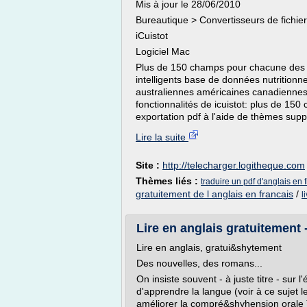
Mis à jour le 28/06/2010
Bureautique > Convertisseurs de fichie
iCuistot
Logiciel Mac
Plus de 150 champs pour chacune des r
intelligents base de données nutritionn
australiennes américaines canadiennes i
fonctionnalités de icuistot: plus de 15
exportation pdf à l'aide de thèmes suppo
Lire la suite
Site :
http://telecharger.logitheque.com
Thèmes liés :
traduire un pdf d'anglais en f
gratuitement de l anglais en francais
/
l
Lire en anglais gratuitement
Lire en anglais, gratui&shytement
Des nouvelles, des romans...
On insiste souvent - à juste titre - sur l'
d'apprendre la langue (voir à ce sujet 
améliorer la compré&shyhension orale 