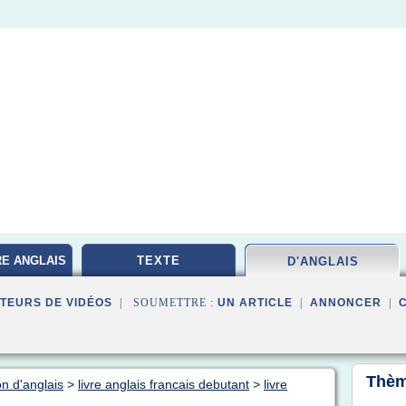
RE ANGLAIS
TEXTE
D'ANGLAIS
TEURS DE VIDÉOS
| SOUMETTRE :
UN ARTICLE
|
ANNONCER
|
Thèm
on d'anglais
>
livre anglais francais debutant
>
livre