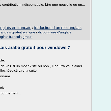
e contribution indispensable. Lire une nouvelle ou un...
nglais en francais
traduction d un mot anglais
/
francais gratuit en ligne
/
dictionnaire d'anglais
nglais francais gratuit
cais arabe gratuit pour windows 7
ble.
 de voir si un mot existe ou non , Il pourra vous aider
léchésdicti Lire la suite
onnaire
ois.
t bonnement...