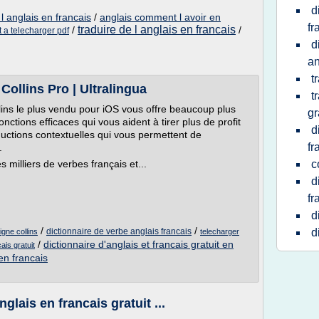
d
l anglais en francais
/
anglais comment l avoir en
fr
traduire de l anglais en francais
/
/
t a telecharger pdf
d
an
t
Collins Pro | Ultralingua
t
lins le plus vendu pour iOS vous offre beaucoup plus
gr
 fonctions efficaces qui vous aident à tirer plus de profit
d
aductions contextuelles qui vous permettent de
fr
.
 milliers de verbes français et...
c
d
fr
d
/
/
dictionnaire de verbe anglais francais
d
igne collins
telecharger
/
dictionnaire d'anglais et francais gratuit en
ais gratuit
 en francais
glais en francais gratuit ...