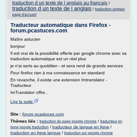
traduction d un texte de l anglais au francais
/
traduction d un texte de l anglais
/
traduction anglais
page d'accueil
Traducteur automatique dans Firefox -
forum.pcastuces.com
Maître astucien
bonjour
Il est vrai de la possibilité offerte par google chrome avec sa
traduction automatique est un réel plus
je n'ai serts au quotidien - et sera rend de grands services
Pour firefox rien à ma connaissance en standard
En revanche, il existe une extension Imtranslator -
Traducteur
ImTranslator offre...
Lire la suite
Site :
forum.pcastuces.com
Thèmes liés :
/
traduction de page google chrome
traducteur en
/
traducteur de langue en ligne
/
ligne google traduction
traduction en ligne langue
/
traduction sur google chrome