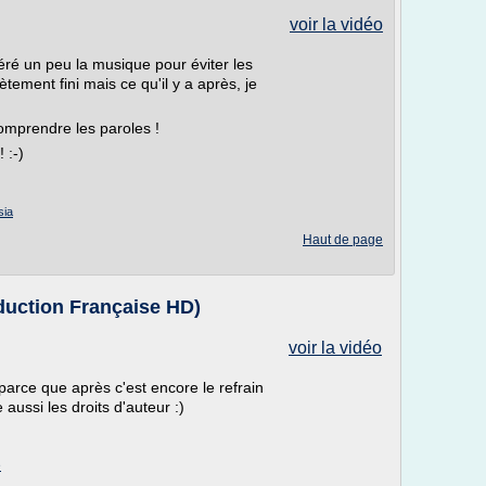
voir la vidéo
léré un peu la musique pour éviter les
tement fini mais ce qu'il y a après, je
omprendre les paroles !
 :-)
sia
Haut de page
duction Française HD)
voir la vidéo
t parce que après c'est encore le refrain
 aussi les droits d'auteur :)
e