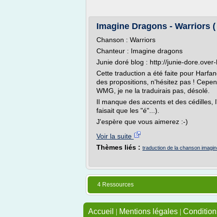
Imagine Dragons - Warriors (
Chanson : Warriors
Chanteur : Imagine dragons
Junie doré blog : http://junie-dore.over
Cette traduction a été faite pour Harf
des propositions, n'hésitez pas ! Cepen
WMG, je ne la traduirais pas, désolé.
Il manque des accents et des cédilles, l'
faisait que les "é"...).
J'espère que vous aimerez :-)
Voir la suite
Thèmes liés :
traduction de la chanson imagi
4 Ressources
Accueil
|
Mentions légales
|
Conditions