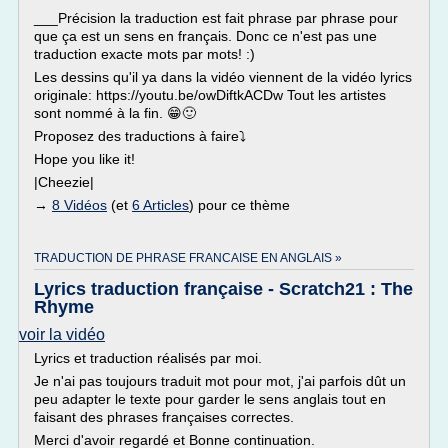
___Précision la traduction est fait phrase par phrase pour
que ça est un sens en français. Donc ce n'est pas une
traduction exacte mots par mots! :)
Les dessins qu'il ya dans la vidéo viennent de la vidéo lyrics
originale: https://youtu.be/owDiftkACDw Tout les artistes
sont nommé à la fin. 😁🙂
Proposez des traductions à faire⤵
Hope you like it!
|Cheezie|
→
8 Vidéos
(et
6 Articles
) pour ce thème
TRADUCTION DE PHRASE FRANCAISE EN ANGLAIS »
Lyrics traduction française - Scratch21 : The
Rhyme
voir la vidéo
Lyrics et traduction réalisés par moi.
Je n'ai pas toujours traduit mot pour mot, j'ai parfois dût un
peu adapter le texte pour garder le sens anglais tout en
faisant des phrases françaises correctes.
Merci d'avoir regardé et Bonne continuation.