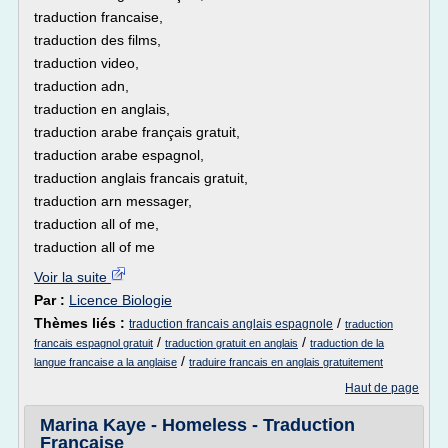
traduction francaise,
traduction des films,
traduction video,
traduction adn,
traduction en anglais,
traduction arabe français gratuit,
traduction arabe espagnol,
traduction anglais francais gratuit,
traduction arn messager,
traduction all of me,
traduction all of me
Voir la suite
Par :
Licence Biologie
Thèmes liés :
/
traduction francais anglais espagnole
traduction
/
/
francais espagnol gratuit
traduction gratuit en anglais
traduction de la
/
langue francaise a la anglaise
traduire francais en anglais gratuitement
Haut de page
Marina Kaye - Homeless - Traduction
Française