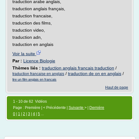
traduction arabe anglais,
traduction anglais français,
traduction francaise,
traduction des films,
traduction video,
traduction adn,
traduction en anglais
Voir la suite
Par :
Licence Biologie
Thèmes liés :
traduction anglais francais traduction
/
/
traduction de on en anglais
/
traduction francaise en anglais
lire un film anglais en francais
Haut de page
1 - 10 de 62 Vidéos
Page : Première | < Précédente |
Suivante
> |
Dernière
0
|
1
|
2
|
3
|
4
|
5
...