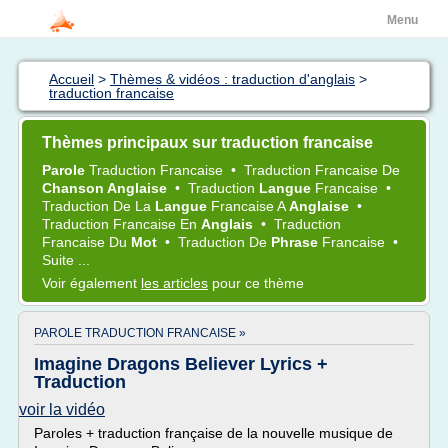
Menu
Accueil
>
Thèmes & vidéos : traduction d'anglais
>
traduction francaise
Thèmes principaux sur traduction francaise
Parole
Traduction Francaise
•
Traduction Francaise
De
Chanson Anglaise
•
Traduction
Langue
Francaise
•
Traduction
De La
Langue
Francaise
A
Anglaise
•
Traduction Francaise
En
Anglais
•
Traduction
Francaise
Du
Mot
•
Traduction
De
Phrase
Francaise
•
Suite ...
Voir également
les articles
pour ce thème
PAROLE TRADUCTION FRANCAISE »
Imagine Dragons Believer Lyrics +
Traduction
voir la vidéo
Paroles + traduction française de la nouvelle musique de