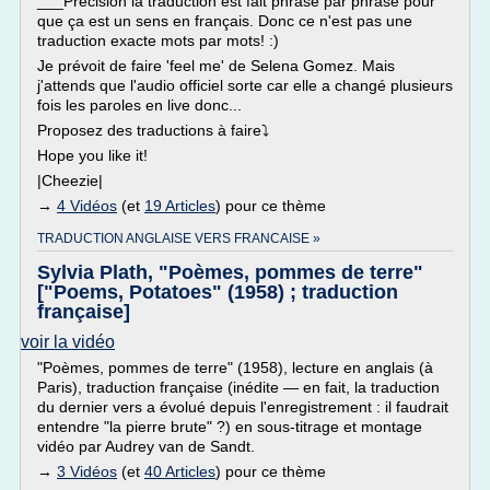
___Précision la traduction est fait phrase par phrase pour
que ça est un sens en français. Donc ce n'est pas une
traduction exacte mots par mots! :)
Je prévoit de faire 'feel me' de Selena Gomez. Mais
j'attends que l'audio officiel sorte car elle a changé plusieurs
fois les paroles en live donc...
Proposez des traductions à faire⤵
Hope you like it!
|Cheezie|
→
4 Vidéos
(et
19 Articles
) pour ce thème
TRADUCTION ANGLAISE VERS FRANCAISE »
Sylvia Plath, "Poèmes, pommes de terre"
["Poems, Potatoes" (1958) ; traduction
française]
voir la vidéo
"Poèmes, pommes de terre" (1958), lecture en anglais (à
Paris), traduction française (inédite — en fait, la traduction
du dernier vers a évolué depuis l'enregistrement : il faudrait
entendre "la pierre brute" ?) en sous-titrage et montage
vidéo par Audrey van de Sandt.
→
3 Vidéos
(et
40 Articles
) pour ce thème