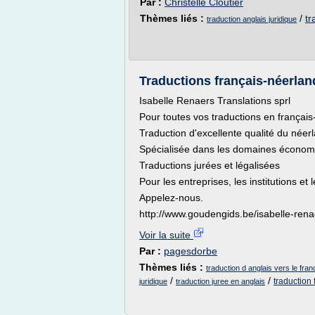
Par :
Christelle Cloutier
Thèmes liés :
/
tr
traduction anglais juridique
Traductions français-néerland
Isabelle Renaers Translations sprl
Pour toutes vos traductions en français
Traduction d'excellente qualité du néerla
Spécialisée dans les domaines économiq
Traductions jurées et légalisées
Pour les entreprises, les institutions et l
Appelez-nous.
http://www.goudengids.be/isabelle-rena
Voir la suite
Par :
pagesdorbe
Thèmes liés :
traduction d anglais vers le fran
/
/
traduction 
juridique
traduction juree en anglais