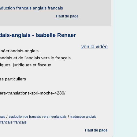
aduction francais anglais francais
Haut de page
ais-anglais - Isabelle Renaer
voir la vidéo
-néerlandais-anglais.
ndais et de l'anglais vers le français.
ues, juridiques et fiscaux
es particuliers
ers-translations-sprl-moxhe-4280/
/
/
cais
traduction de francais vers neerlandais
traduction anglais
francais francais
Haut de page