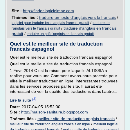
Site :
http://finder.logicielmac.com
Thèmes liés :
traduire un texte d'anglais vers le francais
/
/
logiciel pour traduire texte anglais francais gratuit
traduire de
/
traduire d'anglais en francais
l'anglais vers le francais gratuit
gratuit
/
traduire un pdf d'anglais en francais gratuit
Quel est le meilleur site de traduction
francais espagnol
Quel est le meilleur site de traduction francais espagnol
Quel est le meilleur site de traduction francais espagnol
1 Fevr. 2014 C.est la raison pour laquelle ALTISSIA a
realise pour vous une Comment avons-nous procede pour
elire le meilleur traducteur en ligne. interessantes trouvees
dans les services proposes par le site. Il aurait ete
interessant de voir la qualite des traductions dans l.autre...
Lire la suite
Date:
2017-04-05 15:52:00
Site :
http://maison-sanitaire.blogspot.com
Thèmes liés :
meilleur site de traduction anglais francais
/
/
meilleur site de traduction anglais francais en ligne
meilleur logiciel
/
de traduction espagnol francais
meilleur site de traduction espagnol