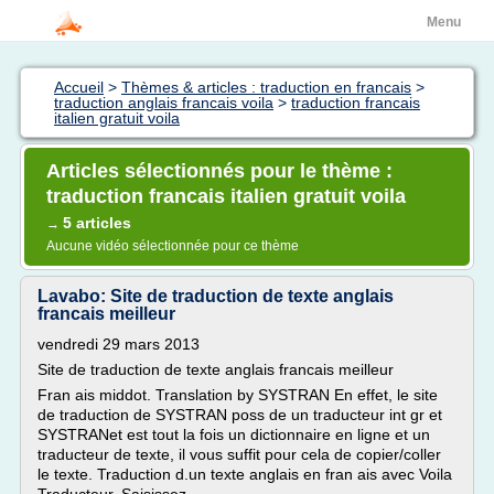
Menu
Accueil
>
Thèmes & articles : traduction en francais
>
traduction anglais francais voila
>
traduction francais
italien gratuit voila
Articles sélectionnés pour le thème :
traduction francais italien gratuit voila
5 articles
→
Aucune vidéo sélectionnée pour ce thème
Lavabo: Site de traduction de texte anglais
francais meilleur
vendredi 29 mars 2013
Site de traduction de texte anglais francais meilleur
Fran ais middot. Translation by SYSTRAN En effet, le site
de traduction de SYSTRAN poss de un traducteur int gr et
SYSTRANet est tout la fois un dictionnaire en ligne et un
traducteur de texte, il vous suffit pour cela de copier/coller
le texte. Traduction d.un texte anglais en fran ais avec Voila