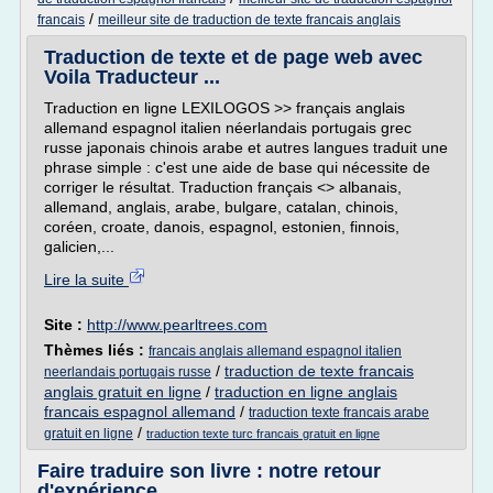
/
francais
meilleur site de traduction de texte francais anglais
Traduction de texte et de page web avec
Voila Traducteur ...
Traduction en ligne LEXILOGOS >> français anglais
allemand espagnol italien néerlandais portugais grec
russe japonais chinois arabe et autres langues traduit une
phrase simple : c'est une aide de base qui nécessite de
corriger le résultat. Traduction français <> albanais,
allemand, anglais, arabe, bulgare, catalan, chinois,
coréen, croate, danois, espagnol, estonien, finnois,
galicien,...
Lire la suite
Site :
http://www.pearltrees.com
Thèmes liés :
francais anglais allemand espagnol italien
/
traduction de texte francais
neerlandais portugais russe
anglais gratuit en ligne
/
traduction en ligne anglais
francais espagnol allemand
/
traduction texte francais arabe
/
gratuit en ligne
traduction texte turc francais gratuit en ligne
Faire traduire son livre : notre retour
d'expérience